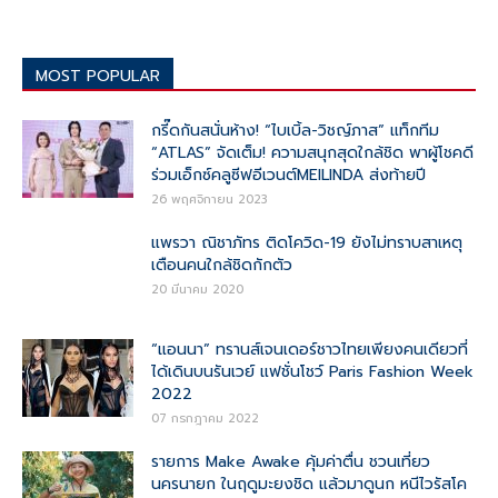
MOST POPULAR
กรี๊ดกันสนั่นห้าง! “ไบเบิ้ล-วิชญ์ภาส” แท็กทีม
“ATLAS” จัดเต็ม! ความสนุกสุดใกล้ชิด พาผู้โชคดี
ร่วมเอ็กซ์คลูซีฟอีเวนต์MEILINDA ส่งท้ายปี
26 พฤศจิกายน 2023
แพรวา ณิชาภัทร ติดโควิด-19 ยังไม่ทราบสาเหตุ
เตือนคนใกล้ชิดกักตัว
20 มีนาคม 2020
“แอนนา” ทรานส์เจนเดอร์ชาวไทยเพียงคนเดียวที่
ได้เดินบนรันเวย์ แฟชั่นโชว์ Paris Fashion Week
2022
07 กรกฎาคม 2022
รายการ Make Awake คุ้มค่าตื่น ชวนเที่ยว
นครนายก ในฤดูมะยงชิด แล้วมาดูนก หนีไวรัสโค