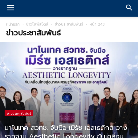
หน้าแรก
ข่าวไลฟ์สไตล์
ข่าวประชาสัมพันธ์
หน้า 243
ข่าวประชาสัมพันธ์
ข่าวประชาสัมพันธ์
นาโนเทค สวทช. จับมือ เมิร์ซ เอสเธติกส์ วาง
รากฐาน Aesthetic Longevity ขับเคลื่อน