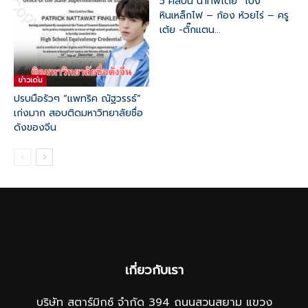
5 ศิลปิน นำทัพโดย “โป่ง
หินเหล็กไฟ – ก้อง ห้วยไร่ – ครู
เต้ย -ตั๊กแตน...
ข่าวเด่น
ปรบมือรัวๆ “แพทริค ณัฐวรรธ์”
เก่งมาก สอบติดมหาวิทยาลัยชื่อ
ดังของจีน
เกี่ยวกับเรา
บริษัท สตาร์มิกซ์ จำกัด 394 ถนนสวนสยาม แขวง