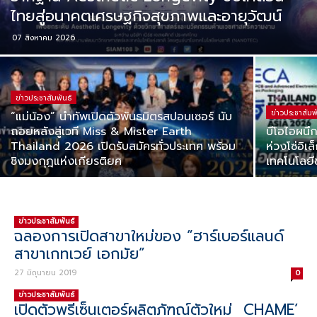
ไทยสู่อนาคตเศรษฐกิจสุขภาพและอายุวัฒน์
07 สิงหาคม 2026
ข่าวประชาสัมพันธ์
ข่าวประชาสัมพ
“แม่น้อง” นำทัพเปิดตัวพันธมิตรสปอนเซอร์ นับ
ถอยหลังสู่เวที Miss & Mister Earth
บีโอไอผนึ
Thailand 2026 เปิดรับสมัครทั่วประเทศ พร้อม
ห่วงโซ่อิเ
ชิงมงกุฎแห่งเกียรติยศ
เทคโนโลยีข
ข่าวประชาสัมพันธ์
ฉลองการเปิดสาขาใหม่ของ “ฮาร์เบอร์แลนด์
สาขาเกทเวย์ เอกมัย”
27 มิถุนายน 2019
0
ข่าวประชาสัมพันธ์
เปิดตัวพรีเซ็นเตอร์ผลิตภัฑณ์ตัวใหม่ CHAME’