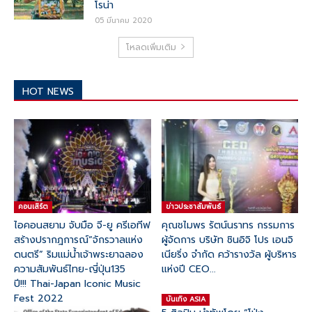
โรน่า
05 มีนาคม 2020
โหลดเพิ่มเติม
HOT NEWS
คอนเสิร์ต
ข่าวประชาสัมพันธ์
ไอคอนสยาม จับมือ จี-ยู ครีเอทีฟ
คุณชไมพร​ รัตน์​นรา​ทร​ กรรมการ​
สร้างปรากฎการณ์“จักรวาลแห่ง
ผู้จัดการ บริษัท​ ชินอิจิ​ โปร​ เอน​จิ
ดนตรี” ริมแม่น้ำเจ้าพระยาฉลอง
เนีย​ริ่ง​ จำกัด คว้ารางวัล ผู้บริหาร
ความสัมพันธ์ไทย-ญี่ปุ่น135
แห่งปี CEO...
ปี!!! Thai-Japan Iconic Music
Fest 2022
บันเทิง ASIA