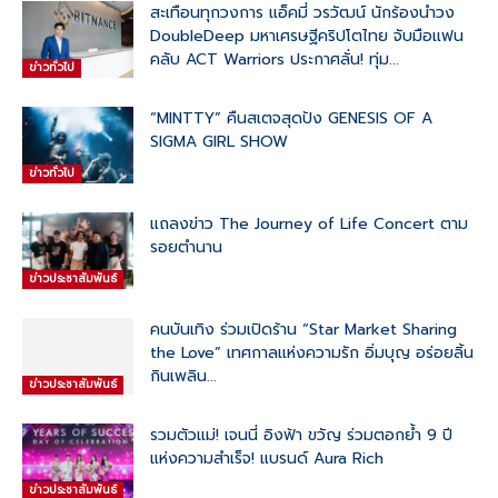
สะเทือนทุกวงการ แอ็คมี่ วรวัฒน์ นักร้องนำวง
DoubleDeep มหาเศรษฐีคริปโตไทย จับมือแฟน
คลับ ACT Warriors ประกาศลั่น! ทุ่ม...
ข่าวทั่วไป
“MINTTY” คืนสเตจสุดปัง GENESIS OF A
SIGMA GIRL SHOW
ข่าวทั่วไป
แถลงข่าว The Journey of Life Concert ตาม
รอยตำนาน
ข่าวประชาสัมพันธ์
คนบันเทิง ร่วมเปิดร้าน “Star Market Sharing
the Love” เทศกาลแห่งความรัก อิ่มบุญ อร่อยลิ้น
กินเพลิน...
ข่าวประชาสัมพันธ์
รวมตัวแม่! เจนนี่ อิงฟ้า ขวัญ ร่วมตอกย้ำ 9 ปี
แห่งความสำเร็จ! แบรนด์ Aura Rich
ข่าวประชาสัมพันธ์