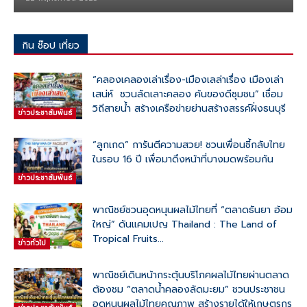
ทั้งหมด
โรงแรม / รีสอร์ท
ร้านอาหาร
ย่านท่องเที่ยว
ความสวย ความงาม
กิน ช๊อป เที่ยว
มากกว่า
“คลองเคลองเล่าเรื่อง-เมืองเลล่าเรื่อง เมืองเล่า
เสน่ห์ ชวนลัดเลาะคลอง ค้นของดีชุมชน” เชื่อม
วิถีสายน้ำ สร้างเครือข่ายย่านสร้างสรรค์ฝั่งธนบุรี
ข่าวประชาสัมพันธ์
“ลูกเกด” การันตีความสวย! ชวนเพื่อนซี้กลับไทย
ในรอบ 16 ปี เพื่อมาดึงหน้าที่บางมดพร้อมกัน
ข่าวประชาสัมพันธ์
พาณิชย์ชวนอุดหนุนผลไม้ไทยที่ “ตลาดธันยา อ้อม
ใหญ่” ดันแคมเปญ Thailand : The Land of
Tropical Fruits...
ข่าวทั่วไป
พาณิชย์เดินหน้ากระตุ้นบริโภคผลไม้ไทยผ่านตลาด
ต้องชม “ตลาดน้ำคลองลัดมะยม” ชวนประชาชน
อุดหนุนผลไม้ไทยคุณภาพ สร้างรายได้ให้เกษตรกร