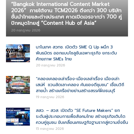
“Bangkok International Content Market
2026” ภายใต้งาน TCM2026 ดึงกว่า 300 บริษัท
ชั้นนำไทยและต่างประเทศ คาดเปิดเจรจากว่า 700 คู่
ปักหมุดไทยสู่ “Content Hub of Asia”
20 กรกฎาคม 2026
นาโนเทค สวทช. เปิดตัว SME Q Up ผนึก 3
พันธมิตร ออกแบบโซลูชันเฉพาะธุรกิจ ยกระดับ
ศักยภาพ SMEs ไทย
20 กรกฎาคม 2026
“คลองเคลองเล่าเรื่อง-เมืองเลล่าเรื่อง เมืองเล่า
เสน่ห์ ชวนลัดเลาะคลอง ค้นของดีชุมชน” เชื่อมวิถี
สายน้ำ สร้างเครือข่ายย่านสร้างสรรค์ฝั่งธนบุรี
19 กรกฎาคม 2026
สสว. – สวส. เปิดตัว “SE Future Makers” ยก
ระดับผู้ประกอบการเพื่อสังคมไทย สร้างธุรกิจเติบโต
ควบคู่ชุมชน ขับเคลื่อนเศรษฐกิจฐานรากสู่ความยั่งยืน
15 กรกฎาคม 2026