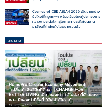
ข่าวประชาสัมพันธ์
Cosmoprof CBE ASEAN 2026 เปิดฉากอย่าง
ยิ่งใหญ่ที่กรุงเทพฯ พร้อมเชื่อมโยงผู้ประกอบการ
ความงามระดับโลกสู่โอกาสทางธุรกิจในตลาด
ข่าวทั่วไป
อาเซียนที่กำลังเติบโตอย่างรวดเร็ว
ทั้งหมด
ราชการ
การศึกาษา
ความรู้
เพื่อสังคม
นานาสาระ
มากกว่า
HomePro Circular Economy Movement
‘เปลี่ยน’ เพื่อชีวิตที่ดีกว่า | CHANGE FOR
BETTER LIVING เมื่อ ‘ของเก่า’ ได้ไปต่อ ที่บ้านของ
เรา… มีของเก่ากี่ชิ้นที่ “ยังไม่ได้ไปต่อ”
23 กรกฎาคม 2026