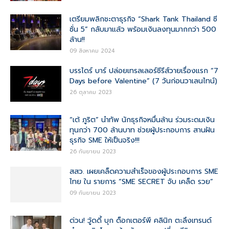
เตรียมพลิกชะตาธุรกิจ “Shark Tank Thailand ซี
ซั่น 5” กลับมาแล้ว พร้อมเงินลงทุนมากกว่า 500
ล้าน!!
09 สิงหาคม 2024
บรรไดร์ บาร์ ปล่อยเทรลเลอร์ซีรีส์วายเรื่องแรก “7
Days before Valentine” (7 วันก่อนวาเลนไทน์)
26 ตุลาคม 2023
“เต้ ภูริต” นำทัพ นักธุรกิจหมื่นล้าน ร่วมระดมเงิน
ทุนกว่า 700 ล้านบาท ช่วยผู้ประกอบการ สานฝัน
ธุรกิจ SME ให้เป็นจริง!!!
26 กันยายน 2023
สสว. เผยเคล็ดความสำเร็จของผู้ประกอบการ SME
ไทย ใน รายการ “SME SECRET จับ เคล็ด รวย”
09 กันยายน 2023
ด่วน! วู้ดดี้ บุก ด็อกเตอร์พี คลินิก ตะลึงเทรนด์