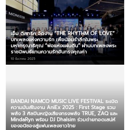
เอ็ม ดิสทริค จัดงาน “THE RHYTHM OF LOVE”
บทเพลงแห่งความรัก เพื่อน้อมรำลึกในพระ
มหากรุณาธิคุณ “พ่อแห่งแผ่นดิน” ผ่านบทเพลงพระ
ราชนิพนธ์แทนความรักอันทรงคุณค่า
10 ธันวาคม 2025
BANDAI NAMCO MUSIC LIVE FESTIVAL ระเบิด
ความมันส์ในงาน AniEx 2025 : First Stage รวม
พลัง 3 ศิลปินหญิงเสียงทรงพลัง TRUE, ZAQ และ
MindaRyn พร้อม DJ Dhalsim ร่วมถ่ายทอดเสน่ห์
ของอนิซองสู่แฟนเพลงชาวไทย