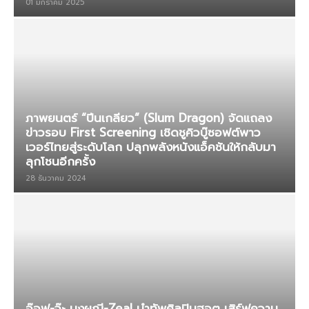
01 มกราคม 2025
ภาพยนตร์ “ปีนเกลียว” (Slum Dragon) จัดแถลง
ข่าวรอบ First Screening เชิดชูคิวบู๊ซอฟต์พาว
เวอร์ไทยสู่ระดับโลก ปลุกพลังหนังแอ็คชันให้กลับมา
ลุกโชนอีกครั้ง
28 ธันวาคม 2024
อ๊อฟ-จ๊ะ นงผณี-Zeal นำทัพศิลปินฮอต เสิร์ฟความ