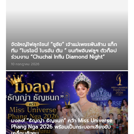
จัดใหญ่ไฟลุกโชน! “ชูชัย” เจ้าแม่เพชรพันล้าน แท็ก
ทีม “ไบรโอนี่ ไบรอัน ตัน ” ขนทัพอินฟลูฯ ตัวท็อป
ร่วมงาน “Chuchai Influ Diamond Night”
10 กรกฎาคม 2026
มงลง! “ธัญญ่า ธัญชนก” คว้า Miss Universe
Phang Nga 2026 พร้อมเป็นกระบอกเสียงขับ
เคลื่อนสังคม