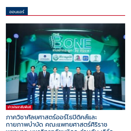
ออนแอร์
ทั้งหมด
รายการทีวี
รายการวิทยุ
มากกว่า
ข่าวประชาสัมพันธ์
ภาควิชาศัลยศาสตร์ออร์โธปิดิคส์และ
กายภาพบำบัด คณะแพทยศาสตร์ศิริราช