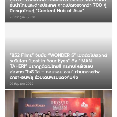
ชั้นนำไทยและต่างประเทศ คาดเปิดเจรจากว่า 700 คู่
ปักหมุดไทยสู่ “Content Hub of Asia”
20 กรกฎาคม 2026
“852 Films” จับมือ “WONDER S” เปิดตัวโปรเจกต์
ระดับโลก “Lost In Your Eyes” ดึง “IMAN
TAHERI” ปรากฏตัวในไทย!! กระทบไหล่เซเลบ
ฮ่องกง “โจซี โฮ – คอนรอย ชาน” ท่ามกลางทัพ
ดารา-อินฟลู ร่วมเดินพรมแดงคับคั่ง
05 มิถุนายน 2026