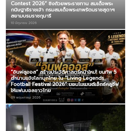
Contest 2026” ชิงถ้วยพระราชทาน สมเด็จพระ
กนิษฐาธิราชเจ้า กรมสมเด็จพระเทพรัตนราชสุดาฯ
สยามบรมราชกุมารี
10 มิถุนายน 2026
“อินฟลูออส” สร้างประวัติศาสตร์หน้าใหม่! ขนทัพ 5
ตำนานแข้งโลกบุกไทย ใน “Living Legends
Football Festival 2026” มอบโมเมนต์เอ็กซ์คลูซีฟ
ให้แฟนบอลชาวไทย
09 พฤษภาคม 2026