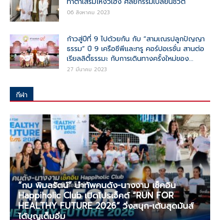
ทำตาเสริมโหงวเฮ้ง ศัลยกรรมเปลี่ยนชีวิต
06 สิงหาคม 2023
ก้าวสู่ปีที่ 9 ไปด้วยกัน กับ “สามเณรปลูกปัญญา
ธรรม” ปี 9 เครือซีพีและทรู คอร์ปอเรชั่น สานต่อ
เรียลลิตี้ธรรมะ กับการเดินทางครั้งใหม่ของ...
27 มีนาคม 2023
ทั้งหมด
มอเตอร์สปอร์
ยานยนต์
กีฬา
กีฬา
มากกว่า
“กบ พิมลรัตน์” นำทัพคนดัง-นางงาม เช็คอิน
Happiholic Club เปิดโปรเจ็คต์ “RUN FOR
HEALTHY FUTURE 2026” วิ่งสนุก-เต้นสุดมันส์
ได้บุญเต็มอิ่ม