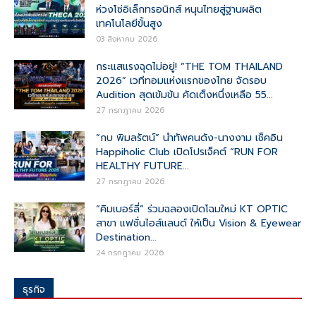
ห่วงโซ่อิเล็กทรอนิกส์ หนุนไทยสู่ฐานผลิต
เทคโนโลยีขั้นสูง
03 สิงหาคม 2026
กระแสแรงฉุดไม่อยู่! “THE TOM THAILAND
2026” เวทีทอมแห่งแรกของไทย จัดรอบ
Audition สุดเข้มข้น คัดเต็งหนึ่งเหลือ 55...
27 กรกฎาคม 2026
“กบ พิมลรัตน์” นำทัพคนดัง-นางงาม เช็คอิน
Happiholic Club เปิดโปรเจ็คต์ “RUN FOR
HEALTHY FUTURE...
27 กรกฎาคม 2026
“คิมเบอร์ลี่” ร่วมฉลองเปิดโฉมใหม่ KT OPTIC
สาขา แฟชั่นไอส์แลนด์ ให้เป็น Vision & Eyewear
Destination...
24 กรกฎาคม 2026
ธุรกิจ