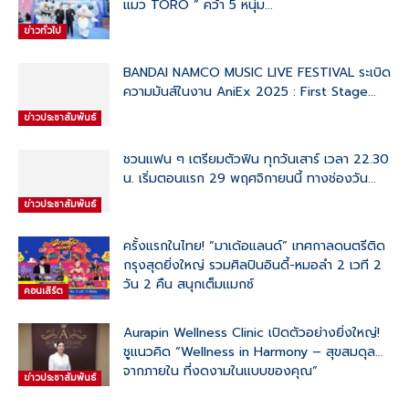
แมว TORO ” คว้า 5 หนุ่ม...
ข่าวทั่วไป
BANDAI NAMCO MUSIC LIVE FESTIVAL ระเบิด
ความมันส์ในงาน AniEx 2025 : First Stage...
ข่าวประชาสัมพันธ์
ชวนแฟน ๆ เตรียมตัวฟิน ทุกวันเสาร์ เวลา 22.30
น. เริ่มตอนแรก 29 พฤศจิกายนนี้ ทางช่องวัน...
ข่าวประชาสัมพันธ์
ครั้งแรกในไทย! “มาเด้อแลนด์” เทศกาลดนตรีติด
กรุงสุดยิ่งใหญ่ รวมศิลปินอินดี้-หมอลำ 2 เวที 2
วัน 2 คืน สนุกเต็มแมกซ์
คอนเสิร์ต
Aurapin Wellness Clinic เปิดตัวอย่างยิ่งใหญ่!
ชูแนวคิด “Wellness in Harmony – สุขสมดุล…
จากภายใน ที่งดงามในแบบของคุณ”
ข่าวประชาสัมพันธ์