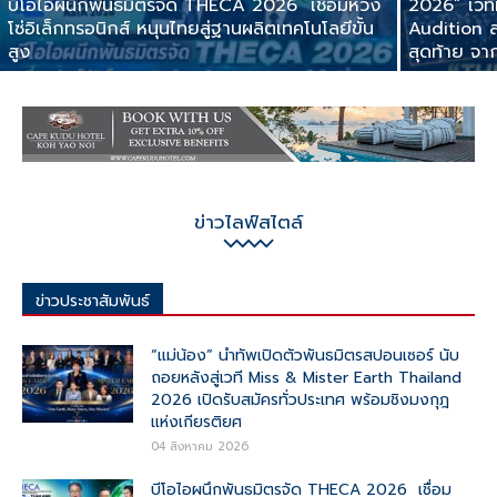
บีโอไอผนึกพันธมิตรจัด THECA 2026 เชื่อมห่วง
2026” เวท
โซ่อิเล็กทรอนิกส์ หนุนไทยสู่ฐานผลิตเทคโนโลยีขั้น
Audition สุ
สูง
สุดท้าย จา
ข่าวไลฟ์สไตล์
ข่าวประชาสัมพันธ์
“แม่น้อง” นำทัพเปิดตัวพันธมิตรสปอนเซอร์ นับ
ถอยหลังสู่เวที Miss & Mister Earth Thailand
2026 เปิดรับสมัครทั่วประเทศ พร้อมชิงมงกุฎ
แห่งเกียรติยศ
04 สิงหาคม 2026
บีโอไอผนึกพันธมิตรจัด THECA 2026 เชื่อม