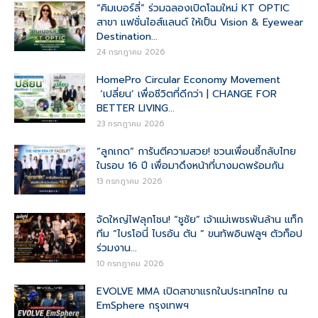
“คิมเบอร์ลี่” ร่วมฉลองเปิดโฉมใหม่ KT OPTIC
สาขา แฟชั่นไอส์แลนด์ ให้เป็น Vision & Eyewear
Destination...
24 กรกฎาคม 2026
HomePro Circular Economy Movement
‘เปลี่ยน’ เพื่อชีวิตที่ดีกว่า | CHANGE FOR
BETTER LIVING...
23 กรกฎาคม 2026
“ลูกเกด” การันตีความสวย! ชวนเพื่อนซี้กลับไทย
ในรอบ 16 ปี เพื่อมาดึงหน้าที่บางมดพร้อมกัน
13 กรกฎาคม 2026
จัดใหญ่ไฟลุกโชน! “ชูชัย” เจ้าแม่เพชรพันล้าน แท็ก
ทีม “ไบรโอนี่ ไบรอัน ตัน ” ขนทัพอินฟลูฯ ตัวท็อป
ร่วมงาน...
10 กรกฎาคม 2026
EVOLVE MMA เปิดสาขาแรกในประเทศไทย ณ
EmSphere กรุงเทพฯ