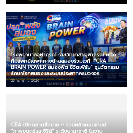
โรงพยาบาลจุฬาภรณ์ ราชวิทยาลัยจุฬาภรณ์ ผนึก
ทีมแพทย์เฉพาะทางด้านสมองร่วมเวที “CRA
BRAIN POWER สมองฟิต ชีวิตเฟิร์ม” ชูนวัตกรรม
รักษาโรคสมองและระบบประสาทครบวงจร
23 กรกฎาคม 2026
CEA เปิดตลาดซื้อขาย – ร่วมผลิตคอนเทนต์
“ภาพยนตร์และซีรีส์” ระดับนานาชาติ ในงาน