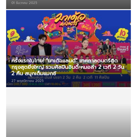
01 ธันวาคม 2025
ครั้งแรกในไทย! “มาเด้อแลนด์” เทศกาลดนตรีติด
กรุงสุดยิ่งใหญ่ รวมศิลปินอินดี้-หมอลำ 2 เวที 2 วัน
2 คืน สนุกเต็มแมกซ์
27 พฤศจิกายน 2025