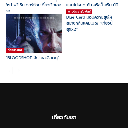
ใหม่ พรีเซ็นเตอร์ก๋วยเตี๋ยวเรือเลอ
แบบไม่หยุด กับ คริสปี้ ครีม มินิ
รส
ข่าวประชาสัมพันธ์
Blue Card มอบความสุขให้
สมาชิกกับแคมเปญ “เที่ยวนี้
สุขx2”
ต่างประเทศ
“BLOODSHOT จักรกลเลือดดุ”
เกี่ยวกับเรา