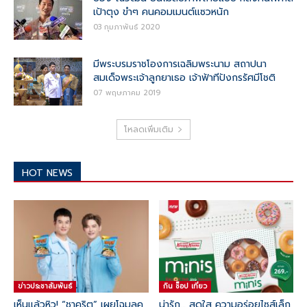
เป้าตุง ขำๆ คนคอมเมนต์แซวหนัก
03 กุมภาพันธ์ 2020
มีพระบรมราชโองการเฉลิมพระนาม สถาปนา
สมเด็จพระเจ้าลูกยาเธอ เจ้าฟ้าทีปังกรรัศมีโชติ
07 พฤษภาคม 2019
โหลดเพิ่มเติม
HOT NEWS
ข่าวประชาสัมพันธ์
กิน ช๊อป เที่ยว
เห็นแล้วหิว! “ชาคริต” เผยโฉมลุค
น่ารัก… สดใส ความอร่อยไซส์เล็ก