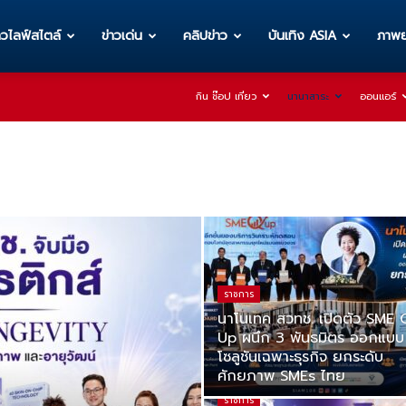
าวไลฟ์สไตล์
ข่าวเด่น
คลิปข่าว
บันเทิง ASIA
ภาพย
กิน ช๊อป เที่ยว
นานาสาระ
ออนแอร์
ราชการ
นาโนเทค สวทช. เปิดตัว SME 
Up ผนึก 3 พันธมิตร ออกแบบ
โซลูชันเฉพาะธุรกิจ ยกระดับ
ศักยภาพ SMEs ไทย
ราชการ