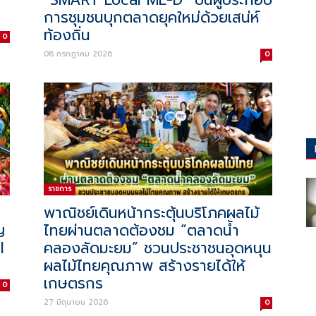
“SMART Local ME-D” ปั้นผู้ประกอบ
การชุมชนบุกตลาดยุคใหม่ด้วยเสน่ห์
ท้องถิ่น
0
08 กรกฎาคม 2026
0
ราชการ
พาณิชย์เดินหน้ากระตุ้นบริโภคผลไม้
ญ
ไทยผ่านตลาดต้องชม “ตลาดน้ำ
l
คลองลัดมะยม” ชวนประชาชนอุดหนุน
ผลไม้ไทยคุณภาพ สร้างรายได้ให้
เกษตรกร
0
27 มิถุนายน 2026
0