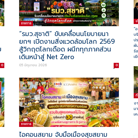
ข
ราชการ
“อ
“รมว.สุชาติ” ขับเคลื่อนนโยบายนา
บร
ยกฯ เปิดงานสิ่งแวดล้อมโลก 2569
ปร
ผั
ม
สู้วิกฤตโลกเดือด ผนึกทุกภาคส่วน
ร้
เดินหน้าสู่ Net Zero
เย
05 มิถุนายน 2026
0
0
ก
งา
ม
เค
ราชการ
ไอคอนสยาม จับมือเมืองสุขสยาม