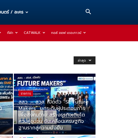
นตร์ / ละคร
กีฬา
CATWALK
ทอล์ ออฟ เดอะทาวน์
ล่าสุด
ราชการ
สสว. – สวส. เปิดตัว “SE Future
Q
Makers” ยกระดับผู้ประกอบการ
เพื่อสังคมไทย สร้างธุรกิจเติบโต
ควบคู่ชุมชน ขับเคลื่อนเศรษฐกิจ
ฐานรากสู่ความยั่งยืน