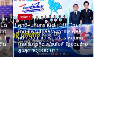
ราชการ
ภาค
ปิด
ศุภจี–นภินทร Kick Off “ไทยช่วย
นเต
ไทย แฟรนไชส์สร้างอาชีพ พลัส”
น 1
ผนึก สสว. และพันธมิตร หนุนคน
ติด
ไทยเริ่มธุรกิจแฟรนไชส์ รัฐช่วยจ่าย
สูงสุด 10,000 บาท