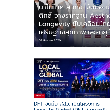
นาโนเทค สวทช. จับมือ เม
ติกส์ วางรากฐาน Aesthe
ที่
Longevity ขับเคลื่อนไท
เศรษฐกิจสุขภาพและอายุว
เป็น
07 สิงหาคม 2026
ความ
จริง
ราชการ
DFT จับมือ สสว. เปิดโครงการ