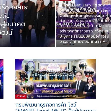
ิร์ซ เอสเธ
“ไม่ต้อง Set Zero แต่ต้อง
ออกแบบใหม่” Westminster
tic
College Bangkok จับมือ 4 
ส่วน ถกแง่มุมอนาคตเด็กไทย เ
ยสู่อนาคต
BTEC Level 3 วุฒิ ม.ปลายอิ
ัฒน์
อร์ฯ จากสหราชอาณาจักร จบใ
ปี ชูการเรียนแบบลงมือทำจริง 
อาวุธเด็กไทยด้วยทักษะที่ AI...
ราชการ
กรมพัฒนาธุรกิจการค้า โชว์