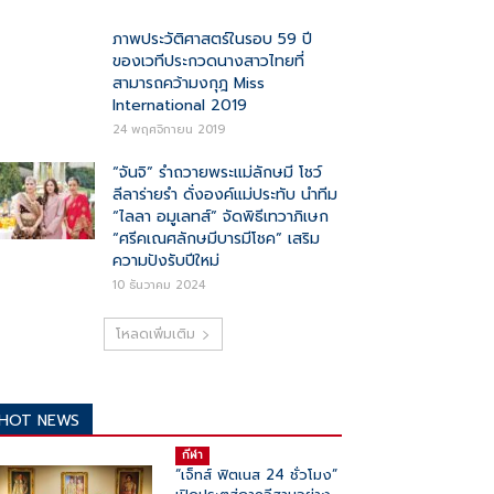
ภาพประวัติศาสตร์ในรอบ 59 ปี
ของเวทีประกวดนางสาวไทยที่
สามารถคว้ามงกุฎ Miss
International 2019
24 พฤศจิกายน 2019
“จันจิ” รำถวายพระเเม่ลักษมี โชว์
ลีลาร่ายรำ ดั่งองค์แม่ประทับ นำทีม
“ไลลา อมูเลทส์” จัดพิธีเทวาภิเษก
“ศรีคเณศลักษมีบารมีโชค” เสริม
ความปังรับปีใหม่
10 ธันวาคม 2024
โหลดเพิ่มเติม
HOT NEWS
กีฬา
“เจ็ทส์ ฟิตเนส 24 ชั่วโมง”