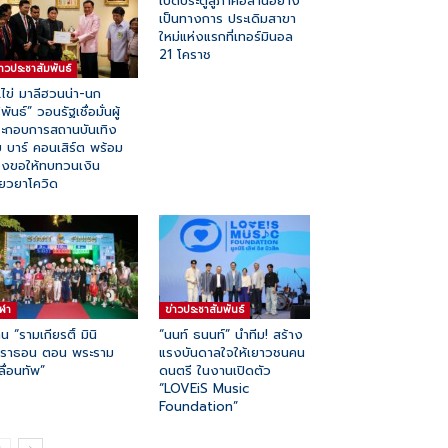
เปิดประตูสู่ภาคอีสานอย่าง
เป็นทางการ ประเดิมสาขา
ใหม่แห่งแรกที่เทอร์มินอล
21 โคราช
่าวประชาสัมพันธ์
.ไข่ มาลีฮวนน่า-นก
ิพันธ์” วอนรัฐเชื่อมั่นผู้
ะกอบการสถานบันเทิง
บ บาร์ คอนเสิร์ต พร้อม
องขอให้ทบทวนเงิน
ียวยาโควิด
ีฬา
ข่าวประชาสัมพันธ์
น “รามเกียรติ์ มินิ
“นนท์ ธนนท์” นำทีม! สร้าง
าราธอน ตอน พระราม
แรงบันดาลใจให้เยาวชนคน
ลื่อนทัพ”
ดนตรี ในงานเปิดตัว
“LOVEiS Music
Foundation”