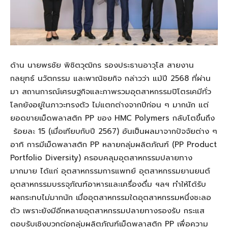
ด้าน นายพรชัย พิชิตวุฒิกร รองประธานอาวุโส สายงาน
กลยุทธ์ นวัตกรรม และพาณิชยกิจ กล่าวว่า แม้ปี 2568 ที่ผ่าน
มา สถานการณ์เศรษฐกิจและภาพรวมอุตสาหกรรมปิโตรเคมีทั่ว
โลกยังอยู่ในภาวะทรงตัว ไม่แตกต่างจากปีก่อน ๆ มากนัก แต่
ยอดขายเม็ดพลาสติก PP ของ HMC Polymers กลับโตขึ้นถึง
ร้อยละ 15 (เมื่อเทียบกับปี 2567) อันเป็นผลมาจากปัจจัยต่าง ๆ
อาทิ การมีเม็ดพลาสติก PP หลายกลุ่มผลิตภัณฑ์ (PP Product
Portfolio Diversity) ครอบคลุมอุตสาหกรรมปลายทาง
มากมาย ได้แก่ อุตสาหกรรมการแพทย์ อุตสาหกรรมยานยนต์
อุตสาหกรรมบรรจุภัณฑ์อาหารและเครื่องดื่ม ฯลฯ ทำให้ได้รับ
ผลกระทบไม่มากนัก เมื่ออุตสาหกรรมใดอุตสาหกรรมหนึ่งชะลอ
ตัว เพราะยังมีอีกหลายอุตสาหกรรมปลายทางรองรับ กระแส
ตอบรับเชิงบวกต่อกลุ่มผลิตภัณฑ์เม็ดพลาสติก PP เพื่อความ