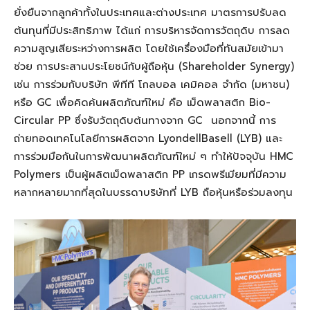
ยั่งยืนจากลูกค้าทั้งในประเทศและต่างประเทศ มาตรการปรับลด
ต้นทุนที่มีประสิทธิภาพ ได้แก่ การบริหารจัดการวัตถุดิบ การลด
ความสูญเสียระหว่างการผลิต โดยใช้เครื่องมือที่ทันสมัยเข้ามา
ช่วย การประสานประโยชน์กับผู้ถือหุ้น (Shareholder Synergy)
เช่น การร่วมกับบริษัท พีทีที โกลบอล เคมิคอล จำกัด (มหาชน)
หรือ GC เพื่อคิดค้นผลิตภัณฑ์ใหม่ คือ เม็ดพลาสติก Bio-
Circular PP ซึ่งรับวัตถุดิบต้นทางจาก GC นอกจากนี้ การ
ถ่ายทอดเทคโนโลยีการผลิตจาก LyondellBasell (LYB) และ
การร่วมมือกันในการพัฒนาผลิตภัณฑ์ใหม่ ๆ ทำให้ปัจจุบัน HMC
Polymers เป็นผู้ผลิตเม็ดพลาสติก PP เกรดพรีเมียมที่มีความ
หลากหลายมากที่สุดในบรรดาบริษัทที่ LYB ถือหุ้นหรือร่วมลงทุน