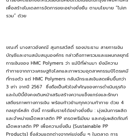
นำร่องคัดแยกขยะครัวเรือนในคอนโดมิเนียมในกรุงเทพมหานคร
เพื่อสร้างโมเดลการจัดการขยะอย่างยั่งยืน ตามนโยบาย “ไม่เท
รวม” ด้วย
ขณะที่ นางสาวอังคณี สุนทรสวัสดิ์ รองประธาน สายการเงิน
บัญชีและงานสนับสนุนองค์กร กล่าวถึงภาพรวมและแผนกลยุทธ์
การเงินของ HMC Polymers ว่า แม้ปีที่ผ่านมา ยังมีความ
ท้าทายจากภาวะเศรษฐกิจโลกและภาพรวมอุตสาหกรรมปิโตรเคมี
ที่ทรงตัว แต่ HMC Polymers กลับมีกระแสเงินสดเพิ่มขึ้นกว่า
3 เท่า จากปี 2567 ซึ่งถือเป็นหัวใจสำคัญของการดำเนินธุรกิจ
และในปีนี้ยังคงเดินหน้าเสริมสร้างความแข็งแกร่งและรักษา
เสถียรภาพทางการเงิน พร้อมก้าวข้ามทุกความท้าทาย ด้วย 4
กลยุทธ์หลัก ดังนี้ การเพิ่มรายได้อย่างยั่งยืน : มุ่งเน้นการผลิต
และจำหน่ายเม็ดพลาสติก PP เกรดพรีเมียม และกลุ่มผลิตภัณฑ์
เม็ดพลาสติก PP เพื่อความยั่งยืน (Sustainable PP
Products) ซึ่งล้วนแตกต่างจากคู่แข่งอื่น ๆ ในตลาด การ