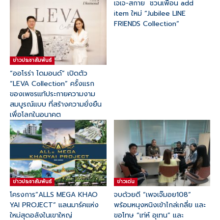
เจเจ-สกาย ชวนเพื่อน add
item ใหม่ “Jubilee LINE
FRIENDS Collection”
ข่าวประชาสัมพันธ์
“ออโรร่า ไดมอนด์” เปิดตัว
“LEVA Collection” ครั้งแรก
ของเพชรแท้ประกายความงาม
สมบูรณ์แบบ ที่สร้างความยั่งยืน
เพื่อโลกในอนาคต
ข่าวประชาสัมพันธ์
ข่าวเด่น
โครงการ”ALLS MEGA KHAO
จบด้วยดี “เพจเจ๊มอย108”
YAI PROJECT” แลนมาร์คแห่ง
พร้อมหนุงหนิงเข้าไกล่เกลี่ย และ
ใหม่สุดอลังในเขาใหญ่
ขอโทษ “เท่ห์ อุเทน” และ