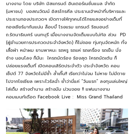
นางงาม โดย บริษัท มิสแกรนด์ อินเตอร์เนชั่นแนล จำกัด
(มหาชน) บอสณวัฒน์ อิสรไกรศีล ประธานเจ้าหน้าที่บริหารและ
ประธานกองประกวดฯ เปิดทางให้ทุกคนได้โกยแสงอย่างเต็มที่
กองเชียร์มากันแน่น ล็อบบี้ โรงแรม แกรนด์ ริชมอนด์
ถ.รัตนาธิเบศร์ นนทบุรี เมื่อนางงามจัดเต็มแบบไม่ท้อ ส่วน PD
(ผู้อำนวยการประกวดประจำจังหวัด) ก็ไม่ถอย ทุ่มทุนจัดหนัก ทั้ง
เสื้อผ้า หน้าผม ยานพาหนะ รถหรู รถแห่ รถเครื่อง รถเข็น นั่ง
ช้าง นอนโลง ก็มีนะ ใครถนัดร้อง ร้องสุด ใครถนัดเต้น ก็
ปล่อยแรงเต็มที่ เปิดคอนเสิร์ตประจำตัว ประจำจังหวัด คอน
เซ็ปต์ 77 จังหวัดไม่มีซ้ำ ล้ำเกิ๊น!! เรียกว่าไม่จม ไม่หาย ไม่มีตาย
ไปจากโซเชียล เพราะไวรัลฉ่ำ ย้ำว่านี่แค่ “วันแรก” ลงทุนเล่นใหญ่
ใส่เต็ม สร้างตำนาน สร้างมีม ม่วนจอย !! แฟนนางงาม
คอมเมนท์เดือด Facebook Live : Miss Grand Thailand