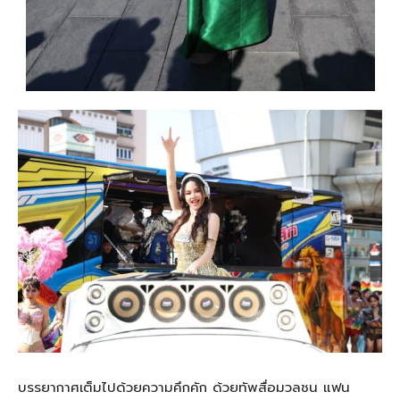
บรรยากาศเต็มไปด้วยความคึกคัก ด้วยทัพสื่อมวลชน แฟน