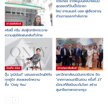
ไตรเกอร์ จากหนุ่มน้อยนายแบบ
สุดฮอตที่วันนี้ได้ฉายา
ใหม่ เทรนเนอร์ บอย ผู้เชี่ยวชาญ
ด้านการออกกำลังกาย
ข่าวไลฟ์สไตล์
คริสปี้ ครีม ส่งฟู้ดทรัคกระจาย
ความสุขให้แฟนคลับทั่วไทย
บันเทิง ASIA
ข่าวประชาสัมพันธ์
จุ๊บ วุฒินันต์’ มอบของขวัญให้กับ
มหาวิทยาลัยนวมินทราธิราช จัด
ทุกคู่รัก ส่งเพลงรักหวาน
“เทศกาลดนตรีในสวน ครั้งที่ 21”
ซึ้ง ‘Only You’
เปิดเวทีศิลปินระดับโลก สร้าง
สุนทรียภาพกลางกรุง