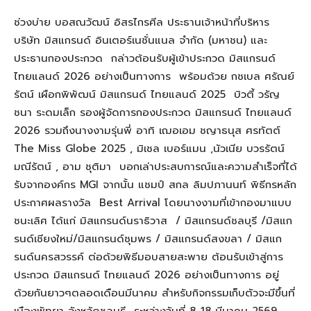
ช่วงบ่าย บอสณวัฒน์ อิสรไกรศีล ประธานเจ้าหน้าที่บริหาร
บริษัท มิสแกรนด์ อินเตอร์เนชั่นแนล จำกัด (มหาชน) และ
ประธานกองประกวด กล่าวต้อนรับผู้เข้าประกวด มิสแกรนด์
ไทยแลนด์ 2026 อย่างเป็นทางการ พร้อมด้วย กชเบล ศรัณย์
รัตน์ เผือกพิพัฒน์ มิสแกรนด์ ไทยแลนด์ 2025 บิวตี้ วรัญ
ชนา ระดมเล็ก รองผู้จัดการกองประกวด มิสแกรนด์ ไทยแลนด์
2026 รวมถึงนางงามรุ่นพี่ อาทิ เฌอเอม ชญาธนุส ศรทัตต์
The Miss Globe 2025 , มิเชล เบอร์แมน ,นัวเนีย บวรรัตน์
มณีรัตน์ , อาม ชุติมา บอกเล่าประสบการณ์และความสำเร็จที่ได้
รับจากองค์กร MGI จากนั้น แชมป์ สกล ลิมปภานนท์ พิธีกรหลัก
ประกาศผลรางวัล Best Arrival โดยนางงามที่เข้ากองมาแบบ
ชนะเลิศ ได้แก่ มิสแกรนด์นราธิวาส / มิสแกรนด์ชลบุรี /มิสแก
รนด์เชียงใหม่/มิสแกรนด์ชุมพร / มิสแกรนด์สงขลา / มิสแก
รนด์นครสวรรค์ ต่อด้วยพิธีมอบสายสะพาย ต้อนรับเข้าสู่การ
ประกวด มิสแกรนด์ ไทยแลนด์ 2026 อย่างเป็นทางการ อยู่
ด้วยกันยาวๆตลอดเดือนมีนาคม สำหรับกิจกรรมเก็บตัวจะมีขึ้นที่
เมืองพัทยา จังหวัดชลบุรี ระหว่างวันที่ 8-18 มีนาคม 2569