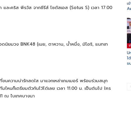
เข
และคริส พีรวัส จากซีรีส์ โซตัสเอส (Sotus S) เวลา 17.00
Aw
ยอดนิยมวง BNK48 (เนย, ตาหวาน, น้ำหนึ่ง, มิโอริ, แนทเท
ข
Un
ไต
ขน
ี่ขนความน่ารักสดใส มาแจกเหล่าเกมเมอร์ พร้อมร่วมสนุก
ทีมไหนก็เตรียมตัวกันไว้ได้เลย เวลา 11.00 น. เป็นต้นไป ใคร
s M1 ณ ไบเทคบางนา