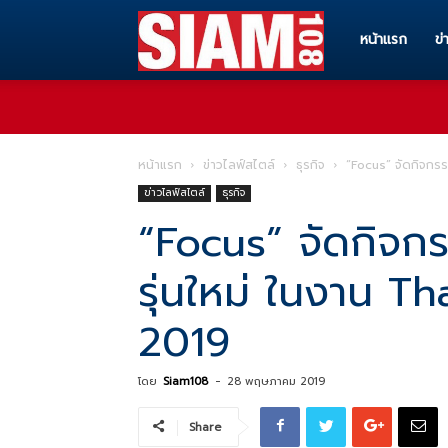
Siam108
หน้าแรก
ข่
ทุก
หน้าแรก
ข่าวไลฟ์สไตล์
ธุรกิจ
“Focus” จัดกิจกรร
ข่าวไลฟ์สไตล์
ธุรกิจ
ข่าวสาร
“Focus” จัดกิจก
รุ่นใหม่ ในงาน 
ทุก
2019
เรื่อง
โดย
Siam108
-
28 พฤษภาคม 2019
Share
ราว