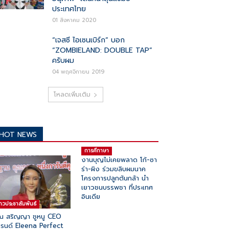
ประเทศไทย
01 สิงหาคม 2020
“เจสซี ไอเซนเบิร์ก” บอก
“ZOMBIELAND: DOUBLE TAP”
ครับผม
04 พฤศจิกายน 2019
โหลดเพิ่มเติม
HOT NEWS
การศึกาษา
งานบุญไม่เคยพลาด โก้-ซา
ร่า-ผิง ร่วมขลิบผมนาค
โครงการปลูกต้นกล้า นำ
เยาวชนบรรพชา ที่ประเทศ
อินเดีย
่าวประชาสัมพันธ์
ณ สริญญา ชูหนู CEO
รนด์ Eleena Perfect