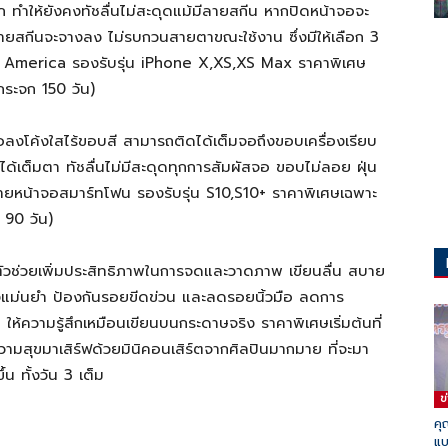
จก ทำให้ยังคงทัชลื่นไม่สะดุดแม้มีลายสกีน หากปิดหน้าจอจะ
ายสกีนจะจางลง ไม่รบกวนสายตาขณะใช้งาน ซึ่งมีให้เลือก 3
 America รองรับรุ่น iPhone X,XS,XS Max ราคาพิเศษ
กระจก 150 วัน)
งโค้งใสไร้ขอบสี สามารถติดได้เต็มจอถึงขอบเครื่องเรียบ
เต็มตา ทัชลื่นไม่มีสะดุดทุกการสัมผัสจอ ขอบไม่ลอย ฝุ่น
ลายหน้าจอสมาร์ทโฟน รองรับรุ่น S10,S10+ ราคาพิเศษเฉพาะ
 90 วัน)
ตัวช่วยเพิ่มประสิทธิภาพในการจดและวาดภาพ เขียนลื่น สบาย
งแม่นยำ ป้องกันรอยขีดข่วน และลดรอยนิ้วมือ ลดการ
้ความรู้สึกเหมือนเขียนบนกระดาษจริง ราคาพิเศษเริ่มต้นที่
มสุขมาเสิร์ฟด้วยมินิคอนเสิร์ตจากศิลปินมากมาย ที่จะมา
น ทั้งวัน 3 เต็ม
ข
คุ
แบ