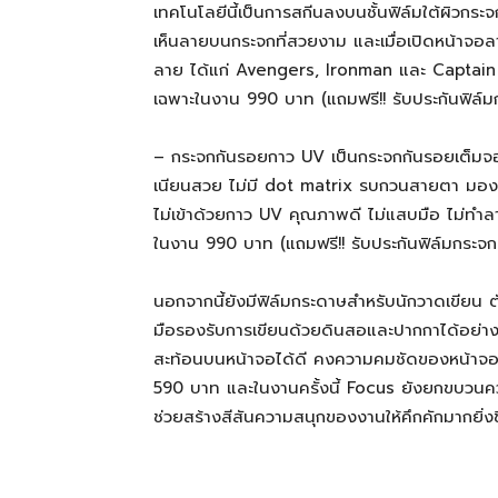
เทคโนโลยีนี้เป็นการสกีนลงบนชั้นฟิล์มใต้ผิวกระ
เห็นลายบนกระจกที่สวยงาม และเมื่อเปิดหน้าจอล
ลาย ได้แก่ Avengers, Ironman และ Captain
เฉพาะในงาน 990 บาท (แถมฟรี!! รับประกันฟิล์ม
– กระจกกันรอยกาว UV เป็นกระจกกันรอยเต็มจอล
เนียนสวย ไม่มี dot matrix รบกวนสายตา มองได้
ไม่เข้าด้วยกาว UV คุณภาพดี ไม่แสบมือ ไม่ทำ
ในงาน 990 บาท (แถมฟรี!! รับประกันฟิล์มกระจก
นอกจากนี้ยังมีฟิล์มกระดาษสำหรับนักวาดเขียน 
มือรองรับการเขียนด้วยดินสอและปากกาได้อย่า
สะท้อนบนหน้าจอได้ดี คงความคมชัดของหน้าจอ ให
590 บาท และในงานครั้งนี้ Focus ยังยกขบวนควา
ช่วยสร้างสีสันความสนุกของงานให้คึกคักมากยิ่งขึ้