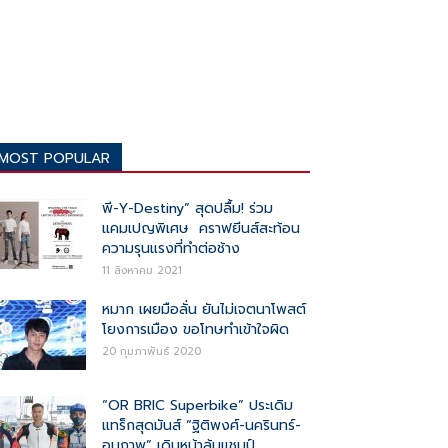
MOST POPULAR
พี-Y-Destiny” สุดปลื้ม! ร่วม
แคมเปญพิเศษ คราฟยีนส์สะท้อน
ความรุนแรงที่ทำต่อช้าง
11 สิงหาคม 2021
หมาก เผยมือลั่น ยันไม่เจตนาโพสต์
โยงการเมือง ขอโทษทำเข้าใจผิด
20 กุมภาพันธ์ 2020
“OR BRIC Superbike” ประเดิม
แทร็กสุดมันส์ “ฐิติพงศ์-นครินทร์-
อนุภาพ” เดินหน้าลุ้นแชมป์