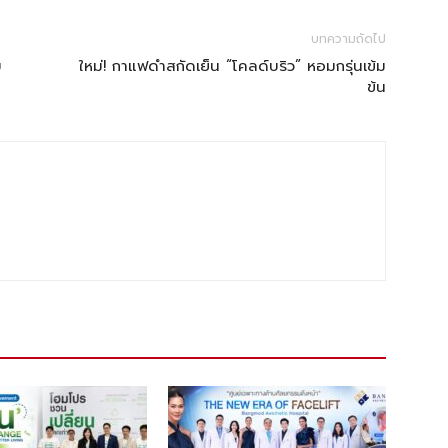
บทความถัดไป
บ
ใหม่! กาแฟดำสกัดเย็น “โคลด์บริว” หอมกรุ่นเข้ม
ข้น