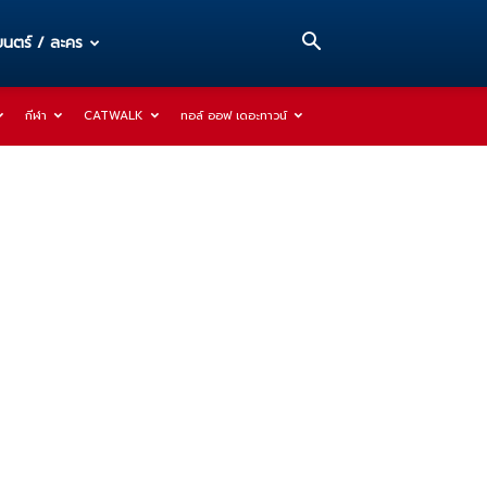
นตร์ / ละคร
กีฬา
CATWALK
ทอล์ ออฟ เดอะทาวน์