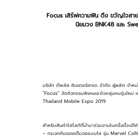
Focus เสิร์ฟความฟิน ดึง ขวัญใจสาย
ที่
นิยมวง BNK48 และ Swea
เป็น
ความ
บริษัท ดีพลัส อินเตอร์เทรด จำกัด ผู้ผลิต จำ
“Focus” จัดกิจกรรมพิเศษเอาใจกลุ่มคนรุ่นใหม่ 
จริง
Thailand Mobile Expo 2019
สำหรับสินค้าไฮไลท์ที่นำมาร่วมงานในครั้งนี้จะ
– กระจกกันรอยเต็มจอแบบใส รุ่น Marvel Coll