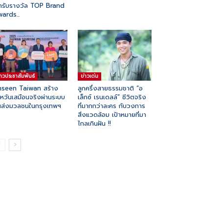
้ารับรางวัล TOP Brand
ards...
่าวประชาสัมพันธ์
ข่าวเด่น
seen Taiwan สร้าง
ลูกครึ่งสายธรรมชาติ “อ
้หวันเสมือนจริงผ่านระบบ
เล็กซ์ เรนเดลล์” ชีวิตจริง
ส่งมวลชนในกรุงเทพฯ
ที่มากกว่าละคร กับวงการ
สิ่งแวดล้อม เป้าหมายที่มา
ไกลเกินฝัน !!