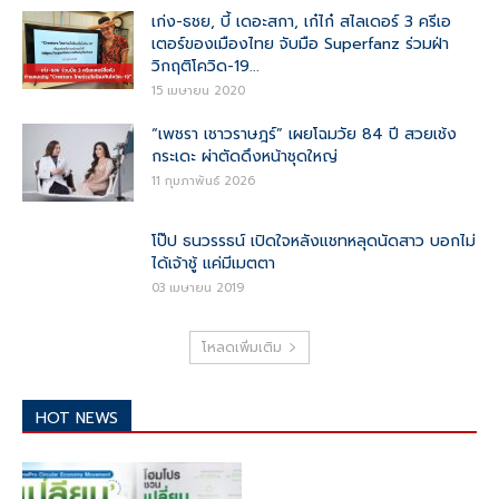
เก่ง-ธชย, บี้ เดอะสกา, เก๋ไก๋ สไลเดอร์ 3 ครีเอ
เตอร์ของเมืองไทย จับมือ Superfanz ร่วมฝ่า
วิกฤติโควิด-19...
15 เมษายน 2020
“เพชรา เชาวราษฎร์” เผยโฉมวัย 84 ปี สวยเช้ง
กระเดะ ผ่าตัดดึงหน้าชุดใหญ่
11 กุมภาพันธ์ 2026
โป๊ป ธนวรรธน์ เปิดใจหลังแชทหลุดนัดสาว บอกไม่
ได้เจ้าชู้ แค่มีเมตตา
03 เมษายน 2019
โหลดเพิ่มเติม
HOT NEWS