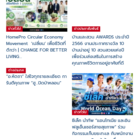
ข่าวทั่วไป
ข่าวประชาสัมพันธ์
HomePro Circular Economy
บ้านและสวน AWARDS ประจำปี
Movement ‘เปลี่ยน’ เพื่อชีวิตที่
2566 งานประกาศรางวัล 10
ดีกว่า | CHANGE FOR BETTER
บ้านน่าอยู่ 10 สวนสวยแห่งปี
LIVING...
เพื่อร่วมส่งเสริมในการสร้าง
คุณภาพชีวิตการอยู่อาศัยที่ดี
ต่างประเทศ
“อ.หัตถา” ใส่ใจทุกรายละเอียด กา
รันตีคุณภาพ “ฮู…ปิดป่าหลอน”
ข่าวทั่วไป
ซีเล็ค นำทัพ “แอนโทเนีย และอิน
ฟลูเอ็นเซอร์สายสุขภาพ“ ร่วม
กิจกรรมเก็บขยะทะเล กับพนักงาน