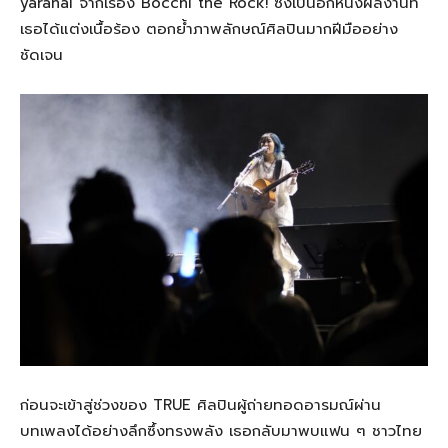
yaranai จากเรื่อง Bocchi the Rock! ซึ่งเป็นอีกหนึ่งผลงานที่
เธอได้แต่งเนื้อร้อง ตอกย้ำภาพลักษณ์ศิลปินมากฝีมืออย่าง
ชัดเจน
ก่อนจะเข้าสู่ช่วงของ TRUE ศิลปินผู้ถ่ายทอดอารมณ์ผ่าน
บทเพลงได้อย่างลึกซึ้งทรงพลัง เธอกลับมาพบแฟน ๆ ชาวไทย