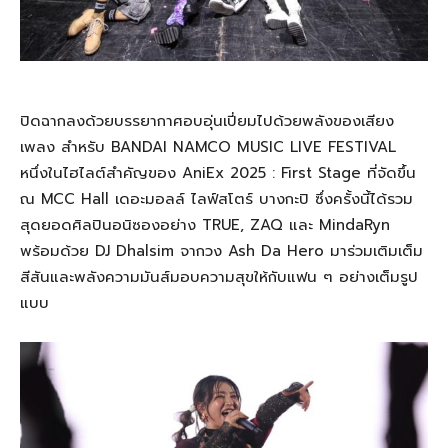
ปิดฉากลงด้วยบรรยากาศอบอุ่นเปี่ยมไปด้วยพลังของเสียง
เพลง สำหรับ BANDAI NAMCO MUSIC LIVE FESTIVAL
หนึ่งในไฮไลต์สำคัญของ AniEx 2025 : First Stage ที่จัดขึ้น
ณ MCC Hall เดอะมอลล์ ไลฟ์สโตร์ บางกะปิ ซึ่งครั้งนี้ได้รวม
สุดยอดศิลปินอนิซองอย่าง TRUE, ZAQ และ MindaRyn
พร้อมด้วย DJ Dhalsim จากวง Ash Da Hero มาร่วมเติมเต็ม
สีสันและพลังความมันส์มอบความสุขให้กับแฟน ๆ อย่างเต็มรูป
แบบ