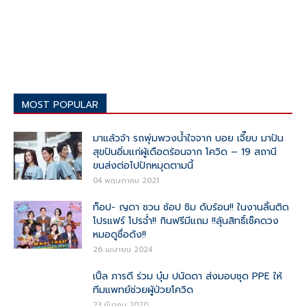
MOST POPULAR
มาแล้วจ้า รถพุ่มพวงน้ำใจจาก บอย เจี๊ยบ มาปัน
สุขปันอิ่มแก่ผู้เดือดร้อนจาก โควิด – 19 สถานี
ขนส่งต่อไปปักหมุดตามนี้
04 พฤษภาคม 2021
ท็อป- ญดา ชวน ช้อป ชิม ดับร้อน!! ในงานลิ้นติด
โปรแฟร์ โปรฉ่ำ!! กินฟรีมีแถม !!ลุ้นสิทธิ์เช็คดวง
หมอดูชื่อดัง!!
26 เมษายน 2024
เปิ้ล ภารดี ร่วม บุ๋ม ปนัดดา ส่งมอบชุด PPE ให้
ทีมแพทย์ช่วยผู้ป่วยโควิด
23 มีนาคม 2020