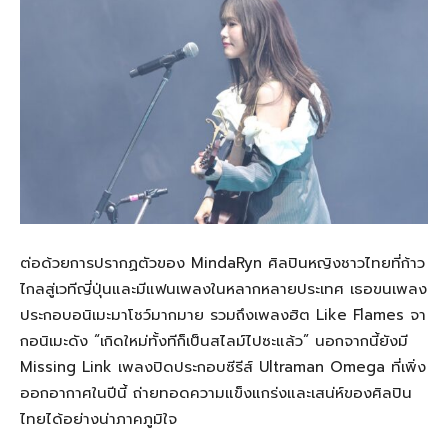
ต่อด้วยการปรากฏตัวของ MindaRyn ศิลปินหญิงชาวไทยที่ก้าว
ไกลสู่เวทีญี่ปุ่นและมีแฟนเพลงในหลากหลายประเทศ เธอขนเพลง
ประกอบอนิเมะมาโชว์มากมาย รวมถึงเพลงฮิต Like Flames จา
กอนิเมะดัง “เกิดใหม่ทั้งทีก็เป็นสไลม์ไปซะแล้ว” นอกจากนี้ยังมี
Missing Link เพลงปิดประกอบซีรีส์ Ultraman Omega ที่เพิ่ง
ออกอากาศในปีนี้ ถ่ายทอดความแข็งแกร่งและเสน่ห์ของศิลปิน
ไทยได้อย่างน่าภาคภูมิใจ