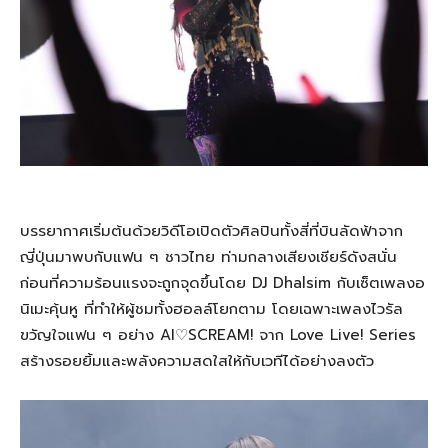
บรรยากาศเริ่มต้นด้วยวิดีโอเปิดตัวศิลปินทั้งสี่ที่บินลัดฟ้าจาก
ญี่ปุ่นมาพบกับแฟน ๆ ชาวไทย ท่ามกลางเสียงเชียร์ดังสนั่น
ก่อนที่ความร้อนแรงจะถูกจุดขึ้นโดย DJ Dhalsim กับเซ็ตเพลงอ
นิเมะคุ้นหู ที่ทำให้ผู้ชมทั้งฮอลล์โยกตาม โดยเฉพาะเพลงไวรัล
ขวัญใจแฟน ๆ อย่าง AI♡SCREAM! จาก Love Live! Series
สร้างรอยยิ้มและพลังความสดใสให้กับเวทีได้อย่างลงตัว