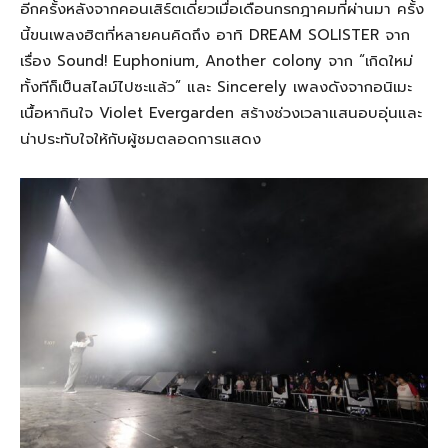
อีกครั้งหลังจากคอนเสิร์ตเดี่ยวเมื่อเดือนกรกฎาคมที่ผ่านมา ครั้ง
นี้ขนเพลงฮิตที่หลายคนคิดถึง อาทิ DREAM SOLISTER จาก
เรื่อง Sound! Euphonium, Another colony จาก “เกิดใหม่
ทั้งทีก็เป็นสไลม์ไปซะแล้ว” และ Sincerely เพลงดังจากอนิเมะ
เนื้อหากินใจ Violet Evergarden สร้างช่วงเวลาแสนอบอุ่นและ
น่าประทับใจให้กับผู้ชมตลอดการแสดง