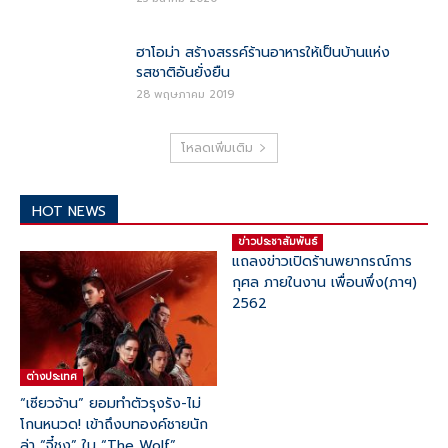
ฮาโอม่า สร้างสรรค์ร้านอาหารให้เป็นบ้านแห่ง
รสชาติอันยั่งยืน
28 พฤษภาคม 2019
โหลดเพิ่มเติม
HOT NEWS
ข่าวประชาสัมพันธ์
แถลงข่าวเปิดร้านพยากรณ์การ
กุศล ภายในงาน เพื่อนพึ่ง(ภาฯ)
2562
ต่างประเทศ
“เซียวจ้าน” ยอมทำตัวรุงรัง-ไม่
โกนหนวด! เข้าถึงบทองค์ชายนัก
ล่า “จี๋ชง” ใน “The Wolf”