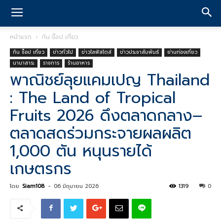
หน้าแรก
กิน ช๊อป เที่ยว
กิน ช๊อป เที่ยว
ข่าวทั่วไป
ข่าวไลฟ์สไตล์
ข่าวประชาสัมพันธ์
ย่านท่องเที่ยว
นานาสาระ
ราชการ
ร้านอาหาร
พาณิชย์ลุยแคมเปญ Thailand
: The Land of Tropical
Fruits 2026 ดึงตลาดกลาง–
ตลาดสดร่วมกระจายผลผลิต
1,000 ตัน หนุนรายได้
เกษตรกร
โดย
Siam108
-
06 มิถุนายน 2026
1319
0