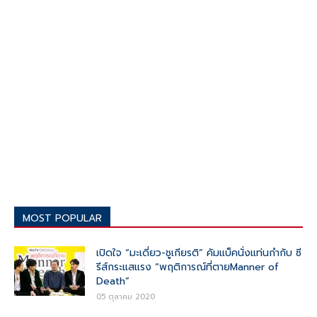
MOST POPULAR
เปิดใจ “มะเดี่ยว-ชูเกียรติ” คัมแบ็คนั่งแท่นกำกับ ซี
รีส์กระแสแรง “พฤติการณ์ที่ตายManner of
Death”
05 ตุลาคม 2020