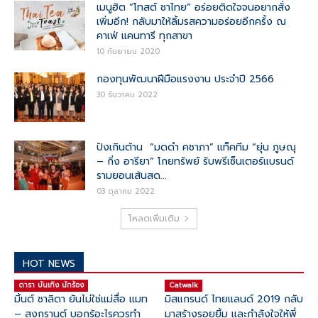
เมนูฮิต “โทสต์ ชาไทย” อร่อยติดใจจนอยากสั่ง
เพิ่มอีก! กลับมาให้ลิ้มรสความอร่อยอีกครั้ง ณ
คาเฟ่ แคนทารี ทุกสาขา
10 กันยายน 2020
กองทุนพัฒนาฝีมือแรงงาน ประจำปี 2566
30 ธันวาคม 2022
ปังเกินต้าน “มดดำ คชาภา” แท็คทีม “ยุ่น ภูษณุ
– กิ่ง อารียา” โกยทรัพย์ รับพรีเซ็นเตอร์แบรนด์
รามยอนเส้นสด...
03 ตุลาคม 2022
โหลดเพิ่มเติม
HOT NEWS
ดารา บันเทิง นักร้อง
Catwalk
มิ้นต์ ชาลิดา ยันไม่ใช่แม่สื่อ แมท
มิสแกรนด์ ไทยแลนด์ 2019 กลับ
– สงกรานต์ บอกรู้อะไรควรทำ
มาสร้างรอยยิ้ม และกำลังใจให้พี่