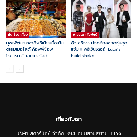
กิน ช๊อป เที่ยว
ข่าวประชาสัมพันธ์
บุฟเฟ่ต์นานาชาติพรีเมียมมื้อเย็น
ดิว อริสรา ปลดล็อคอวดหุ่นสุด
ดิเอมเมอรัลด์ ค็อฟฟี่ช็อพ
แซ่บ..!! พรีเซ็นเตอร์ Luca’s
โรงแรม ดิ เอมเมอรัลด์
build shake
เกี่ยวกับเรา
บริษัท สตาร์มิกซ์ จำกัด 394 ถนนสวนสยาม แขวง