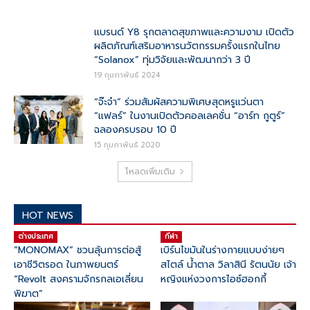
แบรนด์ Y8 รุกตลาดสุขภาพและความงาม เปิดตัว
ผลิตภัณฑ์เสริมอาหารนวัตกรรมครั้งแรกในไทย
“Solanox” ทุ่มวิจัยและพัฒนากว่า 3 ปี
19 กุมภาพันธ์ 2024
“จ๊ะจ๋า” ร่วมสัมผัสความพิเศษสุดหรูแว่นตา
“แฟลร์” ในงานเปิดตัวคอลเลคชั่น “อาร์ท กูตูร์”
ฉลองครบรอบ 10 ปี
15 กุมภาพันธ์ 2020
โหลดเพิ่มเติม
HOT NEWS
ต่างประเทศ
กีฬา
“MONOMAX” ชวนลุ้นการต่อสู้
เบิร์นไขมันในร่างกายแบบง่ายๆ
เอาชีวิตรอด ในภาพยนตร์
สไตล์ น้ำตาล วิลาสินี รัตนนัย เจ้า
“Revolt สงครามจักรกลเอเลี่ยน
หญิงแห่งวงการไอซ์ฮอกกี้
พิฆาต”