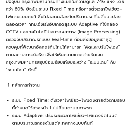
ปัจจุบัน กรุงเทพมหานครมีทางแยกในความดูแล 746 แห่ง โดย
กว่า 80% ยังเป็นระบบ Fixed Time หรือการตั้งเวลาไฟเขียว–
ไฟแดงแบบคงที่ ซึ่งไม่สอดคล้องกับปริมาณรถที่เปลี่ยนแปลง
ตลอดเวลา กทม.จึงเร่งอัปเกรดสู่ระบบ Adaptive ที่ใช้กล้อง
CCTV และเทคโนโลยีประมวลผลภาพ (Image Processing)
ตรวจจับปริมาณรถแบบ Real-time ก่อนส่งข้อมูลเข้าสู่ตู้
ควบคุมที่พัฒนาอัลกอริทึมใหม่ให้สามารถ “คิดและปรับไฟเอง”
ตามสถานการณ์จริง เพื่อให้เห็นความแตกต่างชัดเจน
กรุงเทพมหานครสรุปข้อเปรียบเทียบระหว่าง “ระบบเดิม” กับ
“ระบบใหม่” ดังนี้
หลักการทำงาน
ระบบ Fixed Time: ตั้งเวลาไฟเขียว–ไฟแดงตายตัวตามรอบ
ที่กำหนดไว้ล่วงหน้า ไม่เปลี่ยนตามสภาพรถ
ระบบ Adaptive: ปรับระยะเวลาไฟเขียว–ไฟแดงอัตโนมัติ
ตามปริมาณรถจริงในแต่ละทิศทางแบบทันที