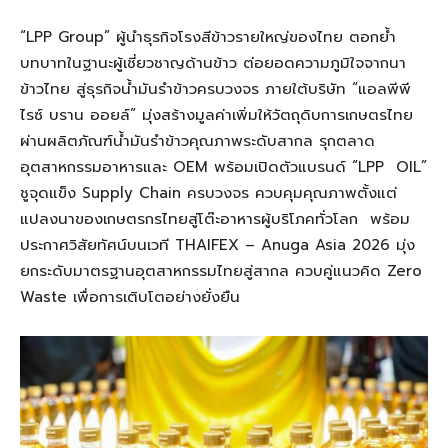
“LPP Group” ผู้นำธุรกิจโรงสีข้าวรายใหญ่ของไทย ตอกย้ำ
บทบาทในฐานะผู้เชี่ยวชาญด้านข้าว ต่อยอดความภูมิใจจากนา
ข้าวไทย สู่ธุรกิจน้ำมันรำข้าวครบวงจร ภายใต้บริษัท “แอลพีพี
ไรซ์ บราน ออยล์” มุ่งสร้างมูลค่าเพิ่มให้วัตถุดิบการเกษตรไทย
ผ่านผลิตภัณฑ์น้ำมันรำข้าวคุณภาพระดับสากล รุกตลาด
อุตสาหกรรมอาหารและ OEM พร้อมเปิดตัวแบรนด์ “LPP OIL”
ชูจุดแข็ง Supply Chain ครบวงจร ควบคุมคุณภาพตั้งแต่
แปลงนาของเกษตรกรไทยสู่โต๊ะอาหารผู้บริโภคทั่วโลก พร้อม
ประกาศวิสัยทัศน์บนเวที THAIFEX – Anuga Asia 2026 มุ่ง
ยกระดับมาตรฐานอุตสาหกรรมไทยสู่สากล ควบคู่แนวคิด Zero
Waste เพื่อการเติบโตอย่างยั่งยืน