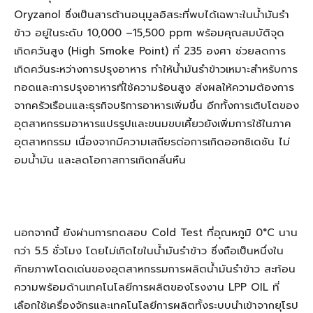
Oryzanol ซึ่งเป็นสารต้านอนุมูลอิสระที่พบได้เฉพาะในน้ำมันรำ
ข้าว อยู่ในระดับ 10,000 –15,500 ppm พร้อมคุณสมบัติจุด
เกิดควันสูง (High Smoke Point) ที่ 235 องศา ช่วยลดการ
เกิดควันระหว่างการปรุงอาหาร ทำให้น้ำมันรำข้าวเหมาะสำหรับการ
ทอดและการปรุงอาหารที่ใช้ความร้อนสูง ส่งผลให้ความต้องการ
จากครัวเรือนและธุรกิจบริการอาหารเพิ่มขึ้น อีกทั้งการเติบโตของ
อุตสาหกรรมอาหารแปรรูปและขนมขบเคี้ยวยังเพิ่มการใช้ในภาค
อุตสาหกรรม เนื่องจากมีความเสถียรต่อการเกิดออกซิเดชัน ไม่
อมน้ำมัน และลดโอกาสการเกิดกลิ่นหืน
นอกจากนี้ ยังผ่านการทดสอบ Cold Test ที่อุณหภูมิ 0°C นาน
กว่า 5.5 ชั่วโมง โดยไม่เกิดไขในน้ำมันรำข้าว ซึ่งถือเป็นหนึ่งใน
ศักยภาพโดดเด่นของอุตสาหกรรมการผลิตน้ำมันรำข้าว สะท้อน
ความพร้อมด้านเทคโนโลยีการผลิตของโรงงาน LPP OIL ที่
เลือกใช้เครื่องจักรและเทคโนโลยีการผลิตทั้งระบบนำเข้าจากยุโรป