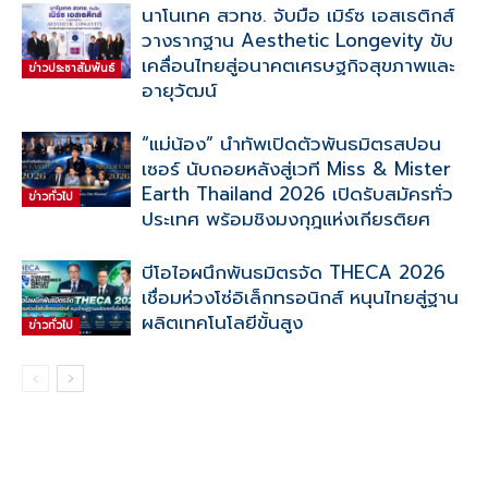
นาโนเทค สวทช. จับมือ เมิร์ซ เอสเธติกส์
วางรากฐาน Aesthetic Longevity ขับ
เคลื่อนไทยสู่อนาคตเศรษฐกิจสุขภาพและ
ข่าวประชาสัมพันธ์
อายุวัฒน์
“แม่น้อง” นำทัพเปิดตัวพันธมิตรสปอน
เซอร์ นับถอยหลังสู่เวที Miss & Mister
Earth Thailand 2026 เปิดรับสมัครทั่ว
ข่าวทั่วไป
ประเทศ พร้อมชิงมงกุฎแห่งเกียรติยศ
บีโอไอผนึกพันธมิตรจัด THECA 2026
เชื่อมห่วงโซ่อิเล็กทรอนิกส์ หนุนไทยสู่ฐาน
ผลิตเทคโนโลยีขั้นสูง
ข่าวทั่วไป