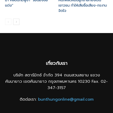
มา ศิลปินกัมพูชา “รอน้องขอ
คนโพสต์หมิ่นลูกชายที่ยังเป็น
แต่ง”
เยาวชน ทำให้เสียชื่อเสียง-กระทบ
จิตใจ
เกี่ยวกับเรา
บริษัท สตาร์มิกซ์ จำกัด 394 ถนนสวนสยาม แขวง
คันนายาว เขตคันนายาว กรุงเทพมหานคร 10230 Fax. 02-
347-3157
ติดต่อเรา:
bunthungonline@gmail.com