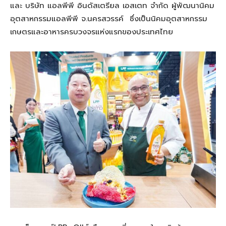
และ บริษัท แอลพีพี อินดัสเตรียล เอสเตท จำกัด ผู้พัฒนานิคม
อุตสาหกรรมแอลพีพี จ.นครสวรรค์ ซึ่งเป็นนิคมอุตสาหกรรม
เกษตรและอาหารครบวงจรแห่งแรกของประเทศไทย