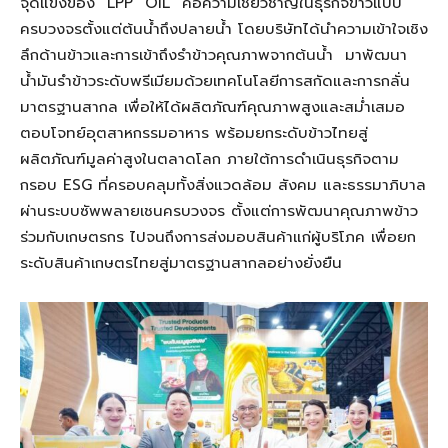
จุดแข็งของ “LPP OIL” คือความเชี่ยวชาญในธุรกิจข้าวแบบ
ครบวงจรตั้งแต่ต้นน้ำถึงปลายน้ำ โดยบริษัทได้นำความเข้าใจเชิง
ลึกด้านข้าวและการเข้าถึงรำข้าวคุณภาพจากต้นน้ำ มาพัฒนา
น้ำมันรำข้าวระดับพรีเมียมด้วยเทคโนโลยีการสกัดและการกลั่น
มาตรฐานสากล เพื่อให้ได้ผลิตภัณฑ์คุณภาพสูงและสม่ำเสมอ
ตอบโจทย์อุตสาหกรรมอาหาร พร้อมยกระดับข้าวไทยสู่
ผลิตภัณฑ์มูลค่าสูงในตลาดโลก ภายใต้การดำเนินธุรกิจตาม
กรอบ ESG ที่ครอบคลุมทั้งสิ่งแวดล้อม สังคม และธรรมาภิบาล
ผ่านระบบซัพพลายเชนครบวงจร ตั้งแต่การพัฒนาคุณภาพข้าว
ร่วมกับเกษตรกร ไปจนถึงการส่งมอบสินค้าแก่ผู้บริโภค เพื่อยก
ระดับสินค้าเกษตรไทยสู่มาตรฐานสากลอย่างยั่งยืน