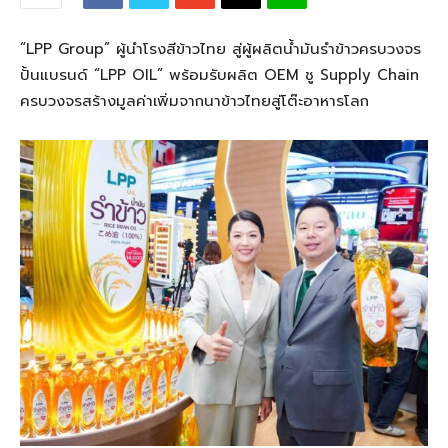
“LPP Group” ผู้นำโรงสีข้าวไทย สู่ผู้ผลิตน้ำมันรำข้าวครบวงจร
ปั้นแบรนด์ “LPP OIL” พร้อมรับผลิต OEM ชู Supply Chain
ครบวงจรสร้างมูลค่าเพิ่มจากนาข้าวไทยสู่โต๊ะอาหารโลก