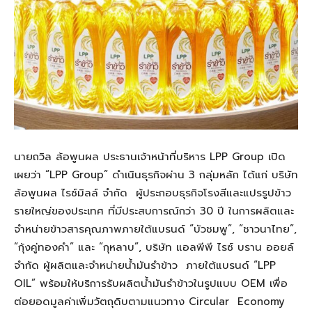
นายถวิล ล้อพูนผล ประธานเจ้าหน้าที่บริหาร LPP Group เปิด
เผยว่า “LPP Group” ดำเนินธุรกิจผ่าน 3 กลุ่มหลัก ได้แก่ บริษัท
ล้อพูนผล ไรซ์มิลล์ จำกัด ผู้ประกอบธุรกิจโรงสีและแปรรูปข้าว
รายใหญ่ของประเทศ ที่มีประสบการณ์กว่า 30 ปี ในการผลิตและ
จำหน่ายข้าวสารคุณภาพภายใต้แบรนด์ “บัวชมพู”, “ชาวนาไทย”,
“กุ้งคู่ทองคำ” และ “กุหลาบ”, บริษัท แอลพีพี ไรซ์ บราน ออยล์
จำกัด ผู้ผลิตและจำหน่ายน้ำมันรำข้าว ภายใต้แบรนด์ “LPP
OIL” พร้อมให้บริการรับผลิตน้ำมันรำข้าวในรูปแบบ OEM เพื่อ
ต่อยอดมูลค่าเพิ่มวัตถุดิบตามแนวทาง Circular Economy