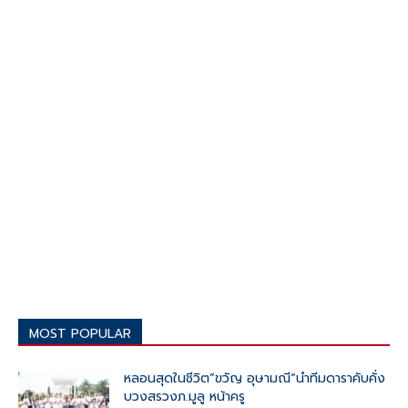
MOST POPULAR
หลอนสุดในชีวิต”ขวัญ อุษามณี“นำทีมดาราคับคั่ง
บวงสรวงภ.มูลู หน้าครู