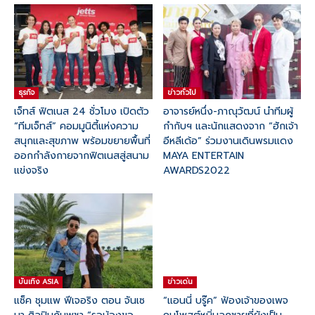
ธุรกิจ
ข่าวทั่วไป
เจ็ทส์ ฟิตเนส 24 ชั่วโมง เปิดตัว
อาจารย์หนึ่ง-ภาณุวัฒน์ นำทีมผู้
“ทีมเจ็ทส์” คอมมูนิตี้แห่งความ
กำกับฯ และนักแสดงจาก “ฮักเจ้า
สนุกและสุขภาพ พร้อมขยายพื้นที่
อีหลีเด้อ” ร่วมงานเดินพรมแดง
ออกกำลังกายจากฟิตเนสสู่สนาม
MAYA ENTERTAIN
แข่งจริง
AWARDS2022
บันเทิง ASIA
ข่าวเด่น
แซ็ค ชุมแพ ฟีเจอริง ตอน จันเซ
“แอนนี่ บรู๊ค” ฟ้องเจ้าของเพจ