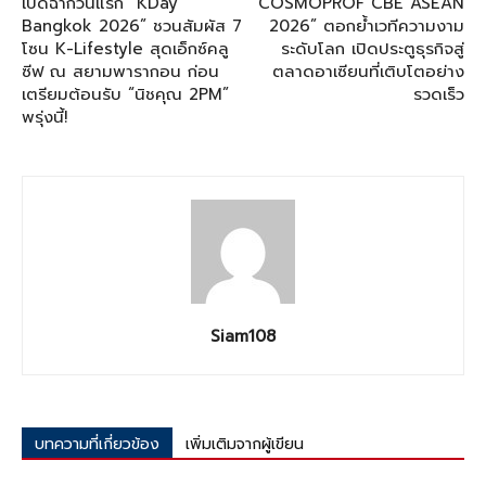
เปิดฉากวันแรก “KDay
“COSMOPROF CBE ASEAN
Bangkok 2026” ชวนสัมผัส 7
2026” ตอกย้ำเวทีความงาม
โซน K-Lifestyle สุดเอ็กซ์คลู
ระดับโลก เปิดประตูธุรกิจสู่
ซีฟ ณ สยามพารากอน ก่อน
ตลาดอาเซียนที่เติบโตอย่าง
เตรียมต้อนรับ “นิชคุณ 2PM”
รวดเร็ว
พรุ่งนี้!
Siam108
บทความที่เกี่ยวข้อง
เพิ่มเติมจากผู้เขียน