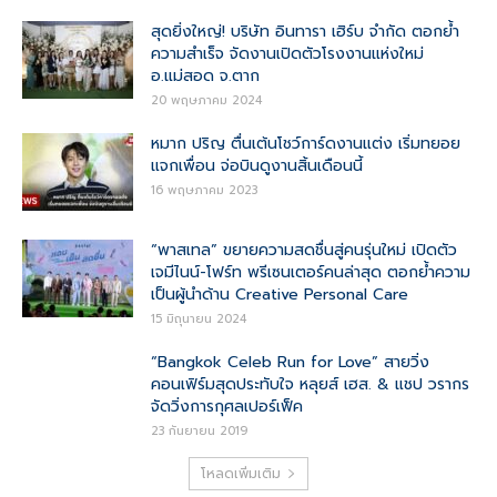
สุดยิ่งใหญ่! บริษัท อินทารา เฮิร์บ จำกัด ตอกย้ำ
ความสำเร็จ จัดงานเปิดตัวโรงงานแห่งใหม่
อ.แม่สอด จ.ตาก
20 พฤษภาคม 2024
หมาก ปริญ ตื่นเต้นโชว์การ์ดงานแต่ง เริ่มทยอย
แจกเพื่อน จ่อบินดูงานสิ้นเดือนนี้
16 พฤษภาคม 2023
“พาสเทล” ขยายความสดชื่นสู่คนรุ่นใหม่ เปิดตัว
เจมีไนน์-โฟร์ท พรีเซนเตอร์คนล่าสุด ตอกย้ำความ
เป็นผู้นำด้าน Creative Personal Care
15 มิถุนายน 2024
“Bangkok Celeb Run for Love” สายวิ่ง
คอนเฟิร์มสุดประทับใจ หลุยส์ เฮส. & แชป วรากร
จัดวิ่งการกุศลเปอร์เฟ็ค
23 กันยายน 2019
โหลดเพิ่มเติม