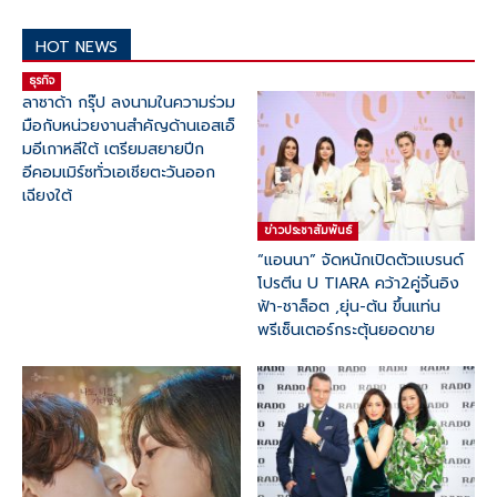
HOT NEWS
ธุรกิจ
ลาซาด้า กรุ๊ป ลงนามในความร่วม
มือกับหน่วยงานสำคัญด้านเอสเอ็
มอีเกาหลีใต้ เตรียมสยายปีก
อีคอมเมิร์ซทั่วเอเชียตะวันออก
เฉียงใต้
ข่าวประชาสัมพันธ์
“แอนนา” จัดหนักเปิดตัวแบรนด์
โปรตีน U TIARA คว้า2คู่จิ้นอิง
ฟ้า-ชาล็อต ,ยุ่น-ต้น ขึ้นแท่น
พรีเซ็นเตอร์กระตุ้นยอดขาย