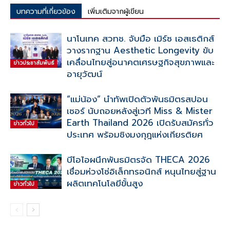
บทความที่เกี่ยวข้อง
เพิ่มเติมจากผู้เขียน
นาโนเทค สวทช. จับมือ เมิร์ซ เอสเธติกส์
วางรากฐาน Aesthetic Longevity ขับ
เคลื่อนไทยสู่อนาคตเศรษฐกิจสุขภาพและ
ข่าวประชาสัมพันธ์
อายุวัฒน์
“แม่น้อง” นำทัพเปิดตัวพันธมิตรสปอน
เซอร์ นับถอยหลังสู่เวที Miss & Mister
Earth Thailand 2026 เปิดรับสมัครทั่ว
ข่าวทั่วไป
ประเทศ พร้อมชิงมงกุฎแห่งเกียรติยศ
บีโอไอผนึกพันธมิตรจัด THECA 2026
เชื่อมห่วงโซ่อิเล็กทรอนิกส์ หนุนไทยสู่ฐาน
ผลิตเทคโนโลยีขั้นสูง
ข่าวทั่วไป