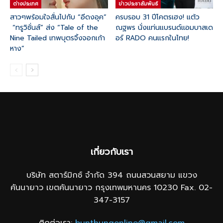
ต่างประเทศ
ข่าวประชาสัมพันธ์
สาวๆพร้อมใจสั่นไปกับ “อีดงอุค”
ครบรอบ 31 ปีโคตรเฮง! แต้ว
“ทรูวิชั่นส์” ส่ง “Tale of the
ณฐพร นั่งแท่นแบรนด์แอมบาสเด
Nine Tailed เทพบุตรจิ้งจอกเก้า
อร์ RADO คนแรกในไทย!
หาง”
เกี่ยวกับเรา
บริษัท สตาร์มิกซ์ จำกัด 394 ถนนสวนสยาม แขวง
คันนายาว เขตคันนายาว กรุงเทพมหานคร 10230 Fax. 02-
347-3157