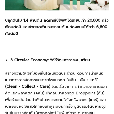
ปลูกต้นไม้
1.4 ล้านต้น ลดการใช้ไฟฟ้าได้เทียบเท่า 20,800 ครัว
เรือนต่อปี และช่วยลดจำนวนรถยนต์บนท้องถนนได้กว่า 6,800
คันต่อปี
3 Circular Economy: วิถีชีวิตแห่งการหมุนเวียน
สร้างความใส่ใจที่มองเห็นได้ในชีวิตประจำวัน ด้วยการนำเสนอ
แนวทางการจัดการขยะภายใต้แนวคิด
“คลีน • คืน • แคร์”
(Clean • Collect • Care)
โดยเริ่มจากการทำความสะอาดและ
คัดแยกพลาสติก (คลีน) นำกลับมาส่งที่จุด Droppoint (คืน)
เพื่อร่วมเป็นส่วนสำคัญในวงจรความใส่ใจทรัพยากร (แคร์) และ
เปลี่ยนของใช้แล้วให้กลับเข้าสู่ระบบอีกครั้ง ยูนิชาร์มได้ขยายจุด
รับคืนบรรจุภัณฑ์ (Droppoint) ในพื้นที่ต่าง ๆ อาทิเช่น