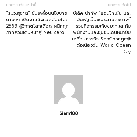
บทความก่อนหน้านี้
บทความถัดไป
“รมว.สุชาติ” ขับเคลื่อนนโยบาย
ซีเล็ค นำทัพ “แอนโทเนีย และ
นายกฯ เปิดงานสิ่งแวดล้อมโลก
อินฟลูเอ็นเซอร์สายสุขภาพ“
2569 สู้วิกฤตโลกเดือด ผนึกทุก
ร่วมกิจกรรมเก็บขยะทะเล กับ
ภาคส่วนเดินหน้าสู่ Net Zero
พนักงานและชุมชนเดินหน้าขับ
เคลื่อนภารกิจ SeaChange®
ต่อเนื่องวัน World Ocean
Day
Siam108