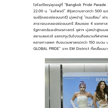
ไฮไลต์ใหญ่สุดอยู่ที่ “Bangkok Pride Parade 
22.00 น. “ธงไพรด์” สีรุ้งความยาวกว่า 500 เ
รมย์(คลองช่องนนทรี) มุ่งหน้าสู่ “ถนนสีลม” ผ่
สาธารณะคลองช่องนนทรี สีลมซอย 4 แยกศาลาแด
รัฐศาสตร์และอักษรศาสตร์ จุฬาฯ มุ่งหน้าสู่ถน
สยามสแควร์ แยกปทุมวันไปจนถึงสนามกีฬาเทพหัส
หลายทางเพศ กับขบวนพาเหรดกว่า 150 ขบวน 
GLOBAL PRIDE” จาก EM District ที่เคลื่อนม