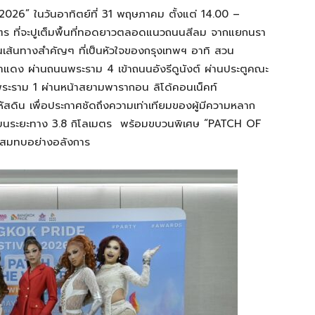
2026” ในวันอาทิตย์ที่ 31 พฤษภาคม ตั้งแต่ 14.00 –
มตร ที่จะปูเต็มพื้นที่ทอดยาวตลอดแนวถนนสีลม จากแยกนรา
านเส้นทางสำคัญๆ ที่เป็นหัวใจของกรุงเทพฯ อาทิ สวน
ง ผ่านถนนพระราม 4 เข้าถนนอังรีดูนังต์ ผ่านประตูคณะ
นพระราม 1 ผ่านหน้าสยามพารากอน ลิโด้คอนเน็คท์
ดิน เพื่อประกาศชัดถึงความเท่าเทียมของผู้มีความหลาก
บนระยะทาง 3.8 กิโลเมตร พร้อมขบวนพิเศษ “PATCH OF
าสมทบอย่างอลังการ