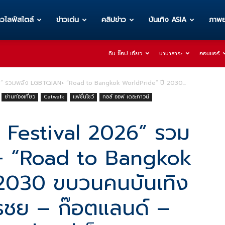
าวไลฟ์สไตล์
ข่าวเด่น
คลิปข่าว
บันเทิง ASIA
ภาพย
กิน ช๊อป เที่ยว
นานาสาระ
ออนแอร์
” รวมพลัง LGBTQIAN+ “Road to Bangkok WorldPride” ปี 2030...
ย่านท่องเที่ยว
Catwalk
แฟชั่นโชว์
ทอล์ ออฟ เดอะทาวน์
 Festival 2026” รวม
+ “Road to Bangkok
 2030 ขบวนคนบันเทิง
 ธชย – ก๊อตแลนด์ –