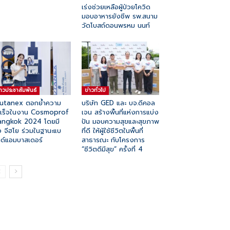
เร่งช่วยเหลือผู้ป่วยโควิด
มอบอาหารยังชีพ รพ.สนาม
วัดโบสถ์ดอนพรหม นนท์
่าวประชาสัมพันธ์
ข่าวทั่วไป
utanex ตอกย้ำความ
บริษัท GED และ บจ.ดีคอล
ำเร็จในงาน Cosmoprof
เจน สร้างพื้นที่แห่งการแบ่ง
angkok 2024 โดยมี
ปัน มอบความสุขและสุขภาพ
 จีฮโย ร่วมในฐานะแบ
ที่ดี ให้ผู้ใช้ชีวิตในพื้นที่
ด์แอมบาสเดอร์
สาธารณะ กับโครงการ
“ชีวิตดีมีสุข” ครั้งที่ 4