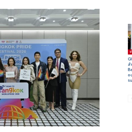
ข
Gl
ส
B
ซง
รน