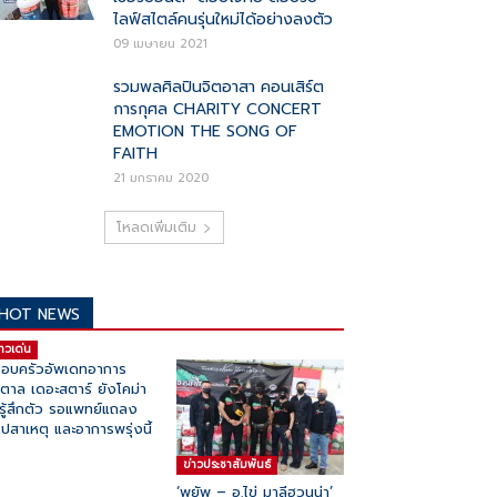
ไลฟ์สไตล์คนรุ่นใหม่ได้อย่างลงตัว
09 เมษายน 2021
รวมพลศิลปินจิตอาสา คอนเสิร์ต
การกุศล CHARITY CONCERT
EMOTION THE SONG OF
FAITH
21 มกราคม 2020
โหลดเพิ่มเติม
HOT NEWS
่าวเด่น
อบครัวอัพเดทอาการ
ำตาล เดอะสตาร์ ยังโคม่า
่รู้สึกตัว รอแพทย์แถลง
ุปสาเหตุ และอาการพรุ่งนี้
ข่าวประชาสัมพันธ์
‘พยัพ – อ.ไข่ มาลีฮวนน่า’