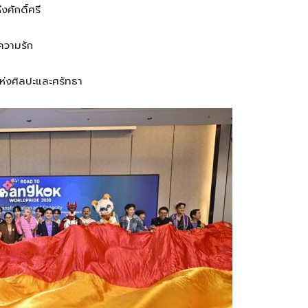
ศักดิ์ศรี
ความรัก
ห่งศิลปะและศรัทธา