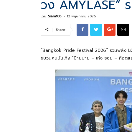
วง AMYLASE” รอ
โดย
Siam108
-
12 พฤษภาคม 2026
ที่
Share
เป็น
“Bangkok Pride Festival 2026” รวมพลัง 
ขบวนคนบันเทิง “ป๊ายปาย – เก่ง ธชย – ก๊อต
ความ
จริง