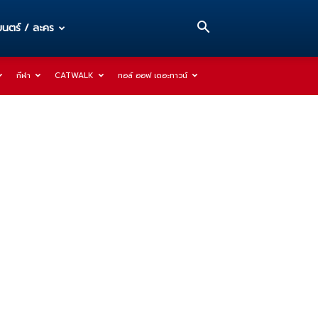
นตร์ / ละคร
กีฬา
CATWALK
ทอล์ ออฟ เดอะทาวน์