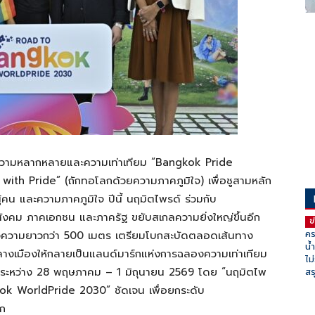
รรมความหลากหลายและความเท่าเทียม “Bangkok Pride
with Pride” (ถักทอโลกด้วยความภาคภูมิใจ) เพื่อชูสามหลัก
น และความภาคภูมิใจ ปีนี้ นฤมิตไพรด์ ร่วมกับ
คม ภาคเอกชน และภาครัฐ ขยับสเกลความยิ่งใหญ่ขึ้นอีก
ข
คร
รุ้งความยาวกว่า 500 เมตร เตรียมโบกสะบัดตลอดเส้นทาง
น้
กลางเมืองให้กลายเป็นแลนด์มาร์กแห่งการฉลองความเท่าเทียม
ไม
 ระหว่าง 28 พฤษภาคม – 1 มิถุนายน 2569 โดย “นฤมิตไพ
สร
gkok WorldPride 2030” ชัดเจน เพื่อยกระดับ
ลก