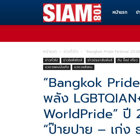
Siam108
หน้าแรก
ข่
ทุก
หน้าแรก
ข่าวทั่วไป
“Bangkok Pride Festival 2026
ข่าวทั่วไป
ข่าวไลฟ์สไตล์
ข่าวประชาสัมพันธ์
กิน ช๊อป เที่ยว
ข่าวสาร
แวดวงคนบันเทิง
แวดวงสังคม
“Bangkok Pride
ทุก
พลัง LGBTQIAN
WorldPride” ปี
เรื่อง
“ป๊ายปาย – เก่ง
ราว