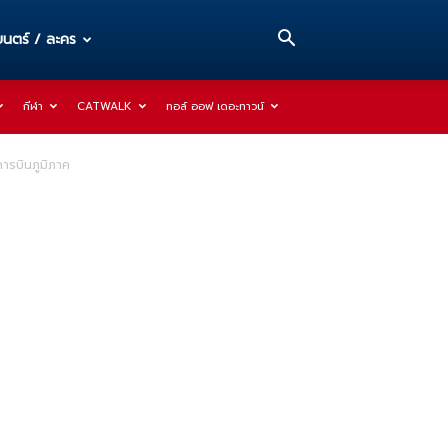
นตร์ / ละคร
กีฬา
CATWALK
ทอล์ ออฟ เดอะทาวน์
การบินภูมิภาค