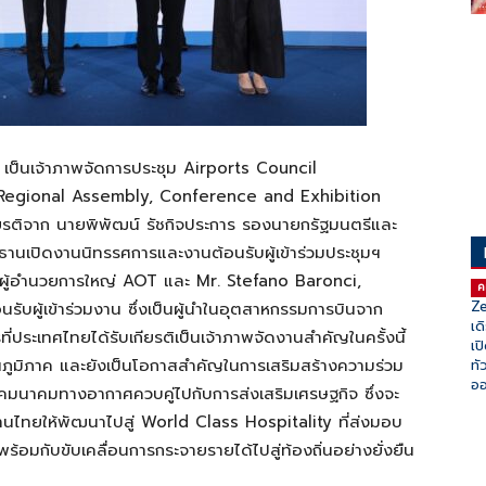
เป็นเจ้าภาพจัดการประชุม Airports Council
t Regional Assembly, Conference and Exhibition
รติจาก นายพิพัฒน์ รัชกิจประการ รองนายกรัฐมนตรีและ
ธานเปิดงานนิทรรศการและงานต้อนรับผู้เข้าร่วมประชุมฯ
รผู้อำนวยการใหญ่ AOT และ Mr. Stefano Baronci,
ค
Ze
บผู้เข้าร่วมงาน ซึ่งเป็นผู้นำในอุตสาหกรรมการบินจาก
เด
่ประเทศไทยได้รับเกียรติเป็นเจ้าภาพจัดงานสำคัญในครั้งนี้
เป
ภูมิภาค และยังเป็นโอกาสสำคัญในการเสริมสร้างความร่วม
ทั
ออ
ารคมนาคมทางอากาศควบคู่ไปกับการส่งเสริมเศรษฐกิจ ซึ่งจะ
ไทยให้พัฒนาไปสู่ World Class Hospitality ที่ส่งมอบ
ร้อมกับขับเคลื่อนการกระจายรายได้ไปสู่ท้องถิ่นอย่างยั่งยืน