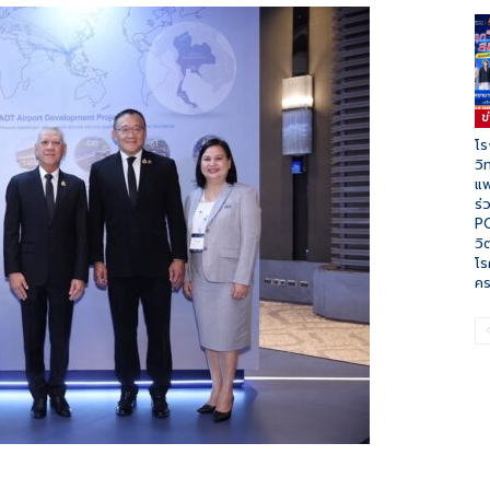
ข
โร
วิ
แพ
ร่
P
วิ
โร
ค