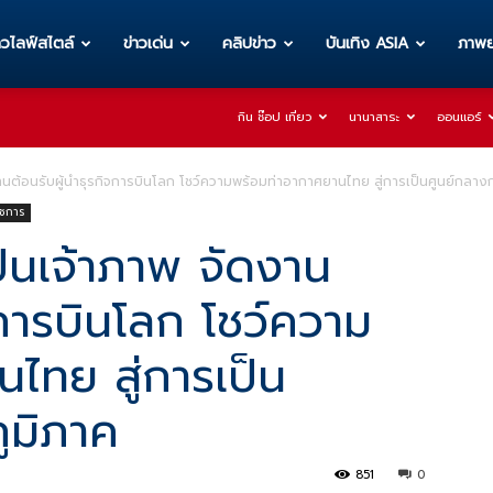
าวไลฟ์สไตล์
ข่าวเด่น
คลิปข่าว
บันเทิง ASIA
ภาพย
กิน ช๊อป เที่ยว
นานาสาระ
ออนแอร์
งานต้อนรับผู้นำธุรกิจการบินโลก โชว์ความพร้อมท่าอากาศยานไทย สู่การเป็นศูนย์กลาง
ชการ
ป็นเจ้าภาพ จัดงาน
จการบินโลก โชว์ความ
ไทย สู่การเป็น
ูมิภาค
851
0