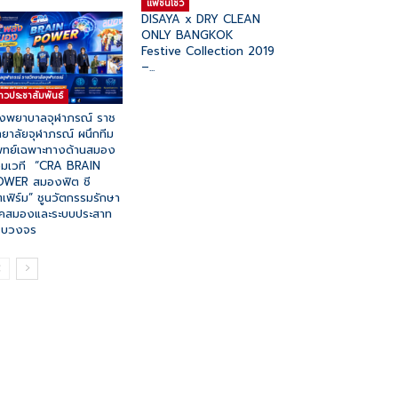
แฟชั่นโชว์
DISAYA x DRY CLEAN
ONLY BANGKOK
Festive Collection 2019
–...
่าวประชาสัมพันธ์
งพยาบาลจุฬาภรณ์ ราช
ทยาลัยจุฬาภรณ์ ผนึกทีม
ทย์เฉพาะทางด้านสมอง
วมเวที “CRA BRAIN
OWER สมองฟิต ชี
ตเฟิร์ม” ชูนวัตกรรมรักษา
คสมองและระบบประสาท
รบวงจร