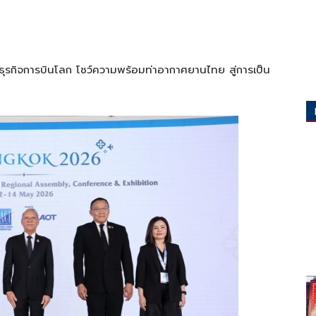
ำธุรกิจการบินโลก โชว์ความพร้อมท่าอากาศยานไทย สู่การเป็น