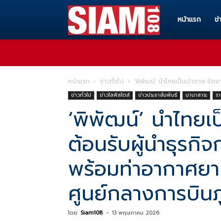
Siam108
หน้าแรก
ข่
ทุก
หน้าแรก
ข่าวทั่วไป
‘พิพัฒน์’ นำไทยเป็นเจ้าภาพ จัด
ข่าวทั่วไป
ข่าวไลฟ์สไตล์
ข่าวประชาสัมพันธ์
นานาสาระ
รา
ข่าวสาร
‘พิพัฒน์’ นำไทยเ
ต้อนรับผู้นำธุรกิ
ทุก
พร้อมท่าอากาศยาน
เรื่อง
ศูนย์กลางการบินภ
โดย
Siam108
-
13 พฤษภาคม 2026
ราว