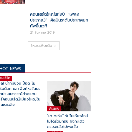
คอนเสิร์ตใหญ่แห่งปี “เพลง
ประภาส3” ศิลปินระดับประเทศยก
ทัพขึ้นเวที
21 สิงหาคม 2019
โหลดเพิ่มเติม
HOT NEWS
อนเสิร์ต
al นำทีมชวน ป๊อด โม
ิร์นด็อก และ อิ้งค์-วรันธร
ิดประสบการณ์ต่างแดน
วร์คอนเสิร์ต2เมืองใหญ่ใน
สเตรเลีย
ข่าวเด่น
“เต ตะวัน” รับไปเชียงใหม่
ไม่ได้ร่วมทริป ผจก.แต้ว
ตรวจแล้วไม่พบเชื้อ