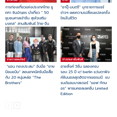
ข่าวทั่วไป
ดารา
การท่องเที่ยวแห่งประเทศไทย ชู
“อาปุ๊-มนตรี” บุกรายการแชร์
คฑา ชินบัญชร นำเที่ยว ” 50
ข่าวฯ เผยความเปลี่ยนแปลงครั้ง
ชุมชนศาลเจ้าจีน สุขใจเสริม
ใหม่ในชีวิต
มงคล” สานสัมพันธ์ ไทย-จีน
รายการออนไลน์
ข่าวประชาสัมพันธ์
“แอน ทองประสม” จับมือ “ยาย
อายลิ้งค์ วิชั่น ฉลองครบ
ป๋อมแป๋ม” สอนเทคนิครับมือสื่อ
รอบ 25 ปี ic! berlin แว่นตาฟัง
กับ 20 หนุ่มหล่อ “The
ค์ชันนอลสุดฮิตจากเยอรมนี แบ
Brothers”
รนด์แอมบาสเดอร์ “แอฟ ทักษ
อร” พาชมคอลเลคชั่น Limited
Edition