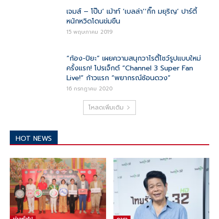
เจมส์ – โป๊บ’ เม้าท์ ‘เบลล่า’‘กิ๊ก มยุริญ’ ปาร์ตี้
หนักหวิดโดนข่มขืน
15 พฤษภาคม 2019
“ก้อง-ปิยะ” เผยความสนุกวาไรตี้โชว์รูปแบบใหม่
ครั้งแรก! โปรเจ็กต์ “Channel 3 Super Fan
Live!” ก้าวแรก “พยากรณ์ซ้อนดวง”
16 กรกฎาคม 2020
โหลดเพิ่มเติม
HOT NEWS