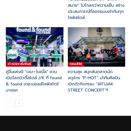
สบาย” ไปไกลกว่าความเย็น สร้าง
ประสบการณ์ที่ออกแบบเข้ากับทุก
ไลฟ์สไตล์
ข่าวประชาสัมพันธ์
คอนเสิร์ต
คู่จิ้นแห่งปี “เจษ–ไบเบิ้ล” ชวน
ความสุข สนุกล้นตลาดนัด
เปิดโลกบิวตี้สไตล์ J/K ที่ found
จตุจักร “P-HOT” นำทีมศิลปิน
& found เดอะมอลล์ไลฟ์สโตร์
เปิดตัวกิจกรรม “JATUJAK
บางแค
STREET CONCERT”!!