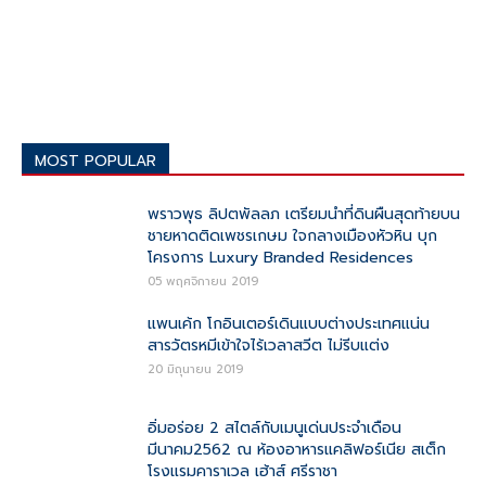
MOST POPULAR
พราวพุธ ลิปตพัลลภ เตรียมนำที่ดินผืนสุดท้ายบน
ชายหาดติดเพชรเกษม ใจกลางเมืองหัวหิน บุก
โครงการ Luxury Branded Residences
05 พฤศจิกายน 2019
แพนเค้ก โกอินเตอร์เดินแบบต่างประเทศแน่น
สารวัตรหมีเข้าใจไร้เวลาสวีต ไม่รีบแต่ง
20 มิถุนายน 2019
อิ่มอร่อย 2 สไตล์กับเมนูเด่นประจำเดือน
มีนาคม2562 ณ ห้องอาหารแคลิฟอร์เนีย สเต็ก
โรงแรมคาราเวล เฮ้าส์ ศรีราชา