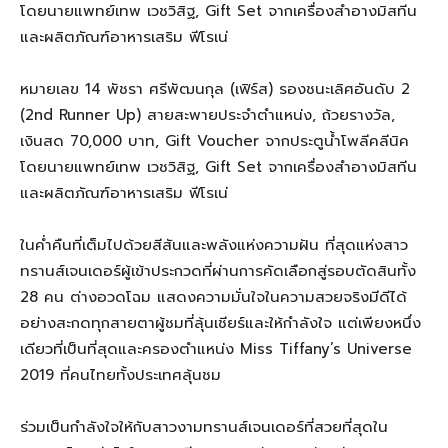
โดยนายแพทย์เทพ เวชวิสิฐ
, Gift Set
จากเครื่องสําอางมิสทีน
และผลิตภัณฑ์อาหารเสริม ฟีโรเน่
หมายเลข
14
พัชรา ศรีพัฒนกุล
(
เฟิร์ส
)
รองชนะเลิศอันดับ
2
(2nd Runner Up) สายสะพายประจําตําแหน่ง
,
ถ้วยรางวัล
,
เงินสด
70,000
บาท
, Gift Voucher
จากประตูนํ้าโพลีคลีนิค
โดยนายแพทย์เทพ เวชวิสิฐ
, Gift Set
จากเครื่องสําอางมิสทีน
และผลิตภัณฑ์อาหารเสริม ฟีโรเน่
ในค่ำคืนที่เต็มไปด้วยสีสันและพลังแห่งความฝัน ที่สุดแห่งสาว
ทรานส์เจนเดอร์ผู้เข้าประกวดที่ผ่านการคัดเลือกสู่รอบตัดสินทั้ง
28
คน ต่างอวดโฉม แสดงความมั่นใจในความสวยจริงมีดีได้
อย่างสะกดทุกสายตาผู้ชมที่ลุ้นเชียร์และให้กำลังใจ แต่เพียงหนึ่ง
เดียวที่เป็นที่สุดและครองตำแหน่ง
Miss Tiffany’s Universe
2019
ที่คนไทยทั้งประเทศลุ้นชม
ร่วมเป็นกำลังใจให้กับสาวงามทรานส์เจนเดอร์ที่สวยที่สุดใน