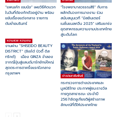
รายการทีวี
ข่าวทั่วไป
“แพนเค้ก เขมนิจ” เผยวิธีคิดบวก
“โรงพยาบาลวรรณสิริ” กับการ
ในวันที่ต้องกักตัวอยู่บ้าน พร้อม
ผลักดันวงการนางงาม ร่วม
แย้มเรื่องแต่งกลาง รายการ
สนับสนุนเวที “มิสอินเตอร์
ต้มยำอมรินทร์
เนชั่นแนลควีน 2025” เสริมแกร่ง
อุตสาหกรรมความงามประเทศไทย
สู่ระดับโลก
ความสวย ความงาม
งานผ่าน “SHISEIDO BEAUTY
DISTRICT” (ชิเซโด้ บิวตี้ ดิส
ทริกต์) เมือง GINZA จำลอง
จากญี่ปุ่นสู่แลนด์มาร์กยักษ์ใหญ่
สุดตระการตาครั้งแรกใจกลาง
กรุงเทพฯ
ข่าวประชาสัมพันธ์
กระทรวงการต่างประเทศและ
มูลนิธิไทย ประกาศผู้ชนะรางวัล
การทูตสาธารณะ ประจำปี
2567เชิดชูเกียรติผู้สร้างภาพ
ลักษณ์ที่ดีให้ประเทศไทย