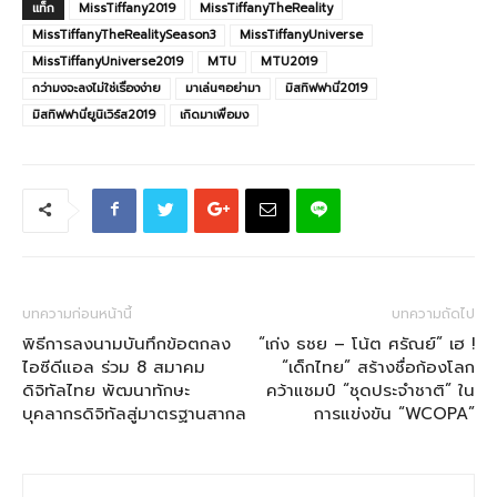
แท็ก
MissTiffany2019
MissTiffanyTheReality
MissTiffanyTheRealitySeason3
MissTiffanyUniverse
MissTiffanyUniverse2019
MTU
MTU2019
กว่ามงจะลงไม่ใช่เรื่องง่าย
มาเล่นๆอย่ามา
มิสทิฟฟานี่2019
มิสทิฟฟานี่ยูนิเวิร์ส2019
เกิดมาเพื่อมง
บทความก่อนหน้านี้
บทความถัดไป
พิธีการลงนามบันทึกข้อตกลง
“เก่ง ธชย – โน้ต ศรัณย์” เฮ !
ไอซีดีแอล ร่วม 8 สมาคม
“เด็กไทย” สร้างชื่อก้องโลก
ดิจิทัลไทย พัฒนาทักษะ
คว้าแชมป์ “ชุดประจำชาติ” ใน
บุคลากรดิจิทัลสู่มาตรฐานสากล
การแข่งขัน “WCOPA”