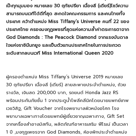
เป๊ะทุกมุมมอง หมายเลข
30
ฤทัยปรียา เนื่องลี
(
เดียร์
)
โชว์ความ
สามารถบนเวทีได้ดีที่สุด สะกดใจคณะกรรมการ และคนไทยทั้ง
ประเทศ คว้าตำแหน่ง
Miss Tiffany’s Universe
คนที่
22
ของ
ประเทศไทย ครองมงกุฏเพชรที่สุดแห่งความล้ำค่าตระการตาจาก
God Diamonds : The Peacock Diamond
จากแรงบันดาล
ใจแห่งราชินีนกยูง และเป็นตัวแทนประเทศไทยในการประกวด
ระดับสากลบนเวที
Miss International Queen 2020
ผู้ครองตําแหน่ง
Miss Tiffany’s Universe 2019
หมายเลข
30
ฤทัยปรียา เนื่องลี
(
เดียร์
)
สายสะพายประจําตําแหน่ง
,
ถ้วย
รางวัล
,
เงินสด
200,000
บาท
,
รถยนต์
Honda Jazz RS
พร้อมประกันภัยชั้น
1
จากประตูนํ้าโพลีคลีนิคโดยนายแพทย์เทพ
เวชวิสิฐ
, Gift Voucher
จากโรงพยาบาลผิวหนังอโศก โรง
พยาบาลเฉพาะทางโดยแพทย์ผู้เชี่ยวชาญเฉพาะทาง
, Gift Set
จากเครื่องสําอางมิสทีน
,
ผลิตภัณฑ์อาหารเสริม ฟีโรเน่ เป็นเวลา
1
ปี
,
มงกุฏเพชรจาก
God Diamonds,
ห้องพักประจําตําแหน่ง