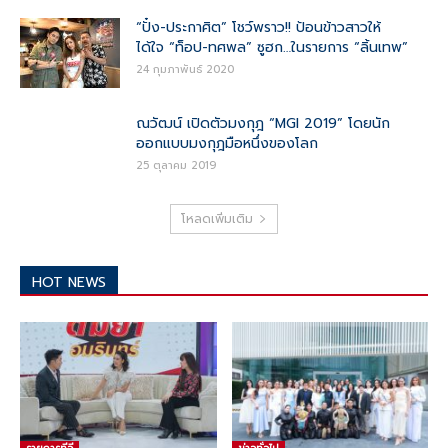
“ปั๋ง-ประกาศิต” โชว์พราว!! ป้อนข้าวสาวให้
ได้ใจ “ท็อป-ทศพล” ซูฮก…ในรายการ “ลิ้นเทพ”
24 กุมภาพันธ์ 2020
ณวัฒน์ เปิดตัวมงกุฎ “MGI 2019” โดยนัก
ออกแบบมงกุฎมือหนึ่งของโลก
25 ตุลาคม 2019
โหลดเพิ่มเติม
HOT NEWS