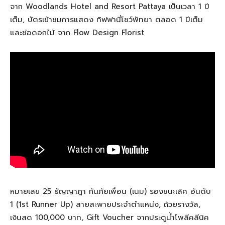
จาก
Woodlands Hotel and Resort Pattaya
เป็นเวลา
1
ปี
เต็ม
,
บัตรเข้าชมการแสดง ทิฟฟานี่โชว์พัทยา ตลอด
1
ปีเต็ม
และช่อดอกไม้ จาก
Flow Design Florist
หมายเลข
25
ธัญญาฎา
กันภัยเพื่อน (เนม)
รองชนะเลิศ
อันดับ
1 (1st Runner Up) สายสะพายประจําตําแหน่ง
,
ถ้วยรางวัล
,
เงินสด
100,000
บาท
, Gift Voucher
จากประตูนํ้าโพลีคลีนิค