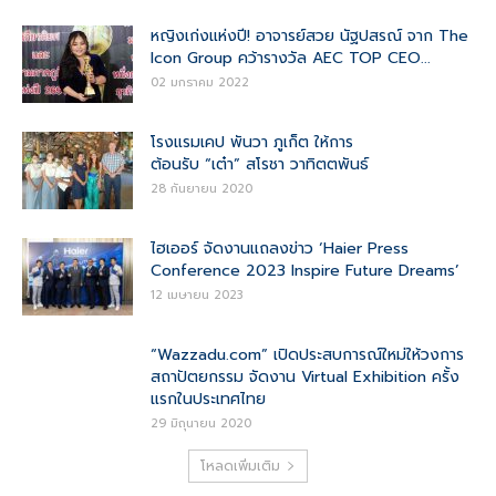
หญิงเก่งแห่งปี! อาจารย์สวย นัฐปสรณ์ จาก The
Icon Group คว้ารางวัล AEC TOP CEO...
02 มกราคม 2022
โรงแรมเคป พันวา ภูเก็ต ให้การ
ต้อนรับ “เต๋า” สโรชา วาทิตตพันธ์
28 กันยายน 2020
ไฮเออร์ จัดงานแถลงข่าว ‘Haier Press
Conference 2023 Inspire Future Dreams’
12 เมษายน 2023
“Wazzadu.com” เปิดประสบการณ์ใหม่ให้วงการ
สถาปัตยกรรม จัดงาน Virtual Exhibition ครั้ง
แรกในประเทศไทย
29 มิถุนายน 2020
โหลดเพิ่มเติม