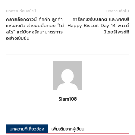
บทความก่อนหน้านี้
บทความถัดไป
คลายล็อกดาวน์ คึกคัก ลูกค้า
การ์ลิกเฮิร์บบิสกิต และพิเศษ!!
แห่จองคิว ช่างผมมือทอง “โน่
Happy Biscuit Day 14 พ.ค.นี้
สโร” แต่ยังคงรักษามาตรการ
มีเซอร์ไพรซ์!!!
อย่างเข้มข้น
Siam108
บทความที่เกี่ยวข้อง
เพิ่มเติมจากผู้เขียน