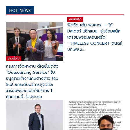
HOT NEWS
คอนเสิร์ต
ฟิตจัด เต้ย พงศกร – โก้
มิสเตอร์ แซ็กแมน ซุ่มซ้อมหนัก
เตรียมพร้อมคอนเสิร์ต
“TIMELESS CONCERT ดนตรี
บทเพลง...
ข่าวทั่วไป
กรมการจัดหางาน ดีเดย์เปิดตัว
“Outsourcing Service” ใบ
อนุญาตทำงานคนต่างด้าว โฉม
ใหม่! ยกระดับบริการสู่ดิจิทัล
เตรียมพร้อมเปิดให้บริการ 1
กันยายนนี้ ทั่วประเทศ