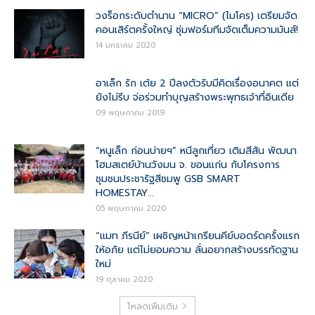
วงร็อกระดับตำนาน “MICRO” (ไมโคร) เตรียมจัด
คอนเสิร์ตครั้งใหญ่ ซุ่มฟอร์มทีมจัดเต็มความมันส์!
14 มกราคม 2020
อาเล็ก รัก เต้ย 2 ปีลงตัวรับมีคิดเรื่องอนาคต แต่
ยังไม่รีบ จ่อร่วมทำบุญสร้างพระพุทธเจ้าที่อินเดีย
09 พฤษภาคม 2019
“หนูเล็ก ก่อนบ่ายฯ” หนีลูกเที่ยว เติมสีสัน พัฒนา
โฮมสเตย์บ้านวังมน จ. ขอนแก่น กับโครงการ
ชุมชนประชารัฐสีชมพู GSB SMART
HOMESTAY...
05 พฤษภาคม 2020
“แมท ภีรนีย์” เผชิญหน้าเกรียนคีย์บอดร์ดครั้งแรก
ให้อภัย แต่ไม่ยอมความ ลั่นอยากสร้างบรรทัดฐาน
ใหม่
19 ตุลาคม 2020
โหลดเพิ่มเติม