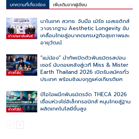
บทความที่เกี่ยวข้อง
เพิ่มเติมจากผู้เขียน
นาโนเทค สวทช. จับมือ เมิร์ซ เอสเธติกส์
วางรากฐาน Aesthetic Longevity ขับ
เคลื่อนไทยสู่อนาคตเศรษฐกิจสุขภาพและ
ข่าวประชาสัมพันธ์
อายุวัฒน์
“แม่น้อง” นำทัพเปิดตัวพันธมิตรสปอน
เซอร์ นับถอยหลังสู่เวที Miss & Mister
Earth Thailand 2026 เปิดรับสมัครทั่ว
ข่าวทั่วไป
ประเทศ พร้อมชิงมงกุฎแห่งเกียรติยศ
บีโอไอผนึกพันธมิตรจัด THECA 2026
เชื่อมห่วงโซ่อิเล็กทรอนิกส์ หนุนไทยสู่ฐาน
ผลิตเทคโนโลยีขั้นสูง
ข่าวทั่วไป