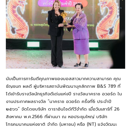
นับเป็นการการันตีคุณภาพของบอสสาวมากความสามารถ คุณ
ธัญชนก ผลดี ผู้บริหารสถาบันพัฒนาบุคลิกภาพ B&S 789 ที่
ได้เข้ารับรางวัลนักธุรกิจดีเด่นแห่งปี รางวัลนาคราช อวอร์ด ใน
งานประกาศผลรางวัล “นาคราช อวอร์ด ครั้งที่6 ประจำปี
๒๕๖๖” จัดโดยบริษัท ดาราอินไซด์ทีวีจำกัด เมื่อวันเสาร์ที่ 26
สิงหาคม พ.ศ.2566 ที่ผ่านมา ณ หอประชุมใหญ่ บริษัท
โทรคมนาคมแห่งชาติ จำกัด (มหาชน) หรือ (NT) แจ้งวัฒนะ