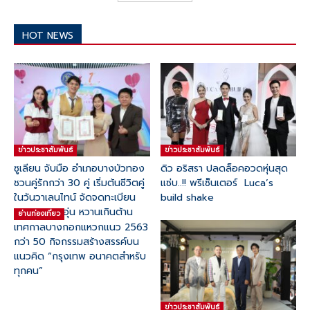
HOT NEWS
ข่าวประชาสัมพันธ์
ข่าวประชาสัมพันธ์
ซูเลียน จับมือ อำเภอบางบัวทอง
ดิว อริสรา ปลดล็อคอวดหุ่นสุด
ชวนคู่รักกว่า 30 คู่ เริ่มต้นชีวิตคู่
แซ่บ..!! พรีเซ็นเตอร์ Luca’s
ในวันวาเลนไทน์ จัดจดทะเบียน
build shake
สมรสสุดอบอุ่น หวานเกินต้าน
ย่านท่องเที่ยว
เทศกาลบางกอกแหวกแนว 2563
กว่า 50 กิจกรรมสร้างสรรค์บน
แนวคิด “กรุงเทพ อนาคตสำหรับ
ทุกคน”
ข่าวประชาสัมพันธ์