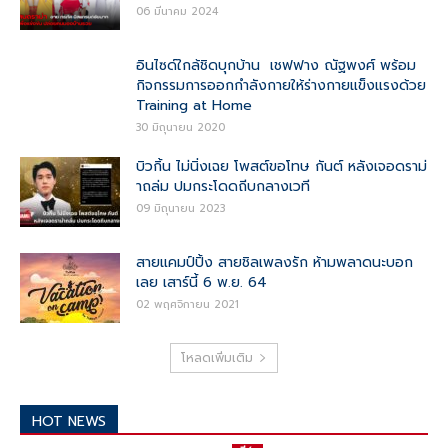
06 มีนาคม 2024
อินไซด์ใกล้ชิดบุกบ้าน เชฟฟาง ณัฐพงศ์ พร้อม
กิจกรรมการออกกำลังกายให้ร่างกายแข็งแรงด้วย
Training at Home
30 มิถุนายน 2020
บิวกิ้น ไม่นิ่งเฉย โพสต์ขอโทษ กันต์ หลังเจอดราม่
าถล่ม ปมกระโดดถีบกลางเวที
09 มิถุนายน 2023
สายแคมป์ปิ้ง สายชิลเพลงรัก ห้ามพลาดนะบอก
เลย เสาร์นี้ 6 พ.ย. 64
02 พฤศจิกายน 2021
โหลดเพิ่มเติม
HOT NEWS