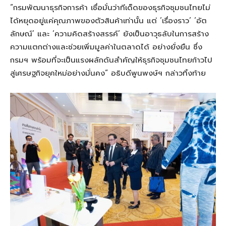
“กรมพัฒนาธุรกิจการค้า เชื่อมั่นว่าทีเด็ดของธุรกิจชุมชนไทยไม่
ได้หยุดอยู่แค่คุณภาพของตัวสินค้าเท่านั้น แต่ ‘เรื่องราว’ ‘อัต
ลักษณ์’ และ ‘ความคิดสร้างสรรค์’ ยังเป็นอาวุธลับในการสร้าง
ความแตกต่างและช่วยเพิ่มมูลค่าในตลาดได้ อย่างยั่งยืน ซึ่ง
กรมฯ พร้อมที่จะเป็นแรงผลักดันสําคัญให้ธุรกิจชุมชนไทยก้าวไป
สู่เศรษฐกิจยุคใหม่อย่างมั่นคง” อธิบดีพูนพงษ์ฯ กล่าวทิ้งท้าย