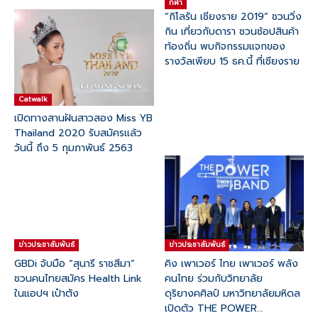
กีฬา
“กิโลรัน เชียงราย 2019” ชวนวิ่ง
กิน เที่ยวกับดารา ชวนช้อปสินค้า
ท้องถิ่น พบกิจกรรมแจกของ
รางวัลเพียบ 15 ธค.นี้ ที่เชียงราย
Catwalk
เปิดทางสานฝันสาวสอง Miss YB
Thailand 2020 รับสมัครแล้ว
วันนี้ ถึง 5 กุมภาพันธ์ 2563
ข่าวประชาสัมพันธ์
ข่าวประชาสัมพันธ์
GBDi จับมือ “สุนารี ราชสีมา”
คิง เพาเวอร์ ไทย เพาเวอร์ พลัง
ชวนคนไทยสมัคร Health Link
คนไทย ร่วมกับวิทยาลัย
ในแอปฯ เป๋าตัง
ดุริยางคศิลป์ มหาวิทยาลัยมหิดล
เปิดตัว THE POWER...