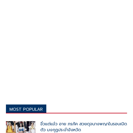
MOST POPULAR
จิ๋วแต่แจ๋ว อาย ภรภัค สวยดุจนางพญาในรอบเปิด
ตัว มงกุฏประจำจังหวัด