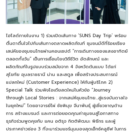
ไฮไลต์ภายในงาน 1) ร่วมเปิดเส้นทาง ‘SUNS Day Trip’ พร้อม
ตื่นตาตื่นใจไปกับเส้นทางตลาดผลิตภัณฑ์ ชุมชนมีดีที่ร้อยเรียง
เสน่ห์ของชุมชนไทยผ่านคอนเซปต์ “การเดินทางของแสงอาทิตย์
ตลอดทั้งวัน” เป็นการเชื่อมโยงวิถีชีวิต อัตลักษณ์ และ
ผลิตภัณฑ์ในรูปแบบร่วมสมัยจาก 4 จังหวัดต้นแบบ ได้แก่
สุโขทัย อุบลราชธานี น่าน และสตูล เพื่อสร้างประสบการณ์
แปลกใหม่ (Customer Experience) ให้กับผู้บริโภค 2)
Special Talk ร่วมฟังไอเดียสดใหม่ในหัวข้อ “Journey
through Local Stories : จากเสน่ห์ชุมชนไทย…สู่แรงบันดาลใจ
ในยุคใหม่” โดยอาจารย์ไผ่ ชัชพิมุข จีนาพันธุ์ ผู้เชี่ยวชาญด้าน
การ สร้างแบรนด์ และการต่อยอดคุณค่าชุมชนสู่โอกาสทาง
ธุรกิจร่วมพูดคุยกับ แคน อติรุจ กิตติพัฒนะ พิธีกร และผู้
ประกาศข่าวช่อง 3 ที่จะมาร่วมแชร์มุมมองสุดเอ็กซ์คลูซีฟ ในการ