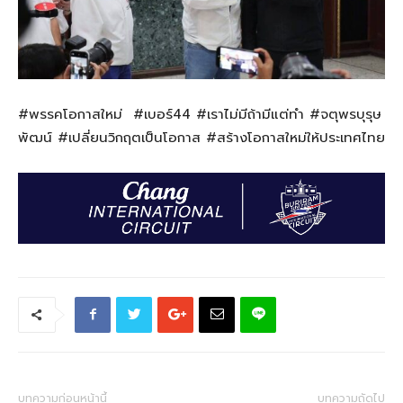
#พรรคโอกาสใหม่ #เบอร์44 #เราไม่มีถ้ามีแต่ทำ #จตุพรบุรุษ
พัฒน์ #เปลี่ยนวิกฤตเป็นโอกาส #สร้างโอกาสใหม่ให้ประเทศไทย
บทความก่อนหน้านี้
บทความถัดไป