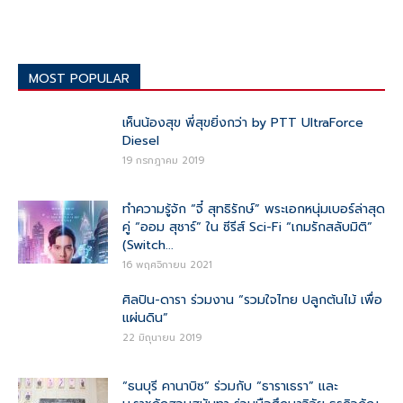
MOST POPULAR
เห็นน้องสุข พี่สุขยิ่งกว่า by PTT UltraForce
Diesel
19 กรกฎาคม 2019
ทำความรู้จัก “จี๋ สุทธิรักษ์” พระเอกหนุ่มเบอร์ล่าสุด
คู่ “ออม สุชาร์” ใน ซีรีส์ Sci-Fi “เกมรักสลับมิติ”
(Switch...
16 พฤศจิกายน 2021
ศิลปิน-ดารา ร่วมงาน “รวมใจไทย ปลูกต้นไม้ เพื่อ
แผ่นดิน”
22 มิถุนายน 2019
“ธนบุรี คานาบิซ” ร่วมกับ “ธาราเธรา” และ