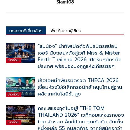
Siam108
บทความที่เกี่ยวข้อง
เพิ่มเติมจากผู้เขียน
“แม่น้อง” นำทัพเปิดตัวพันธมิตรสปอน
เซอร์ นับถอยหลังสู่เวที Miss & Mister
Earth Thailand 2026 เปิดรับสมัครทั่ว
ข่าวทั่วไป
ประเทศ พร้อมชิงมงกุฎแห่งเกียรติยศ
บีโอไอผนึกพันธมิตรจัด THECA 2026
เชื่อมห่วงโซ่อิเล็กทรอนิกส์ หนุนไทยสู่ฐาน
ผลิตเทคโนโลยีขั้นสูง
ข่าวทั่วไป
กระแสแรงฉุดไม่อยู่! “THE TOM
THAILAND 2026” เวทีทอมแห่งแรกของ
ไทย จัดรอบ Audition สุดเข้มข้น คัดเต็ง
ข่าวทั่วไป
หนึ่งเหลือ 55 คนสุดท้าย จากผู้สมัครกว่า