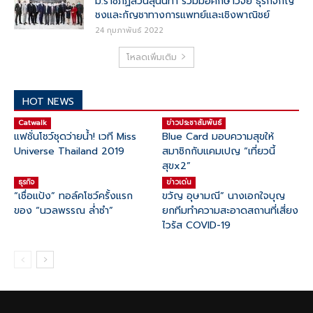
ม.ราชภัฏสวนสุนันทา ร่วมมือศึกษาวิจัย ธุรกิจกัญ
ชงและกัญชาทางการแพทย์และเชิงพาณิชย์
24 กุมภาพันธ์ 2022
โหลดเพิ่มเติม
HOT NEWS
Catwalk
ข่าวประชาสัมพันธ์
แฟชั่นโชว์ชุดว่ายน้ำ! เวที Miss
Blue Card มอบความสุขให้
Universe Thailand 2019
สมาชิกกับแคมเปญ “เที่ยวนี้
สุขx2”
ธุรกิจ
ข่าวเด่น
“เชื่อแป้ง” ทอล์คโชว์ครั้งแรก
ขวัญ อุษามณี” นางเอกใจบุญ
ของ “นวลพรรณ ล่ำซำ”
ยกทีมทำความสะอาดสถานที่เสี่ยง
ไวรัส COVID-19