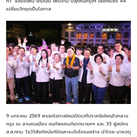
ทำ” แช่แข็งหนี้ เติมเงิน เพิ่มงาน ปลุกคนกรุงฯ เลือกเบอร์ 44
เปลี่ยนวิกฤตเป็นโอกาส
9 มกราคม 2569 พรรคโอกาสใหม่เปิดเวทีปราศรัยใหญ่ใจกลาง
กรุง ณ ลานคนเมือง ขนทัพแคนดิเดตนายกฯ และ 33 ผู้สมัคร
ส.ส.กทม. โชว์วิสัยทัศน์แก้ปัญหาระดับโครงสร้าง นำโดย นายจตุ