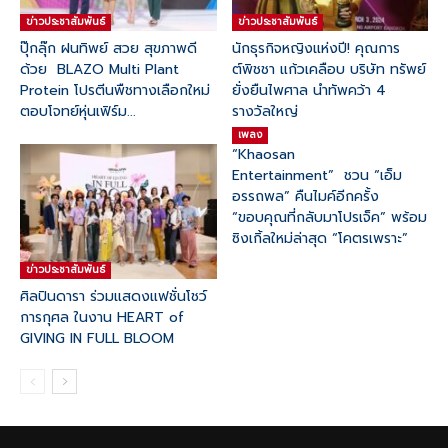
ข่าวประชาสัมพันธ์
ข่าวประชาสัมพันธ์
ปุ๊กลุ๊ก ฝนทิพย์ สวย สุขภาพดี
นักธุรกิจหญิงแห่งปี! คุณการ
ด้วย BLAZO Multi Plant
ต์พิชชา แก้วเคลือบ บริษัท ทรัพย์
Protein โปรตีนพืชทางเลือกใหม่
ยั่งยืนไพศาล นำทัพคว้า 4
ตอบโจทย์หุ่นเฟิร์ม...
รางวัลใหญ่
เพลง
“Khaosan
Entertainment” ชวน “เอ็ม
อรรถพล” คืนไมค์อีกครั้ง
“ขอบคุณที่กลับมาโปรเจ็ค” พร้อม
ซิงเกิ้ลใหม่ล่าสุด “โคตรเพราะ”
ข่าวประชาสัมพันธ์
ศิลปินดารา ร่วมแสดงแฟชั่นโชว์
การกุศล ในงาน HEART of
GIVING IN FULL BLOOM