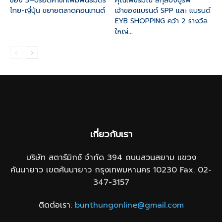
ช่อง 3–บรอดคาซท์เพิ่มพันธมิตร
คุณเพชรมณี สกุลบึงบูรพ์
ไทย-ญี่ปุ่น ขยายตลาดคอนเทนต์
เจ้าของแบรนด์ SPP และ แบรนด์
EYB SHOPPING คว้า 2 รางวัล
ใหญ่...
เกี่ยวกับเรา
บริษัท สตาร์มิกซ์ จำกัด 394 ถนนสวนสยาม แขวง
คันนายาว เขตคันนายาว กรุงเทพมหานคร 10230 Fax. 02-
347-3157
ติดต่อเรา:
bunthungonline@gmail.com