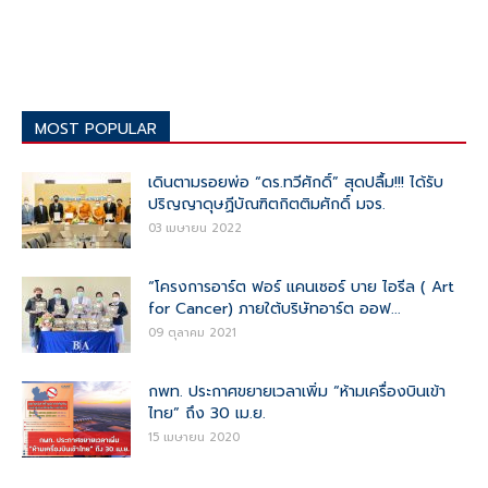
MOST POPULAR
เดินตามรอยพ่อ “ดร.ทวีศักดิ์” สุดปลื้ม!!! ได้รับ
ปริญญาดุษฏีบัณฑิตกิตติมศักดิ์ มจร.
03 เมษายน 2022
“โครงการอาร์ต ฟอร์ แคนเซอร์ บาย ไอรีล ( Art
for Cancer) ภายใต้บริษัทอาร์ต ออฟ...
09 ตุลาคม 2021
กพท. ประกาศขยายเวลาเพิ่ม “ห้ามเครื่องบินเข้า
ไทย” ถึง 30 เม.ย.
15 เมษายน 2020