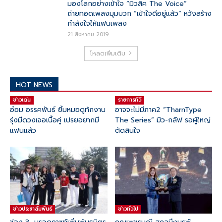
มองโลกอย่างเข้าใจ “มิวสิค The Voice”
ถ่ายทอดเพลงมุมบวก “เข้าใจดีอยู่แล้ว” หวังสร้าง
กำลังใจให้แฟนเพลง
21 สิงหาคม 2019
โหลดเพิ่มเติม
HOT NEWS
ข่าวเด่น
รายการทีวี
อ๋อม อรรคพันธ์ ยิ้มหมอดูทักงาน
อาจจะไม่มีภาค2 “TharnType
รุ่งมีดวงเจอเนื้อคู่ เปรยอยากมี
The Series” มิว-กลัฟ รอผู้ใหญ่
แฟนแล้ว
ตัดสินใจ
ข่าวประชาสัมพันธ์
ข่าวทั่วไป