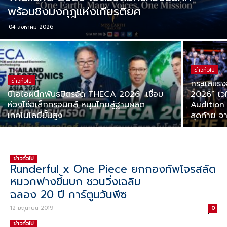
พร้อมชิงมงกุฎแห่งเกียรติยศ
04 สิงหาคม 2026
ข่าวทั่วไป
ข่าวทั่วไป
กระแสแรง
บีโอไอผนึกพันธมิตรจัด THECA 2026 เชื่อม
2026” เว
ห่วงโซ่อิเล็กทรอนิกส์ หนุนไทยสู่ฐานผลิต
Audition ส
เทคโนโลยีขั้นสูง
สุดท้าย จ
ข่าวทั่วไป
Runderful x One Piece ยกกองทัพโจรสลัด
หมวกฟางขึ้นบก ชวนวิ่งเฉลิม
ฉลอง 20 ปี การ์ตูนวันพีซ
12 มิถุนายน 2019
0
ข่าวทั่วไป