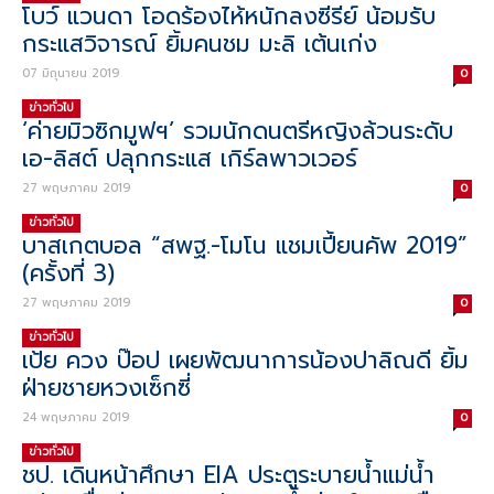
โบว์ แวนดา โอดร้องไห้หนักลงซีรีย์ น้อมรับ
กระแสวิจารณ์ ยิ้มคนชม มะลิ เต้นเก่ง
07 มิถุนายน 2019
0
ข่าวทั่วไป
‘ค่ายมิวซิกมูฟฯ’ รวมนักดนตรีหญิงล้วนระดับ
เอ-ลิสต์ ปลุกกระแส เกิร์ลพาวเวอร์
27 พฤษภาคม 2019
0
ข่าวทั่วไป
บาสเกตบอล “สพฐ.-โมโน แชมเปี้ยนคัพ 2019”
(ครั้งที่ 3)
27 พฤษภาคม 2019
0
ข่าวทั่วไป
เป้ย ควง ป๊อป เผยพัฒนาการน้องปาลิณดี ยิ้ม
ฝ่ายชายหวงเซ็กซี่
24 พฤษภาคม 2019
0
ข่าวทั่วไป
ชป. เดินหน้าศึกษา EIA ประตูระบายน้ำแม่น้ำ