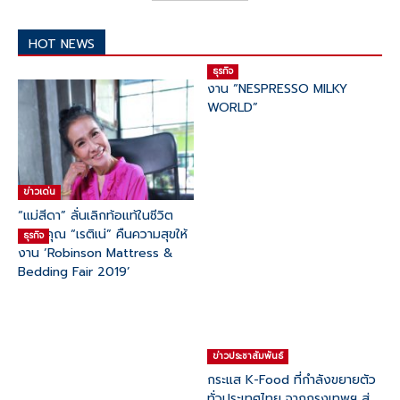
HOT NEWS
ธุรกิจ
งาน “NESPRESSO MILKY
WORLD”
ข่าวเด่น
“แม่สีดา” ลั่นเลิกท้อแท้ในชีวิต
ขอบคุณ “เรติเน่” คืนความสุขให้
ธุรกิจ
งาน ‘Robinson Mattress &
Bedding Fair 2019’
ข่าวประชาสัมพันธ์
กระแส K-Food ที่กำลังขยายตัว
ทั่วประเทศไทย จากกรุงเทพฯ สู่