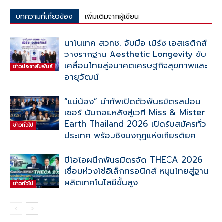
บทความที่เกี่ยวข้อง
เพิ่มเติมจากผู้เขียน
นาโนเทค สวทช. จับมือ เมิร์ซ เอสเธติกส์
วางรากฐาน Aesthetic Longevity ขับ
เคลื่อนไทยสู่อนาคตเศรษฐกิจสุขภาพและ
ข่าวประชาสัมพันธ์
อายุวัฒน์
“แม่น้อง” นำทัพเปิดตัวพันธมิตรสปอน
เซอร์ นับถอยหลังสู่เวที Miss & Mister
Earth Thailand 2026 เปิดรับสมัครทั่ว
ข่าวทั่วไป
ประเทศ พร้อมชิงมงกุฎแห่งเกียรติยศ
บีโอไอผนึกพันธมิตรจัด THECA 2026
เชื่อมห่วงโซ่อิเล็กทรอนิกส์ หนุนไทยสู่ฐาน
ผลิตเทคโนโลยีขั้นสูง
ข่าวทั่วไป