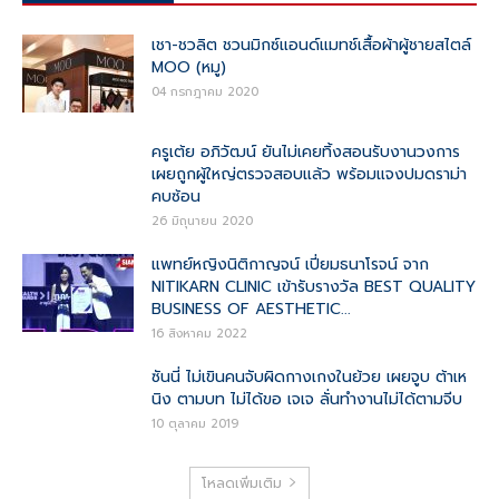
เชา-ชวลิต ชวนมิกซ์แอนด์แมทช์เสื้อผ้าผู้ชายสไตล์
MOO (หมู)
04 กรกฎาคม 2020
ครูเต้ย อภิวัฒน์ ยันไม่เคยทิ้งสอนรับงานวงการ
เผยถูกผู้ใหญ่ตรวจสอบแล้ว พร้อมแจงปมดราม่า
คบซ้อน
26 มิถุนายน 2020
แพทย์หญิงนิติกาญจน์ เปี่ยมธนาโรจน์ จาก
NITIKARN CLINIC เข้ารับรางวัล BEST QUALITY
BUSINESS OF AESTHETIC...
16 สิงหาคม 2022
ซันนี่ ไม่เขินคนจับผิดกางเกงในย้วย เผยจูบ ต้าเห
นิง ตามบท ไม่ได้ขอ เจเจ ลั่นทำงานไม่ได้ตามจีบ
10 ตุลาคม 2019
โหลดเพิ่มเติม