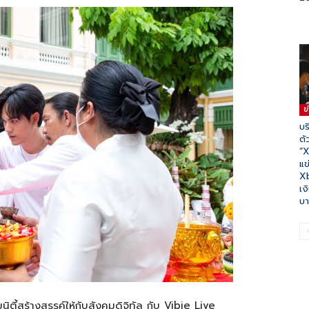
ข
บร
ตั
“X
แข
X
เง
บาท
ิตี้สร้างสรรค์ให้กับสังคมดิจิทัล กับ Vibie Live