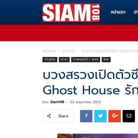
Siam108
หน้าแรก
ข่
ทุก
หน้าแรก
ข่าวเด่น
บวงสรวงเปิดตัวซีรีส์ “Ghost Host
ข่าวเด่น
ดารา
ภาพยนตร์ / ละคร
ไทย
ข่าวสาร
บวงสรวงเปิดตัวซี
Ghost House รัก เ
ทุก
โดย
Siam108
-
22 พฤษภาคม 2022
เรื่อง
Share
ราว