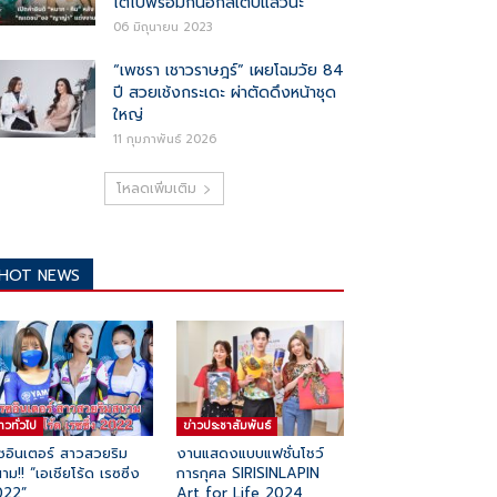
โตไปพร้อมกันอีกสเต็ปแล้วนะ
06 มิถุนายน 2023
“เพชรา เชาวราษฎร์” เผยโฉมวัย 84
ปี สวยเช้งกระเดะ ผ่าตัดดึงหน้าชุด
ใหญ่
11 กุมภาพันธ์ 2026
โหลดเพิ่มเติม
HOT NEWS
่าวทั่วไป
ข่าวประชาสัมพันธ์
ซอินเตอร์ สาวสวยริม
งานแสดงแบบแฟชั่นโชว์
าม!! “เอเชียโร้ด เรซซิ่ง
การกุศล SIRISINLAPIN
022”
Art for Life 2024