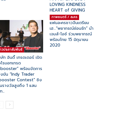
LOVING KINDNESS
HEART of GIVING
ภาพยนตร์ / ละคร
แฟนละครชาวจีนเตรียม
เฮ…“พยากรณ์ซ่อนรัก” นำ
เจมส์-ไอซ์ ร่วมพยากรณ์
พร้อมไทย 15 มิถุนายน
2020
่าวประชาสัมพันธ์
ิษัท อินดี้ เทรดเดอร์ เปิด
วโรบอทเทรด
booster” พร้อมจัดการ
่งขัน “Indy Trader
booster Contest” ชิง
ินรางวัลสูงถึง 1 แสน
...