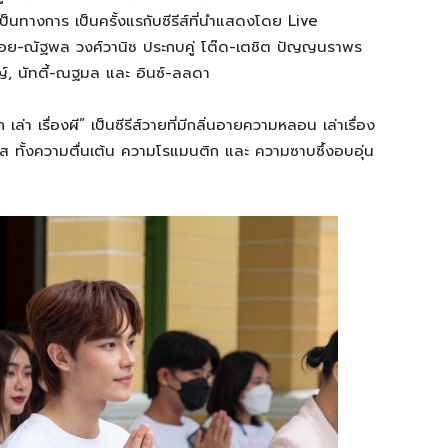
็นทางการ เป็นครั้งแรกับซีรีส์ที่นำแสดงโดย Live
 บอย-ณัฐพล วงศ์วานิช ประกบคู่ โต๊ด-เตชิต ปัญญนราพร
ิชญ์, นัทตี้-ณฐมล และ อินซ์-ลลดา
่า เรื่องผี” เป็นซีรีส์วายที่มีกลิ่นอายความหลอน เล่าเรื่อง
ทั้งความตื่นเต้น ความโรแมนติก และ ความซาบซึ้งอบอุ่น