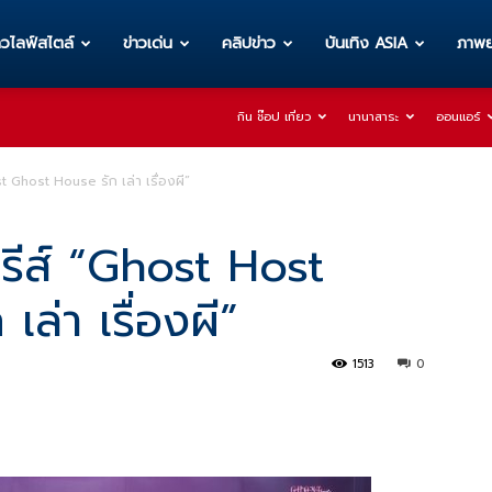
าวไลฟ์สไตล์
ข่าวเด่น
คลิปข่าว
บันเทิง ASIA
ภาพย
กิน ช๊อป เที่ยว
นานาสาระ
ออนแอร์
 Ghost House รัก เล่า เรื่องผี”
รีส์ “Ghost Host
ล่า เรื่องผี”
1513
0