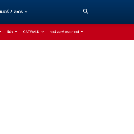
นตร์ / ละคร
กีฬา
CATWALK
ทอล์ ออฟ เดอะทาวน์