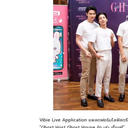
ที่
เป็น
ความ
จริง
Vibie Live Application แพลตฟอร์มไลฟ์สตรีมม
“Ghost Host Ghost House รัก เล่า เรื่องผี”