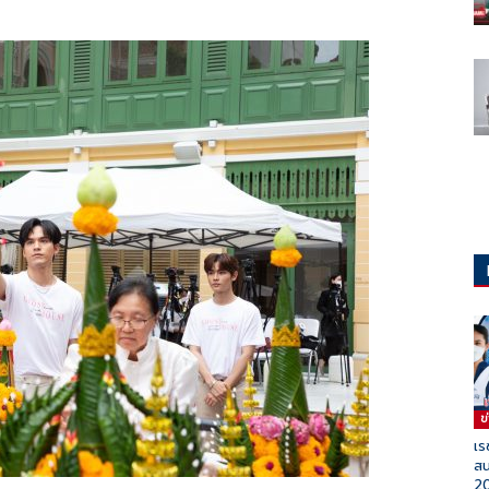
ข
เร
สน
2