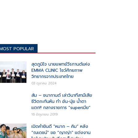
MOST POPULAR
สุดภูมิใจ นายแพทย์วีรกานต์แห่ง
EMMA CLINIC โชว์ศักยภาพ
วิทยากรจากประเทศไทย
03 ตุลาคม 2024
ส้ม – ชนากานต์ เล่าวินาทีสามีเสีย
ชีวิตกะทันหัน ทำ อ้น-นุ้ย น้ำตา
แตก!! กลางรายการ “superเมีย”
16 มิถุนายน 2019
เปิดคำยินดี “หมาก – คิม” หลัง
“ณเดชน์” ขอ “ญาญ่า” แต่งงาน