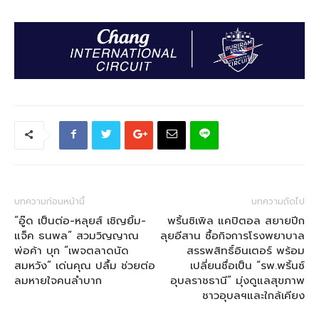
บทความก่อนหน้านี้
บทความถัดไป
“อู๊ด เป็นต่อ-หลุยส์ เชิญยิ้ม-
พริ้นซิเพิล แคปิตอล สยายปีก
แจ็ค ธนพล” สวมวิญญาณ
ลุยอีสาน ซื้อกิจการโรงพยาบาล
พ่อค้า บุก “เพจตลาดนัด
สรรพสิทธิ์อินเตอร์ พร้อม
สมหวัง” เด่นคุณ ปลื้ม ช่วยต่อ
เปลี่ยนชื่อเป็น “รพ.พริ้นซ์
ลมหายใจคนลำบาก
อุบลราชธานี” มุ่งดูแลสุขภาพ
ชาวอุบลฯและใกล้เคียง