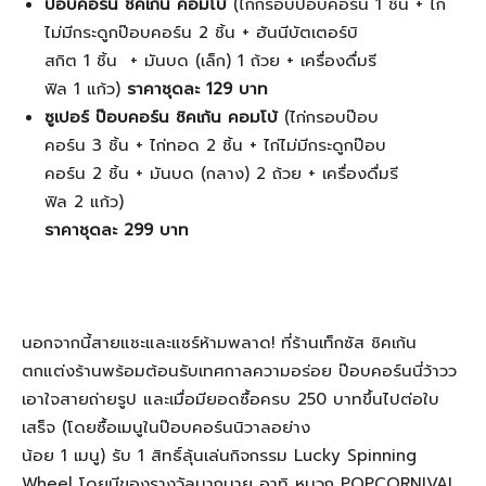
ป๊อบคอร์น ชิคเก้น คอมโบ้
(ไก่กรอบป๊อบคอร์น 1 ชิ้น + ไก่
ไม่มีกระดูกป๊อบคอร์น 2 ชิ้น + ฮันนีบัตเตอร์บิ
สกิต 1 ชิ้น + มันบด (เล็ก) 1 ถ้วย + เครื่องดื่มรี
ฟิล 1 แก้ว)
ราคาชุดละ
129 บาท
ซูเปอร์ ป๊อบคอร์น ชิคเก้น คอมโบ้
(ไก่กรอบป๊อบ
คอร์น 3 ชิ้น + ไก่ทอด 2 ชิ้น + ไก่ไม่มีกระดูกป๊อบ
คอร์น 2 ชิ้น + มันบด (กลาง) 2 ถ้วย + เครื่องดื่มรี
ฟิล 2 แก้ว)
ราคาชุดละ
299 บาท
นอกจากนี้สายแชะและแชร์ห้ามพลาด! ที่ร้านเท็กซัส ชิคเก้น
ตกแต่งร้านพร้อมต้อนรับเทศกาลความอร่อย ป๊อบคอร์นนี่ว้าวว
เอาใจสายถ่ายรูป และเมื่อมียอดซื้อครบ 250 บาทขึ้นไปต่อใบ
เสร็จ (โดยซื้อเมนูในป๊อบคอร์นนิวาลอย่าง
น้อย 1 เมนู) รับ 1 สิทธิ์ลุ้นเล่นกิจกรรม Lucky Spinning
Wheel โดยมีของรางวัลมากมาย อาทิ หมวก POPCORNIVAL