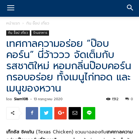
หน้าแรก
กิน ช๊อป เที่ยว
กิน ช๊อป เที่ยว
ร้านอาหาร
เทศกาลความอร่อย “ป๊อบ
คอร์น” นี่ว้าววว จัดเต็มกับ
รสชาติใหม่ หอมกลิ่นป๊อบคอร์น
กรอบอร่อย ทั้งเมนูไก่ทอด และ
เมนูของหวาน
โดย
Siam108
-
13 กรกฎาคม 2020
1512
0
เท็กซัส ชิคเก้น
(Texas Chicken) ชวนมาฉลองกับ
เทศกาลความ