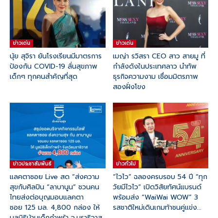
ข่าวเด่น
ข่าวเด่น
นุ้ย สุจิรา ยันโรงเรียนมีมาตรการ
เมญ่า รวิสรา CEO สาว สายมู ที่
ป้องกัน COVID-19 ลั่นสุขภาพ
กำลังดังในประเทศลาว นำทัพ
เด็กๆ ทุกคนสำคัญที่สุด
ธุรกิจความงาม เชื่อมมิตรภาพ
สองฝั่งโขง
ข่าวประชาสัมพันธ์
ข่าวทั่วไป
แลคตาซอย Live สด “ส่งความ
“ไวไว” ฉลองครบรอบ 54 ปี “ทุก
สุขกับศิลปิน “ลาบานูน” ชวนคน
วัยมีไวไว” เปิดวิสัยทัศน์แบรนด์
ไทยส่งต่อบุญมอบแลคตา
พร้อมส่ง “WaiWai WOW” 3
ซอย 125 มล. 4,800 กล่อง ให้
รสชาติใหม่เดินเกมท้าชนคู่แข่ง...
มูลนิธิบ้านเด็กกำพร้า จ.นราธิวาส