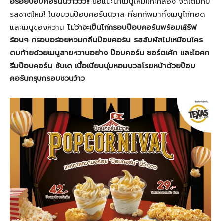
อร่อยป๊อบคอร์นนี่ว้าววว
!!
ขอแนะนำเมนูใหม่แกะกล่อง จัดเต็มกับ
รสชาติใหม่! ในขบวนป๊อบคอร์นนิวาล ที่ยกทัพมาทั้งเมนูไก่ทอด
และเมนูของหวาน
ไม่ว่าจะเป็นไก่กรอบป๊อบคอร์นพร้อมเสิร์ฟ
ร้อนๆ กรอบอร่อยหอมกลิ่นป๊อบคอร์น รสสัมผัสไม่เหมือนใคร
ตบท้ายด้วยเมนูสายหวานอย่าง ป๊อบคอร์น ชอร์ตเค้ก และไอศก
รีมป๊อบคอร์น ซันเด เนื้อเนียนนุ่มหอมนวลโรยหน้าด้วยป๊อบ
คอร์นกรุบกรอบชวนว้าว