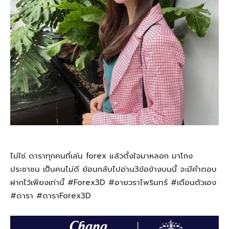
ไม่ใช่ ดาราทุกคนที่เล่น forex แล้วตั้งใจมาหลอก มาโกง
ประชาชน เป็นคนไม่ดี ย้อนกลับไปอ่าน3ข้อข้างบนนี้ จะมีคำตอบ
ฝากไว้เพียงเท่านี้ #Forex3D #อายวราไพรินทร์ #เตือนตัวเอง
#ดารา #ดาราForex3D