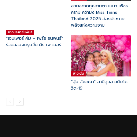
สวยสะกดทุกสายตา เมษา เพ็ชร
คราม คว้ามง Miss Trans
Thailand 2025 ส่องประกาย
พลังแห่งความงาม
ข่าวประชาสัมพันธ์
“เจนิเฟอร์ คิ้ม – เพิร์ธ ธนพนธ์”
ร่วมฉลองตรุษจีน คิง เพาเวอร์
ข่าวเด่น
“อุ้ม ลักขณา” สามีลูกสาวติดโค
วิด-19