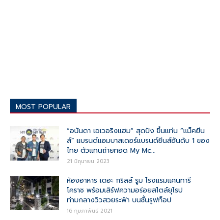
MOST POPULAR
“อนันดา เอเวอริงแฮม” สุดปัง ขึ้นแท่น “แม็คยีน
ส์” แบรนด์แอมบาสเดอร์แบรนด์ยีนส์อันดับ 1 ของ
ไทย ตัวแทนถ่ายทอด My Mc...
21 มิถุนายน 2023
ห้องอาหาร เดอะ กริลล์ รูม โรงแรมแคนทารี
โคราช พร้อมเสิร์ฟความอร่อยสไตล์ยุโรป
ท่ามกลางวิวสวยระฟ้า บนชั้นรูฟท็อป
16 กุมภาพันธ์ 2021