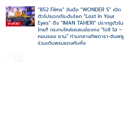
“852 Films” จับมือ “WONDER S” เปิด
ตัวโปรเจกต์ระดับโลก “Lost In Your
Eyes” ดึง “IMAN TAHERI” ปรากฏตัวใน
ข่าวทั่วไป
ไทย!! กระทบไหล่เซเลบฮ่องกง “โจซี โฮ –
คอนรอย ชาน” ท่ามกลางทัพดารา-อินฟลู
ร่วมเดินพรมแดงคับคั่ง