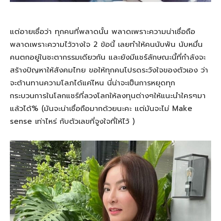
แต่อายเชื่อว่า ทุกคนที่พลาดนั้น พลาดเพราะความน่าเชื่อถือ
พลาดเพราะความไว้วางใจ 2 ข้อนี้ เลยทำให้คนนับพัน นับหมื่น
คนตกอยู่ในชะตากรรมเดียวกัน และยังมีแชร์ลักษณะนี้ที่กำลังจะ
สร้างปัญหาให้สังคมไทย ขอให้ทุกคนโปรดระวังใจของตัวเอง ว่า
จะต้านทานความโลภได้แค่ไหน นี่น่าจะเป็นการหยุดทุก
กระบวนการในโลกแชร์ที่ลวงโลกให้ลงทุนต่างๆให้แนะนำใครๆมา
แล้วได้% (มันจะน่าเชื่อถือมากด้วยนะคะ แต่มันจะไม่ Make
sense เท่าไหร่ กับตัวเลขที่จูงใจที่ให้ไว้ )