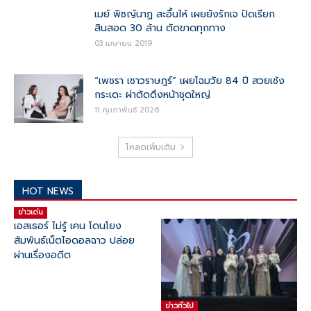
เมย์ พิชญ์นาฏ สะอื้นไห้ เผยยังรักเจ ปัดเรียก
สินสอด 30 ล้าน ตัดขาดทุกทาง
03 เมษายน 2019
“เพชรา เชาวราษฎร์” เผยโฉมวัย 84 ปี สวยเช้ง
กระเดะ ผ่าตัดดึงหน้าชุดใหญ่
11 กุมภาพันธ์ 2026
โหลดเพิ่มเติม
HOT NEWS
ข่าวเด่น
เอสเธอร์ ไม่รู้ เคน โดนโยง
สัมพันธ์เน็ตไอดอลฉาว ปล่อย
ผ่านเรื่องอดีต
ข่าวทั่วไป