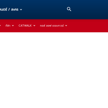
นตร์ / ละคร
กีฬา
CATWALK
ทอล์ ออฟ เดอะทาวน์