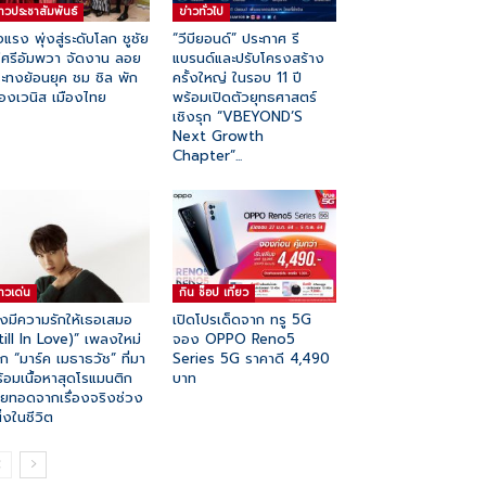
่าวประชาสัมพันธ์
ข่าวทั่วไป
งแรง พุ่งสู่ระดับโลก ชูชัย
“วีบียอนด์” ประกาศ รี
รีศรีอัมพวา จัดงาน ลอย
แบรนด์และปรับโครงสร้าง
ะทงย้อนยุค ชม ชิล พัก
ครั้งใหญ่ ในรอบ 11 ปี
ืองเวนิส เมืองไทย
พร้อมเปิดตัวยุทธศาสตร์
เชิงรุก “VBEYOND’S
Next Growth
Chapter”...
่าวเด่น
กิน ช๊อป เที่ยว
ังมีความรักให้เธอเสมอ
เปิดโปรเด็ดจาก ทรู 5G
till In Love)” เพลงใหม่
จอง OPPO Reno5
ก “มาร์ค เมธาธวัช” ที่มา
Series 5G ราคาดี 4,490
้อมเนื้อหาสุดโรแมนติก
บาท
ายทอดจากเรื่องจริงช่วง
ึ่งในชีวิต