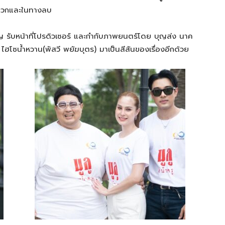
งบวกและในทางลบ
รัญ รับหน้าที่โปรดิวเซอร์ และกำกับภาพยนตร์โดย บุญส่ง นาค
 ไฮโซน้ำหวาน(พัสวี พยัฆบุตร) มาเป็นสีสันของเรื่องอีกด้วย