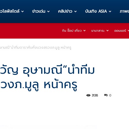
าวไลฟ์สไตล์
ข่าวเด่น
คลิปข่าว
บันเทิง ASIA
ภาพย
กิน ช๊อป เที่ยว
นานาสาระ
ออนแอร์
ษามณี“นำทีมดาราคับคั่งบวงสรวงภ.มูลู หน้าครู
ขวัญ อุษามณี“นำทีม
งภ.มูลู หน้าครู
3138
0