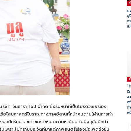
ข
ดั
บุ
กร
เม
ข
“ย
(S
จา
พร
ษัท จันธารา 168 จำกัด ซึ่งรับหน้าที่เป็นโปรดิวเซอร์เอง
ถ่
หน
ามเชื่อไสยศาสตร์โบราณทางภาคอีสานที่หน้าคนตาย(ผ่านการทำ
้งปกปักรักษาสะเดาะเคราะห์เมตตามหานิยม ในปัจจุบันมีหน้า
เพราะไม่ทราบประวัติที่มาแต่ภาพยนตร์เรื่องนี้จะพูดถึงขั้น