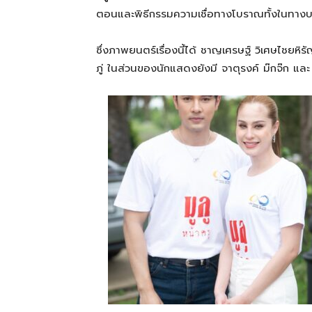
ตอนและพิธีกรรมความเชื่อทางโบราณทั้งในทา
ซึ่งภาพยนตร์เรื่องนี้ได้ ชาญเศรษฐ์ วิเศษไชยหิ
ภู่ ในส่วนของนักแสดงยังมี จาตุรงค์ ม๊กจ๊ก และ