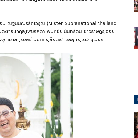
๊อป ณฐนนณรธัญวิรุณ (Mister Supranational thailand
มตตาธนิกกุล,เพชรลดา พิมค์ชัย,นันทรัตน์ ชาวราษฎร์,จอย
ตรจุฑามาส ,รอสซี่ นนทกร,ล๊อตเต้ ชัยยุทธ,โบว์ ซุเปอร์