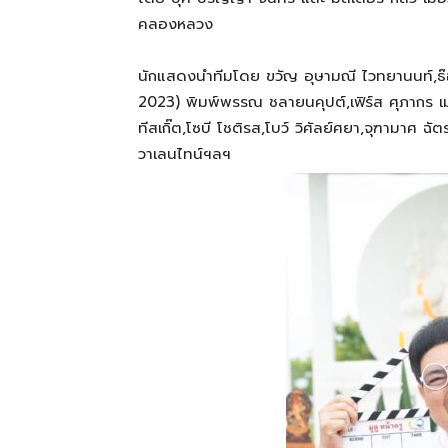
คลองหลวง
นักแสดงนำทีมโดย ขวัญ อุษามณี ไวทยานนท์,ธ
2023) พิมพ์พรรณ ชลายนคุปต์,เฟิร์ส ศุภากร เ
ทีสเกิ๊ต,โซบี โชติรส,โบว์ วิศัลย์ศยา,จุฑามาศ ฉั
วาเลนไทน์ฯลฯ