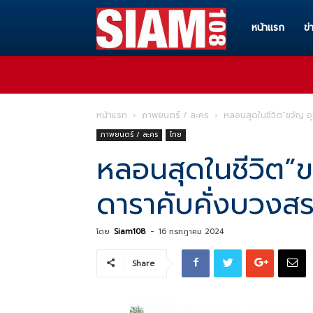
Siam108
หน้าแรก
ข่
ทุก
หน้าแรก
ภาพยนตร์ / ละคร
หลอนสุดในชีวิต”ขวัญ อุ
ภาพยนตร์ / ละคร
ไทย
ข่าวสาร
หลอนสุดในชีวิต”
ดาราคับคั่งบวงสรว
ทุก
โดย
Siam108
-
16 กรกฎาคม 2024
เรื่อง
Share
ราว