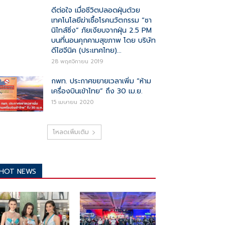
ดีต่อใจ เมื่อชีวิตปลอดฝุ่นด้วย
เทคโนโลยีฆ่าเชื้อโรคนวัตกรรม “ซา
นิไทส์ซิ่ง” ภัยเงียบจากฝุ่น 2.5 PM
บนที่นอนคุกคามสุขภาพ โดย บริษัท
ดีไฮจีนิค (ประเทศไทย)...
28 พฤศจิกายน 2019
กพท. ประกาศขยายเวลาเพิ่ม “ห้าม
เครื่องบินเข้าไทย” ถึง 30 เม.ย.
15 เมษายน 2020
โหลดเพิ่มเติม
HOT NEWS