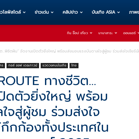
าวไลฟ์สไตล์
ข่าวเด่น
คลิปข่าว
บันเทิง ASIA
ภาพย
กิน ช๊อป เที่ยว
นานาสาระ
ออนแอร์
ิชิตฝัน” จัดงานเปิดตัวยิ่งใหญ่ พร้อมส่งมอบแรงบันดาลใจสู่ผู้ชม ร่วมส่งใจเชียร์น
คร
ทอล์ ออฟ เดอะทาวน์
แวดวงคนบันเทิง
ไทย
ROUTE ทางชีวิต…
ปิดตัวยิ่งใหญ่ พร้อม
สู่ผู้ชม ร่วมส่งใจ
ห้กึกก้องทั้งประเทศใน