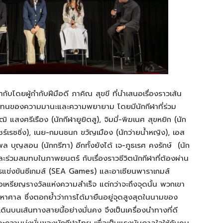
โดยผู้กำกับฝีมือดี ภาคิณ สุขขี ที่นำเสนอเรื่องราวเส้น
ัวแทนของความมานะและความพยายาม โดยมีนักกีฬาที่ร่วม
ุฒิ แสงศรีเรือง (นักกีฬายูยิตสู), จิมมี่-พิฆเนศ สุขหยิก (นัก
ร์เรซซิ่ง), เนย-กมนชนก ขวัญเมือง (นักว่ายน้ำหญิง), เอส
พล บุญสอน (นักกรีฑา) อีกทั้งยังได้ เจ-ภูธเรศ คงรักษ์ (นัก
ละร่วมสมทบในภาพยนตร์ กับเรื่องราวชีวิตนักกีฬาที่ต้องผ่าน
ารแข่งขันซีเกมส์ (SEA Games) และอาเซียนพาราเกมส์
รียญรางวัลแห่งความสำเร็จ แต่กว่าจะถึงจุดนั้น พวกเขา
าศาล ซึ่งตอกย้ำว่าการได้มายืนอยู่จุดสูงสุดในนามของ
อกเดินบนเส้นทางสายนี้อย่างมั่นคง จึงเป็นเครื่องนำทางที่ดี