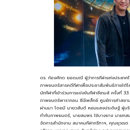
ดร. ก้องศักด ยอดมณี ผู้ว่าการกีฬาแห่งประเทศ
ภาพยนตร์สารคดีกีฬาเพื่อประชาสัมพันธ์ภายใต้โ
นักกีฬาที่เข้าร่วมการแข่งขันกีฬาซีเกมส์ ครั้งที่
ภาพยนตร์พารากอน ซีนีเพล็กซ์ ศูนย์การค้าสยาม
ผ่านมา โดยมี นายวสันต์ หอมแสงประดิษฐ์ ผู้บริ
กำกับภาพยนตร์, นายสมพร ใช้บางยาง นายกสมาค
จัดการสำนักงาน สมาคมกีฬากรีฑาฯ, คุณยุวเรต 