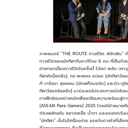
ภาพยนตร์ “THE ROUTE ทางชีวิต…พิชิตฝัน” กำกับ
ทางชีวิตของนักกีฬาทีมชาติไทย 6 คน ที่เป็นต
ถ่ายทอดเรื่องราวชีวิตในครั้งนี้ ได้แก่ พลับ-วราว
กีฬาคิกบ็อกซิ่ง), กร-พงศกร แปยอ (นักกีฬาวีลแช
ที-วารีรยา สุขเกษม (นักสเก็ตบอร์ด) และบิว-ภูริ
กีฬาวีลแชร์เรซซิ่ง) มาร่วมแชร์ประสบการณ์จริงแ
การฝึกซ้อมอย่างหนักเพื่อเตรียมความพร้อมสู่ก
(ASEAN Para Games) 2025 โดยมีเป้าหมายคือเห
ต้องเผชิญกับ หยาดเหงื่อ น้ำตา และแรงกดดันมห
“นักกีฬา” นั้นไม่ใช่เรื่องง่าย แรงบันดาลใจที่เลื