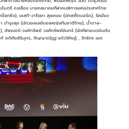
มกีฬาทางน้ำแห่งประเทศไทย, พันเอกหญิง วันดี โตสุวรรณ
นายไมตรี คงเรือง นายกสมาคมกีฬาคนพิการแห่งประเทศไทย
บ็อกซิ่ง), เอสที-วารีรยา สุขเกษม (นักสเก็ตบอร์ด), รัศมีแข
ถยา บำรุงสุข (นักวอลเลย์บอลหญิงทีมชาติไทย), น้ำตาล-
ย), อัพเปอร์-วงศ์ทรัพย์ วงศ์ทรัพย์อินทร์ (นักกีฬาแบดมินตัน
ันท์ อดิศัยสิริบุตร, กัญญาณัฏฐ แก้ววิศิษฏ์ , วัทธิกร เขต