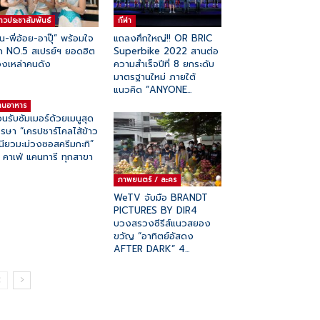
่าวประชาสัมพันธ์
กีฬา
ั๋น-พี่อ้อย-อาปุ๊” พร้อมใจ
แถลงศึกใหญ่!! OR BRIC
 NO.5 สเปรย์ฯ ยอดฮิต
Superbike 2022 สานต่อ
งเหล่าคนดัง
ความสำเร็จปีที่ 8 ยกระดับ
มาตรฐานใหม่ ภายใต้
แนวคิด “ANYONE...
้านอาหาร
อนรับซัมเมอร์ด้วยเมนูสุด
รษา “เครปชาร์โคลไส้ข้าว
นียวมะม่วงซอสครีมกะทิ”
คาเฟ่ แคนทารี ทุกสาขา
ภาพยนตร์ / ละคร
WeTV จับมือ BRANDT
PICTURES BY DIR4
บวงสรวงซีรีส์แนวสยอง
ขวัญ “อาทิตย์อัสดง
AFTER DARK” 4...