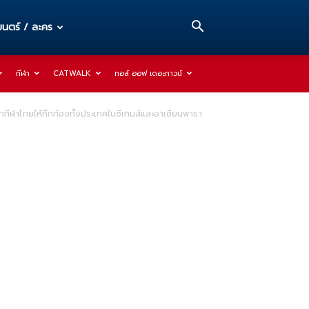
นตร์ / ละคร
กีฬา
CATWALK
ทอล์ ออฟ เดอะทาวน์
ักกีฬาไทยให้กึกก้องทั้งประเทศในซีเกมส์และอาเซียนพารา