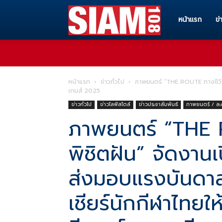
Siam108
หน้าแรก
ข่
ทุก
หน้าแรก
ข่าวทั่วไป
ภาพยนตร์ “THE ROUTE ทางชีวิต…พ
เกมส์ 2025
ข่าวสาร
ข่าวทั่วไป
ข่าวไลฟ์สไตล์
ข่าวประชาสัมพันธ์
ภาพยนตร์ / ละ
ภาพยนตร์ “THE 
ทุก
พิชิตฝัน” จัดงานเ
ส่งมอบแรงบันดาลใจ
เรื่อง
เชียร์นักกีฬาไทยใ
ราว