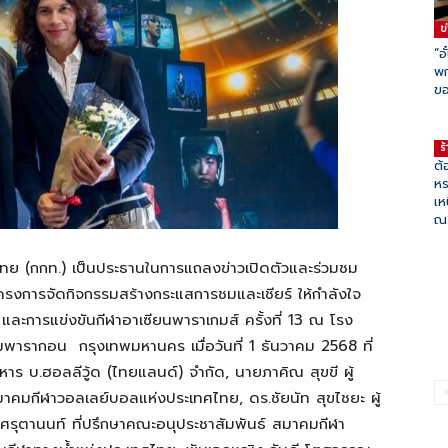
ข
“อ
พก
ขอ
ร
ต้
หร
เห
ณ 
ไทย (กกท.) เป็นประธานในการแถลงข่าวเปิดตัวและร่วมชม
ครงการจัดกิจกรรมสร้างกระแสการชมและเชียร์ ให้กำลังใจ
 33 และการแข่งขันกีฬาอาเซียนพาราเกมส์ ครั้งที่ 13 ณ โรง
พารากอน กรุงเทพมหานคร เมื่อวันที่ 1 ธันวาคม 2568 ที่
หาร บ.ฮอลลีวู้ด (ไทยแลนด์) จำกัด, นายภาคิณ สุขขี ผู้
มกีฬาวอลเลย์บอลแห่งประเทศไทย, ดร.ชัยนัท สุขไชยะ ผู้
ศรุตานนท์ ที่ปรึกษาคณะอนุประชาสัมพันธ์ สมาคมกีฬา