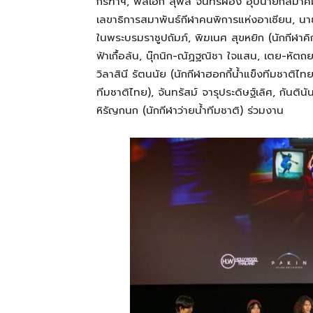
กรีฑาฯ, พลเอก สุพล จันทร์ผ่อง อุปนายกสมาค
เลขาธิการสมาพันธ์กีฬาคนพิการแห่งอาเซียน, 
ในพระบรมราชูปถัมภ์, พิฆเนศ สุขหยิก (นักกีฬาคิก
ฟ้าเกื้อล้น, นุ๊กนิก-ณัฏฐณิชา ใจแสน, เตย-หัต
วิลาสินี รัตนนัย (นักกีฬาฮอกกี้น้ำแข็งทีมชาติไท
ทีมชาติไทย), จันทรัสม์ จารุประดิษฐ์เลิศ, กันติน
หิรัญกนก (นักกีฬาว่ายน้ำทีมชาติ) ร่วมงาน