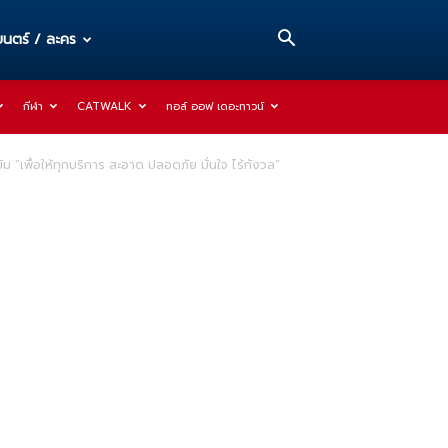
นตร์ / ละคร
กีฬา
CATWALK
ทอล์ ออฟ เดอะทาวน์
้ม “เพื่อให้ทุกบริการ สะอาด ปลอดภัย มั่นใจ ไร้กังวล”