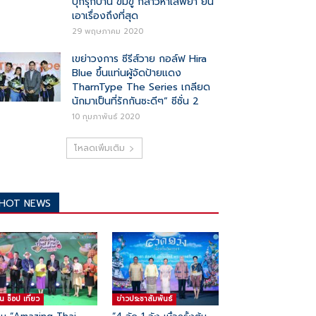
บุกรุกบ้าน ข่มขู่ กล่าวหาเสพยา ยัน
เอาเรื่องถึงที่สุด
29 พฤษภาคม 2020
เขย่าวงการ ซีรีส์วาย กอล์ฟ Hira
Blue ขึ้นแท่นผู้จัดป้ายแดง
TharnType The Series เกลียด
นักมาเป็นที่รักกันซะดีๆ” ซีซั่น 2
10 กุมภาพันธ์ 2020
โหลดเพิ่มเติม
HOT NEWS
ิน ช๊อป เที่ยว
ข่าวประชาสัมพันธ์