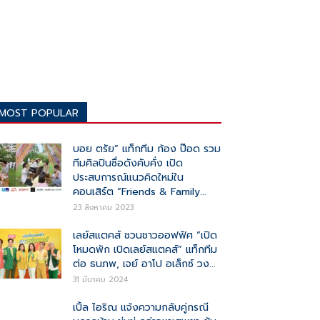
MOST POPULAR
บอย ตรัย” แท็กทีม ก้อง ป๊อด รวม
ทีมศิลปินชื่อดังคับคั่ง เปิด
ประสบการณ์แนวคิดใหม่ใน
คอนเสิร์ต “Friends & Family...
23 สิงหาคม 2023
เลย์สแตคส์ ชวนชาวออฟฟิศ “เปิด
โหมดพัก เปิดเลย์สแตคส์” แท็กทีม
ต่อ ธนภพ, เจย์ อาโป อเล็กซ์ วง...
31 มีนาคม 2024
เปิ้ล ไอริณ แจ้งความกลับคู่กรณี