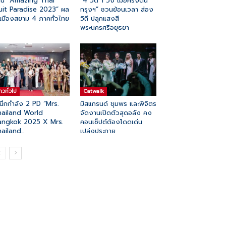
าน “Amazing Thai
“4 วัด 1 วัง เมื่อครั้งต้น
uit Paradise 2023” ผล
กรุงฯ” ชวนย้อนเวลา ส่อง
้เมืองสยาม 4 ภาคทั่วไทย
วิถี ปลุกแสงสี
พระนครศรีอยุธยา
่าวทั่วไป
Catwalk
นึกกำลัง 2 PD “Mrs.
มิสแกรนด์ ชุมพร และพิจิตร
hailand World
จัดงานเปิดตัวสุดอลัง คง
angkok 2025 X Mrs.
คอนเซ็ปต์ต้องโดดเด่น
ailand...
เปล่งประกาย