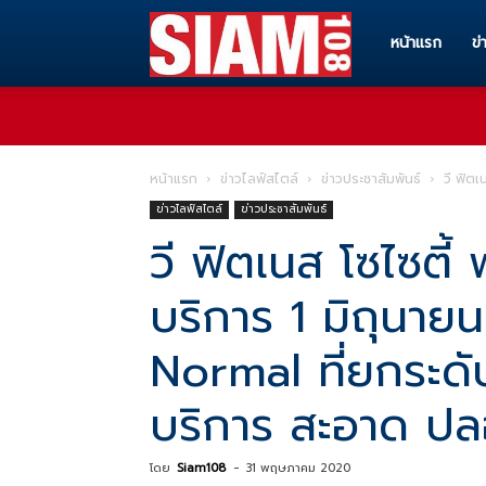
Siam108
หน้าแรก
ข่
ทุก
หน้าแรก
ข่าวไลฟ์สไตล์
ข่าวประชาสัมพันธ์
วี ฟิตเ
ข่าวไลฟ์สไตล์
ข่าวประชาสัมพันธ์
ข่าวสาร
วี ฟิตเนส โซไซตี้ 
บริการ 1 มิถุนาย
ทุก
Normal ที่ยกระดับค
เรื่อง
บริการ สะอาด ปลอ
โดย
Siam108
-
31 พฤษภาคม 2020
ราว