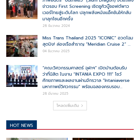
ภาพยนตร์ “ปีนเกลียว” (Slum Dragon) จัดแถลง
ข่าวรอบ First Screening เชิดชูคิวบู๊ซอฟต์พาว
เวอร์ไทยสู่ระดับโลก ปลุกพลังหนังแอ็คชันให้กลับ
มาลุกโชนอีกครั้ง
28 ธันวาคม 2024
Miss Trans Thailand 2025 “ICONIC” อวดโฉม
สุดปัง! ล่องเรือสำราญ “Meridian Cruise 2” ...
04 ธันวาคม 2025
“คณะวิศวกรรมศาสตร์ จุฬาฯ” เปิดบ้านต้อนรับ
ว่าที่นิสิต ในงาน “INTANIA EXPO 111” โชว์
ศักยภาพและผลงานผ่านจักรวาล “Intaniaverse
มหากาพย์วิศวกรรม” พร้อมฉลองครบรอบ...
28 มีนาคม 2025
โหลดเพิ่มเติม
HOT NEWS