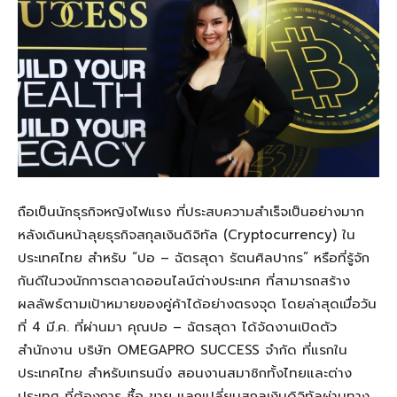
ถือเป็นนักธุรกิจหญิงไฟแรง ที่ประสบความสำเร็จเป็นอย่างมาก
หลังเดินหน้าลุยธุรกิจสกุลเงินดิจิทัล
(Cryptocurrency)
ใน
ประเทศไทย สำหรับ
“
ปอ
–
ฉัตรสุดา รัตนศิลปากร
”
หรือที่รู้จัก
กันดีในวงนักการตลาดออนไลน์ต่างประเทศ ที่สามารถสร้าง
ผลลัพธ์ตามเป้าหมายของคู่ค้าได้อย่างตรงจุด โดยล่าสุดเมื่อวัน
ที่
4
มี
.
ค
.
ที่ผ่านมา คุณปอ
–
ฉัตรสุดา ได้จัดงานเปิดตัว
สำนักงาน บริษัท
OMEGAPRO SUCCESS
จำกัด ที่แรกใน
ประเทศไทย สำหรับเทรนนิ่ง สอนงานสมาชิกทั้งไทยและต่าง
ประเทศ ที่ต้องการ ซื้อ ขาย แลกเปลี่ยนสกุลเงินดิจิทัลผ่านทาง