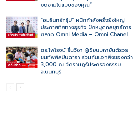
งดงามในแบบของคุณ”
“อมรินทร์กรุ๊ป” ผนึกกำลังครั้งยิ่งใหญ่
ประกาศทิศทางธุรกิจ ปักหมุดกลยุทธ์การ
ตลาด Omni Media – Omni Chanel
ข่าวประชาสัมพันธ์
ดร.ไพโรจน์ รื่นวิชา ผู้เขียนมหายันต์รวย
ขนทัพศิลปินดารา ร่วมกันแจกสิ่งของกว่า
3,000 ณ วัดราษฏร์ประครองธรรม
คลิปข่าว
จ.นนทบุรี