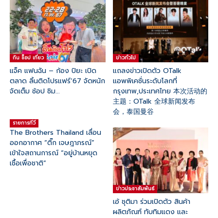
กิน ช๊อป เที่ยว
ข่าวทั่วไป
แจ็ค แฟนฉัน – ก้อง ปิยะ เปิด
แถลงข่าวเปิดตัว OTalk
ตลาด ลิ้นติดโปรแฟร์‘67 จัดหนัก
แอพพิเคชั่นระดับโลกที่
จัดเต็ม ช้อป ชิม...
กรุงเทพ,ประเทศไทย 本次活动的
主题：OTalk 全球新闻发布
会，泰国曼谷
รายการทีวี
The Brothers Thailand เลื่อน
ออกอากาศ “ติ๊ก เจษฎาภรณ์”
เข้าใจสถานการณ์ “อยู่บ้านหยุด
เชื้อเพื่อชาติ”
ข่าวประชาสัมพันธ์
เอ้ ชุติมา ร่วมเปิดตัว สินค้า
ผลิตภัณฑ์ ทับทิมแดง และ