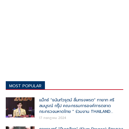
MOST POPULAR
แม็กซ์ “ธนันท์วรุตม์ ลิ้มทรงพรต” ทายาท ศรี
สมบูรณ์ กรุ๊ป คณะกรรมการองค์การตลาด
กระทรวงมหาดไทย “ ร่วมงาน THAILAND...
17 กรกฎาคม 2024