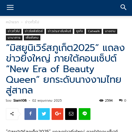
หน้าแรก
ข่าวทั่วไป
ข่าวทั่วไป
ข่าวไลฟ์สไตล์
ข่าวประชาสัมพันธ์
ธุรกิจ
Catwalk
นางงาม
นานาสาระ
เพื่อสังคม
“มิสยูนิเวิร์สภูเก็ต2025” แถลง
ข่าวยิ่งใหญ่ ภายใต้คอนเซ็ปต์
“New Era of Beauty
Queen” ยกระดับนางงามไทย
สู่สากล
โดย
Siam108
-
02 พฤษภาคม 2025
2594
0
“มิสยูนิเวิร์สภูเก็ต2025” แถลงข่าวยิ่งใหญ่ ภายใต้คอนเซ็ปต์