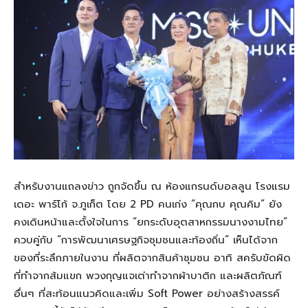
สำหรับงานแถลงข่าว ถูกจัดขึ้น ณ ห้องแกรนด์บอลลูน โรงแรม
เดอะ พาร์โก้ จ.ภูเก็ต โดย 2 PD คนเก่ง “คุณกบ คุณคิม” ยัง
คงเดินหน้าและตั้งใจในการ “ยกระดับอุตสาหกรรมนางงามไทย”
ควบคู่กับ “การพัฒนาเศรษฐกิจชุมชนและท้องถิ่น” เห็นได้จาก
ของที่ระลึกภายในงาน ที่ผลิตจากสินค้าชุมชน อาทิ สครับขัดผิด
ที่ทำจากส้มแขก พวงกุญแจเต่าทำจากผ้าบาติก และผลิตภัณฑ์
อื่นๆ ที่สะท้อนแนวคิดและเพิ่ม Soft Power อย่างสร้างสรรค์