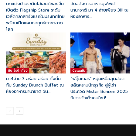
ตกแต่งบ้านระดับไฮเอนด์ของจีน
กับอลังการอาหารบุฟเฟ่ต์
เปิดตัว Flagship Store ระดับ
นานาชาติ มา 4 จ่ายเพียง 3!!! ณ
เวิล์ดคลาสครั้งแรกในประเทศไทย
ห้องอาหาร...
พร้อมเปิดแผนกลยุทธ์เจาะตลาด
โลก
กิน ช๊อป เที่ยว
Catwalk
มา4จ่าย 3 อร่อย อร่อย ทั้งนั้น
“ฟลุ๊คเกอร์” หนุ่มเหนือสุดฮอต
กับ Sunday Brunch Buffet ณ
สลัดคราบนักธุรกิจ สู่ผู้เข้า
ห้องอาหารนานาชาติ วัน...
ประกวด Mister Buriram 2025
จับตาตัวเต็งคนใหม่!