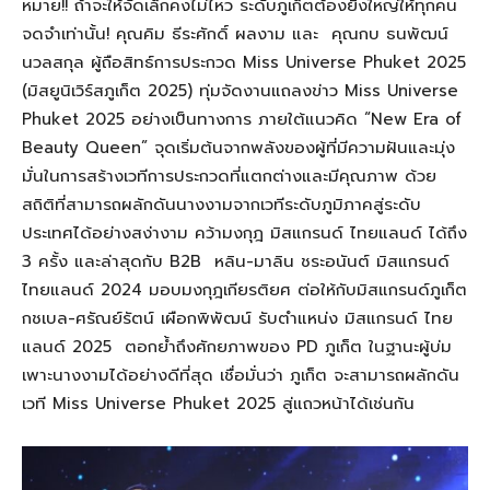
หมาย!! ถ้าจะให้จัดเล็กคงไม่ไหว ระดับภูเก็ตต้องยิ่งใหญ่ให้ทุกคน
จดจำเท่านั้น! คุณคิม ธีระศักดิ์ ผลงาม และ
คุณกบ ธนพัฒน์
นวลสกุล ผู้ถือสิทธ์การประกวด Miss Universe Phuket 2025
(มิสยูนิเวิร์สภูเก็ต 2025) ทุ่มจัดงานแถลงข่าว Miss Universe
Phuket 2025 อย่างเป็นทางการ ภายใต้แนวคิด “New Era of
Beauty Queen” จุดเริ่มต้นจากพลังของผู้ที่มีความฝันและมุ่ง
มั่นในการสร้างเวทีการประกวดที่แตกต่างและมีคุณภาพ ด้วย
สถิติที่สามารถผลักดันนางงามจากเวทีระดับภูมิภาคสู่ระดับ
ประเทศได้อย่างสง่างาม คว้ามงกุฎ มิสแกรนด์ ไทยแลนด์ ได้ถึง
3 ครั้ง และล่าสุดกับ B2B
หลิน-มาลิน ชระอนันต์ มิสแกรนด์
ไทยแลนด์ 2024 มอบมงกุฎเกียรติยศ ต่อให้กับมิสแกรนด์ภูเก็ต
กชเบล-ศรัณย์รัตน์ เผือกพิพัฒน์ รับตำแหน่ง มิสแกรนด์ ไทย
แลนด์ 2025
ตอกย้ำถึงศักยภาพของ PD ภูเก็ต ในฐานะผู้บ่ม
เพาะนางงามได้อย่างดีที่สุด เชื่อมั่นว่า ภูเก็ต จะสามารถผลักดัน
เวที Miss Universe Phuket 2025 สู่แถวหน้าได้เช่นกัน