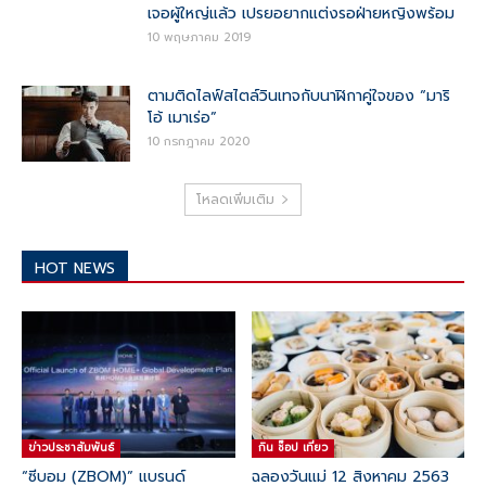
เจอผู้ใหญ่แล้ว เปรยอยากแต่งรอฝ่ายหญิงพร้อม
10 พฤษภาคม 2019
ตามติดไลฟ์สไตล์วินเทจกับนาฬิกาคู่ใจของ “มาริ
โอ้ เมาเร่อ”
10 กรกฎาคม 2020
โหลดเพิ่มเติม
HOT NEWS
ข่าวประชาสัมพันธ์
กิน ช๊อป เที่ยว
“ซีบอม (ZBOM)” แบรนด์
ฉลองวันแม่ 12 สิงหาคม 2563