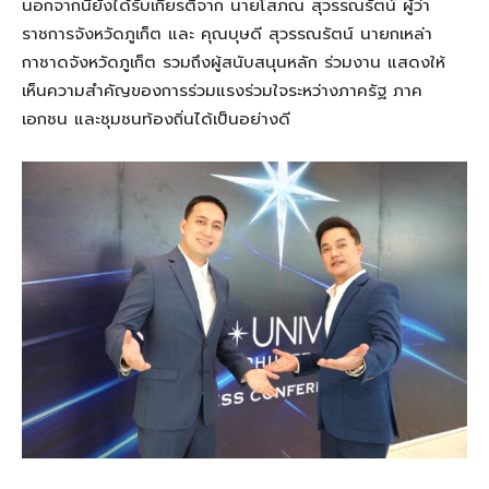
นอกจากนี้ยังได้รับเกียรติจาก นายโสภณ สุวรรณรัตน์ ผู้ว่า
ราชการจังหวัดภูเก็ต และ คุณบุษดี สุวรรณรัตน์ นายกเหล่า
กาชาดจังหวัดภูเก็ต รวมถึงผู้สนับสนุนหลัก ร่วมงาน แสดงให้
เห็นความสำคัญของการร่วมแรงร่วมใจระหว่างภาครัฐ ภาค
เอกชน และชุมชนท้องถิ่นได้เป็นอย่างดี