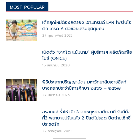
MOST POPULAR
เด็กยุคใหม่ต้องสตรอง เจาะเทรนด์ LPR โพรไบโอ
ติก เกรด A ตัวช่วยเสริมภูมิคุ้มกัน
27 กุมภาพันธ์ 2023
เปิดตัว “ชาคริต แย้มนาม” ผู้บริหารฯ ผลิตภัณฑ์โอ
ไนซ์ (ONICE)
18 มิถุนายน 2020
พิธีประสาทปริญญาบัตร มหาวิทยาลัยเซาธ์อีสท์
บางกอกประจำปีการศึกษา ๒๕๖๖ – ๒๕๖๗
27 มกราคม 2025
อรอนงค์ ร่ำไห้ เปิดใจสาเหตุหย่าอดีตสามี รับมีมือ
ที่3 พยายามปรับแล้ว 2 ปีแต่ไม่รอด ปัดถ่ายเซ็กซี่
ประชดรัก
22 กรกฎาคม 2019