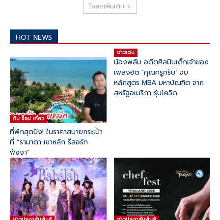
โหลดเพิ่มเติม
HOT NEWS
ข่าวเด่น
น้องพลับ อดีตศิลปินเด็กเจ้าของ
เพลงฮิต ‘คุณครูครับ’ จบ
หลักสูตร MBA มหาบัณฑิต จาก
สหรัฐอเมริกา รุ่นโควิด
กิน ช๊อป เที่ยว
ที่พักสุดปัง! ในราคาสบายกระเป๋า
ที่ “รามาดา เขาหลัก รีสอร์ท
พังงา”
ข่าวประชาสัมพันธ์
ข่าวประชาสัมพันธ์