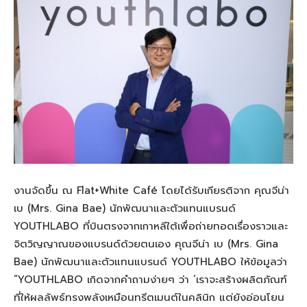
งานจัดขึ้น ณ Flat+White Café โดยได้รับเกียรติจาก คุณจีน่า
เบ (Mrs. Gina Bae) นักพัฒนาและตัวแทนแบรนด์
YOUTHLABO ที่บินตรงจากเกาหลีใต้เพื่อถ่ายทอดเรื่องราวและ
จิตวิญญาณของแบรนด์ด้วยตนเอง คุณจีน่า เบ (Mrs. Gina
Bae) นักพัฒนาและตัวแทนแบรนด์ YOUTHLABO ให้ข้อมูลว่า
“YOUTHLABO เกิดจากคำถามง่ายๆ ว่า ‘เราจะสร้างผลิตภัณฑ์
ที่ให้ผลลัพธ์ทรงพลังเหมือนทรีตเมนต์ในคลินิก แต่ยังอ่อนโยน