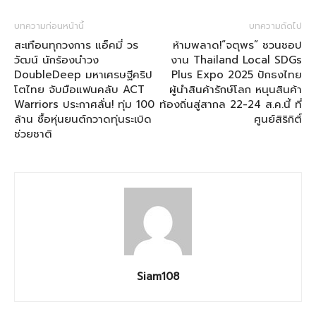
บทความก่อนหน้านี้
บทความถัดไป
สะเทือนทุกวงการ แอ็คมี่ วร
ห้ามพลาด!“จตุพร” ชวนชอป
วัฒน์ นักร้องนำวง
งาน Thailand Local SDGs
DoubleDeep มหาเศรษฐีคริป
Plus Expo 2025 ปักธงไทย
โตไทย จับมือแฟนคลับ ACT
ผู้นำสินค้ารักษ์โลก หนุนสินค้า
Warriors ประกาศลั่น! ทุ่ม 100
ท้องถิ่นสู่สากล 22-24 ส.ค.นี้ ที่
ล้าน ซื้อหุ่นยนต์กวาดทุ่นระเบิด
ศูนย์สิริกิติ์
ช่วยชาติ
Siam108