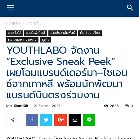
หน้าแรก
ข่าวทั่วไป
ข่าวทั่วไป
ข่าวไลฟ์สไตล์
ข่าวประชาสัมพันธ์
กิน ช๊อป เที่ยว
ความสวย ความงาม
ธุรกิจ
YOUTHLABO จัดงาน
“Exclusive Sneak Peek”
เผยโฉมแบรนด์เดอร์มา–ไซเอน
ซ์จากเกาหลี พร้อมนักพัฒนา
แบรนด์บินตรงร่วมงาน
โดย
Siam108
-
21 สิงหาคม 2025
2826
0
YOUTHLABO จัดงาน “Exclusive Sneak Peek” เผยโฉมแบ