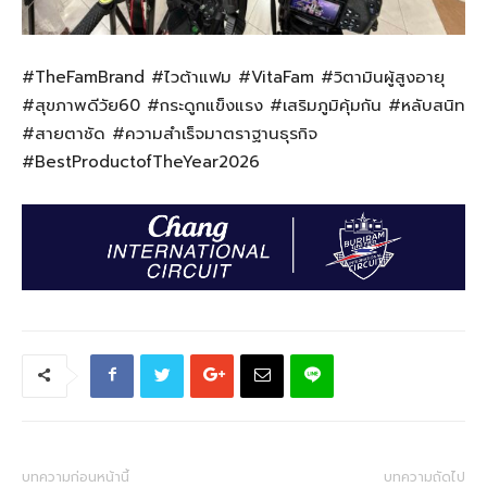
#TheFamBrand #ไวต้าแฟม #VitaFam #วิตามินผู้สูงอายุ
#สุขภาพดีวัย60 #กระดูกแข็งแรง #เสริมภูมิคุ้มกัน #หลับสนิท
#สายตาชัด #ความสำเร็จมาตราฐานธุรกิจ
#BestProductofTheYear2026
บทความก่อนหน้านี้
บทความถัดไป