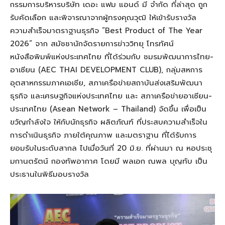
กรรมการบริหารบริษัท เดอะ แฟม แอนด์ มี จำกัด ที่ล่าสุด ถูก
รับคัดเลือก และพิจารณาจากผู้ทรงคุณวุฒิ ให้เข้ารับรางวัล
ความสำเร็จมาตราฐานธุรกิจ “Best Product of The Year
2026” จาก สมัชชานักจัดรายการข่าววิทยุ โทรทัศน์
หนังสือพิมพ์แห่งประเทศไทย ที่ได้ร่วมกับ ชมรมพัฒนาการไทย-
อาเซียน (AEC THAI DEVELOPMENT CLUB), กลุ่มสหการ
อุตสาหกรรมภาคเอเชีย, สภาเครือข่ายสถาบันส่งเสริมพัฒนา
ธุรกิจ และเศรษฐกิจแห่งประเทศไทย และ สภาเครือข่ายอาเซียน-
ประเทศไทย (Asean Network – Thailand) จัดขึ้น เพื่อเป็น
ขวัญกำลังใจ ให้กับนักธุรกิจ ผลิตภัณฑ์ ที่ประสบความสำเร็จใน
การดำเนินธุรกิจ ภายใต้คุณภาพ และมตราฐาน ที่ได้รับการ
ยอมรับในระดับสากล ไปเมื่อวันที่ 20 มิ.ย. ที่ผ่านมา ณ หอประชุ
มกานตรัตน์ กองทัพอากาศ โดยมี พลเอก ณพล บุญทับ เป็น
ประธานในพิธีมอบรางวัล