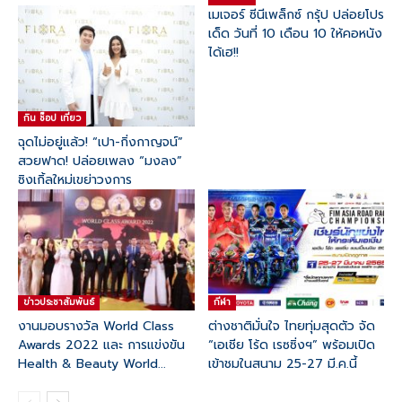
เมเจอร์ ซีนีเพล็กซ์ กรุ้ป ปล่อยโปร
เด็ด วันที่ 10 เดือน 10 ให้คอหนัง
ได้เฮ!!
กิน ช๊อป เที่ยว
ฉุดไม่อยู่แล้ว! “เปา-กิ่งกาญจน์”
สวยฟาด! ปล่อยเพลง “มงลง”
ซิงเกิ้ลใหม่เขย่าวงการ
ข่าวประชาสัมพันธ์
กีฬา
งานมอบรางวัล World Class
ต่างชาติมั่นใจ ไทยทุ่มสุดตัว จัด
Awards 2022 และ การแข่งขัน
“เอเชีย โร้ด เรซซิ่งฯ” พร้อมเปิด
Health & Beauty World...
เข้าชมในสนาม 25-27 มี.ค.นี้