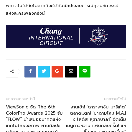
พลาดไม่ได้กับโอกาสที่จะได้สัมผัสประสบการณ์สุดมหัศจรรย์
แห่งละครเพลงครั้งนี้
บทความก่อนหน้านี้
บทความถัดไป
ViewSonic จัด The 6th
งานเข้า! ‘ดาราพาชิม มาร์เก็ต’
ColorPro Awards 2025 ธีม
ตลาดแตก! ‘มาดามไหม M.A.I
“FLOW” นำเสนออนาคตแห่ง
x โลตัส สุขาภิบาล1’ จัดเต็ม
เทคโนโลยีจอภาพ ผ่านศิลปะ
เมนูคาวหวาน แฟนคลับกรี๊ด! แห่
นวัตกรรม และประสบการณ์
ซื้อจนของหมดเกลี้ยง”