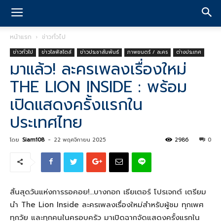
หน้าแรก
ข่าวทั่วไป
ข่าวทั่วไป
ข่าวไลฟ์สไตล์
ข่าวประชาสัมพันธ์
ภาพยนตร์ / ละคร
ต่างประเทศ
มาแล้ว! ละครเพลงเรื่องใหม่
THE LION INSIDE : พร้อม
เปิดแสดงครั้งแรกใน
ประเทศไทย
โดย
Siam108
-
22 พฤศจิกายน 2025
2986
0
สิ้นสุดวันแห่งการรอคอย!…บางกอก เธียเตอร์ โปรเจกต์ เตรียม
นำ The Lion Inside ละครเพลงเรื่องใหม่สำหรับผู้ชม ทุกเพศ
ทุกวัย และทุกคนในครอบครัว มาเปิดฉากจัดแสดงครั้งแรกใน