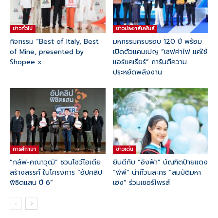
ข่าวทั่วไป
ข่าวประชาสัมพันธ์
กิจกรรม “Best of Italy, Best
มหกรรมครบรอบ 120 ปี พร้อม
of Mine, presented by
เปิดตัวแคมเปญ “เซฟค่าไฟ แค่ใช้
Shopee x...
แอร์แคเรียร์” การันตีความ
ประหยัดพลังงาน
การศึกาษา
ข่าวเด่น
“กลัฟ-คณาวุฒิ” ชวนโชว์ไอเดีย
ยินดีกับ “อิงฟ้า” บัณฑิตป้ายแดง
สร้างสรรค์ ในโครงการ “อัปคลิป
“พีพี” นำก๊วนละคร “สมบัติมหา
พิชิตแสน ปี 6”
เฮง” ร่วมเซอร์ไพรส์