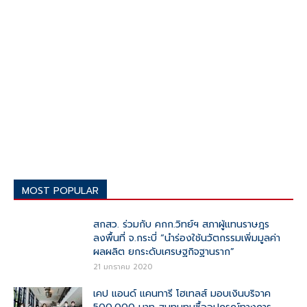
MOST POPULAR
สกสว. ร่วมกับ คกก.วิทย์ฯ สภาผู้แทนราษฎร
ลงพื้นที่ จ.กระบี่ “นำร่องใช้นวัตกรรมเพิ่มมูลค่า
ผลผลิต ยกระดับเศรษฐกิจฐานราก”
21 มกราคม 2020
เคป แอนด์ แคนทารี โฮเทลส์ มอบเงินบริจาค