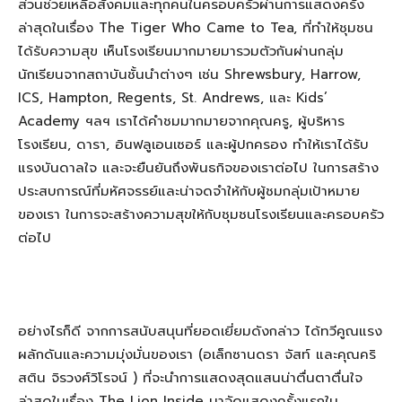
ส่วนช่วยเหลือสังคมและทุกคนในครอบครัวผ่านการแสดงครั้ง
ล่าสุดในเรื่อง The Tiger Who Came to Tea, ที่ทำให้ชุมชน
ได้รับความสุข เห็นโรงเรียนมากมายมารวมตัวกันผ่านกลุ่ม
นักเรียนจากสถาบันชั้นนำต่างๆ เช่น Shrewsbury, Harrow,
ICS, Hampton, Regents, St. Andrews, และ Kids’
Academy ฯลฯ เราได้คำชมมากมายจากคุณครู, ผู้บริหาร
โรงเรียน, ดารา, อินฟลูเอนเซอร์ และผู้ปกครอง ทำให้เราได้รับ
แรงบันดาลใจ และจะยืนยันถึงพันธกิจของเราต่อไป ในการสร้าง
ประสบการณ์ที่มหัศจรรย์และน่าจดจำให้กับผู้ชมกลุ่มเป้าหมาย
ของเรา ในการจะสร้างความสุขให้กับชุมชนโรงเรียนและครอบครัว
ต่อไป
อย่างไรก็ดี จากการสนับสนุนที่ยอดเยี่ยมดังกล่าว ได้ทวีคูณแรง
ผลักดันและความมุ่งมั่นของเรา (อเล็กซานดรา จัสท์ และคุณคริ
สติน จิรวงศ์วิโรจน์ ) ที่จะนำการแสดงสุดแสนน่าตื่นตาตื่นใจ
ล่าสุดในเรื่อง The Lion Inside มาจัดแสดงครั้งแรกใน