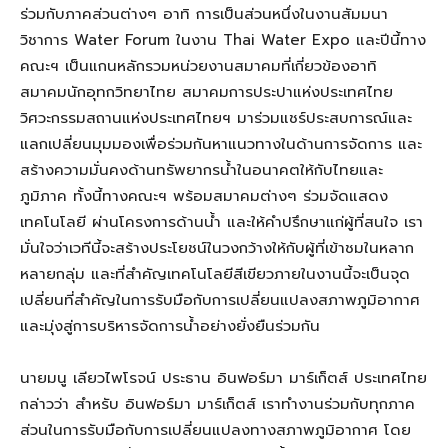
ร่วมกับภาคส่วนต่างๆ อาทิ การเป็นส่วนหนึ่งในงานสัมมนา
วิชาการ Water Forum ในงาน Thai Water Expo และปีนี้ทาง
คณะฯ เป็นแกนหลักรวมหน่วยงานสมาคมที่เกี่ยวข้องอาทิ
สมาคมนักอุทกวิทยาไทย สมาคมการประปาแห่งประเทศไทย
วิศวะกรรมสถานแห่งประเทศไทยฯ มาร่วมแชร์ประสบการณ์และ
แลกเปลี่ยนมุมมองเพื่อร่วมกันหาแนวทางในด้านการจัดการ และ
สร้างความมั่นคงด้านทรัพยากรน้ำในอนาคตให้กับไทยและ
ภูมิภาค ทั้งนี้ทางคณะฯ พร้อมสมาคมต่างๆ ร่วมจัดแสดง
เทคโนโลยี ผ่านโครงการด้านน้ำ และให้คำปรึกษาแก่ผู้ที่สนใจ เรา
มั่นใจว่าเวทีนี้จะสร้างประโยชน์ในวงกว้างให้กับผู้ที่เข้าชมในหลาก
หลายกลุ่ม และที่สำคัญเทคโนโลยีสีเขียวภายในงานนี้จะเป็นจุด
เปลี่ยนที่สำคัญในการรับมือกับการเปลี่ยนแปลงสภาพภูมิอากาศ
และมุ่งสู่การบริหารจัดการน้ำอย่างยั่งยืนร่วมกัน
นายมนู เลียวไพโรจน์ ประธาน อินฟอร์มา มาร์เก็ตส์ ประเทศไทย
กล่าวว่า สำหรับ อินฟอร์มา มาร์เก็ตส์ เราทำงานร่วมกับทุกภาค
ส่วนในการรับมือกับการเปลี่ยนแปลงทางสภาพภูมิอากาศ โดย