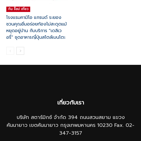
กิน ช๊อป เที่ยว
โรงแรมคามิโอ แกรนด์ ระยอง
ชวนคุณอิ่มอร่อยท้องไม่สะดุดแม้
หยุดอยู่บ้าน กับบริการ “เดลิเว
อรี่” ชุดอาหารญี่ปุ่นสไตล์เบนโตะ
เกี่ยวกับเรา
บริษัท สตาร์มิกซ์ จำกัด 394 ถนนสวนสยาม แขวง
คันนายาว เขตคันนายาว กรุงเทพมหานคร 10230 Fax. 02-
347-3157