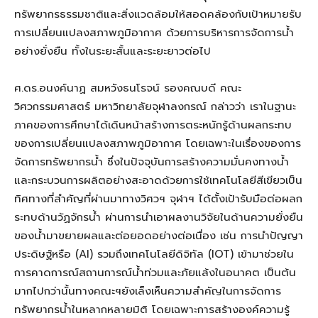
ทรัพยากรธรรมชาติและสิ่งแวดล้อมให้สอดคล้องกับเป้าหมายรับ
การเปลี่ยนแปลงสภาพภูมิอากาศ ด้วยการบริหารการจัดการน้ำ
อย่างยั่งยืน ทั้งในระยะสั้นและระยะยาวต่อไป
ศ.ดร.อนงค์นาฏ สมหวังธนโรจน์ รองคณบดี คณะ
วิศวกรรมศาสตร์ มหาวิทยาลัยจุฬาลงกรณ์ กล่าวว่า เราในฐานะ
ภาคของการศึกษาได้เดินหน้าสร้างการตระหนักรู้ด้านผลกระทบ
ของการเปลี่ยนแปลงสภาพภูมิอากาศ โดยเฉพาะในเรื่องของการ
จัดการทรัพยากรน้ำ ซึ่งในปัจจุบันการสร้างความมั่นคงทางน้ำ
และกระบวนการผลิตอย่างสะอาดด้วยการใช้เทคโนโลยีสีเขียวเป็น
ทิศทางที่สำคัญที่ผ่านมาทางวิศวฯ จุฬาฯ ได้ตั้งเป้ารับมือต่อผลก
ระทบด้านวัฏจักรน้ำ ผ่านการนำเอาผลงานวิจัยในด้านความยั่งยืน
ของน้ำมาขยายผลและต่อยอดอย่างต่อเนื่อง เช่น การนำปัญญา
ประดิษฐ์หรือ (AI) รวมถึงเทคโนโลยีดิจิทัล (IOT) เข้ามาช่วยใน
การคาดการณ์สถานการณ์น้ำท่วมและภัยแล้งในอนาคต เป็นต้น
มากไปกว่านั้นทางคณะฯยังเล็งเห็นความสำคัญในการจัดการ
ทรัพยากรน้ำในหลากหลายมิติ โดยเฉพาะการสร้างองค์ความรู้