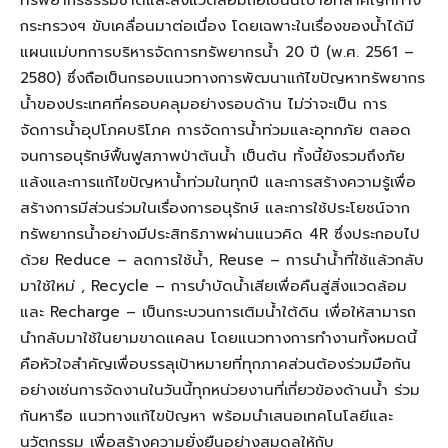
กระทรวงฯ ขับเคลื่อนมาต่อเนื่อง โดยเฉพาะในเรื่องของน้ำได้มี
แผนแม่บทการบริหารจัดการทรัพยากรน้ำ 20 ปี (พ.ศ. 2561 –
2580) ซึ่งถือเป็นกรอบแนวทางการพัฒนาแก้ไขปัญหาทรัพยากร
น้ำของประเทศที่ครอบคลุมอย่างรอบด้าน ไม่ว่าจะเป็น การ
จัดการน้ำอุปโภคบริโภค การจัดการน้ำท่วมและอุทกภัย ตลอด
จนการอนุรักษ์ฟื้นฟูสภาพป่าต้นน้ำ เป็นต้น ทั้งนี้ยังรวมถึงภัย
แล้งและการแก้ไขปัญหาน้ำท่วมในทุกปี และการสร้างความรู้เพื่อ
สร้างการมีส่วนร่วมในเรื่องการอนุรักษ์ และการใช้ประโยชน์จาก
ทรัพยากรน้ำอย่างมีประสิทธิภาพผ่านแนวคิด 4R ซึ่งประกอบไป
ด้วย Reduce – ลดการใช้น้ำ, Reuse – การนำน้ำที่ใช้แล้วกลับ
มาใช้ใหม่ , Recycle – การบำบัดน้ำเสียเพื่อคืนสู่สิ่งแวดล้อม
และ Recharge – เป็นกระบวนการเติมน้ำใต้ดิน เพื่อให้สามารถ
นำกลับมาใช้ในยามขาดแคลน โดยแนวทางการทำงานทั้งหมดนี้
คือหัวใจสำคัญเพื่อบรรลุเป้าหมายที่ทุกภาคส่วนต้องร่วมมือกัน
อย่างเช่นการจัดงานในวันนี้ทุกหน่วยงานที่เกี่ยวข้องด้านน้ำ ร่วม
กันหารือ แนวทางแก้ไขปัญหา พร้อมนำเสนอเทคโนโลยีและ
นวัตกรรม เพื่อสร้างความยั่งยืนอย่างสมดุลให้กับ