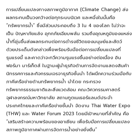
การเปลี่ยนแปลงทางสภาพภูมิอากาศ (Climate Change) ส่ง
ผลกระทบเป็นวงกว้างต่อทุกระบบนิเวศ และหนึ่งในนั้นคือ
“ทรัพยากรน้ำ” ซึ่งมีส่วนประกอบถึง 3 ใน 4 ของโลก ไม่ว่าจะ
เป็น ปัญหาภัยแล้ง อุทกภัยเฉียบพลัน รวมถึงอุณหภูมิของแหล่ง
น้ำที่อุ่นขึ้นส่งผลกระทบต่อการดำรงชีวิตของมนุษย์และสัตว์
ด้วยประเด็นดังกล่าวเพื่อพร้อมรับมือต่อการเปลี่ยนแปลงที่
รุนแรงนี้ และคาดว่าจะทวีความรุนแรงขึ้นอย่างต่อเนื่อง อิน
ฟอร์มา มาร์เก็ตส์ ในฐานะผู้นำธุรกิจด้านการจัดงานแสดงสินค้า
นิทรรศการและกิจกรรมเจรจาธุรกิจชั้นนำ ได้ผนึกความร่วมมือกับ
ภาคีเครือข่ายด้านทรัพยากรน้ำ นำโดย กระทรวง
ทรัพยากรธรรมชาติและสิ่งแวดล้อม คณะวิศวกรรมศาสตร์
จุฬาลงกรณ์มหาวิทยาลัย สถานทูตเนเธอร์แลนด์ประจำ
ประเทศไทยและภาคีเครือข่ายชั้นนำ จัดงาน Thai Water Expo
(THW) และ Water Forum 2023 โดยมีเป้าหมายที่สำคัญ คือ
“เสริมสร้างความพร้อมของอาเซียน เพื่อรับมือการเปลี่ยนแปลง
สภาพภูมิอากาศผ่านการจัดการน้ำอย่างยั่งยืน”