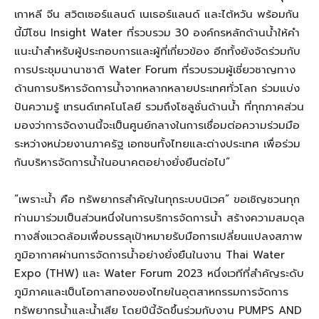
เกาหลี จีน สวิตเซอร์แลนด์ เนเธอร์แลนด์ และไต้หวัน พร้อมกัน
นี้มีโซน Insight Water ที่รวบรวม 30 องค์กรหลักด้านน้ำให้คำ
แนะนำสำหรับผู้ประกอบการและผู้ที่เกี่ยวข้อง อีกทั้งยังจัดร่วมกับ
การประชุมนานาชาติ Water Forum ที่รวบรวมผู้เชี่ยวชาญทาง
ด้านการบริหารจัดการน้ำจากหลากหลายประเทศทั่วโลก ร่วมแบ่ง
ปันความรู้ เทรนด์เทคโนโลยี รวมถึงโซลูชั่นด้านน้ำ ที่ทุกภาคส่วน
มองว่าการจัดงานนี้จะเป็นศูนย์กลางในการเชื่อมต่อความร่วมมือ
ระหว่างหน่วยงานภาครัฐ เอกชนทั้งไทยและต่างประเทศ เพื่อร่วม
กันบริหารจัดการน้ำในอนาคตอย่างยั่งยืนต่อไป”
“เพราะน้ำ คือ ทรัพยากรสำคัญในทุกระบบนิเวศ” ขอเชิญชวนทุก
ท่านมาร่วมเป็นส่วนหนึ่งในการบริการจัดการน้ำ สร้างความสมดุล
ทางสิ่งแวดล้อมเพื่อบรรลุเป้าหมายรับมือการเปลี่ยนแปลงสภาพ
ภูมิอากาศผ่านการจัดการน้ำอย่างยั่งยืนในงาน Thai Water
Expo (THW) และ Water Forum 2023 หนึ่งเวทีที่สำคัญระดับ
ภูมิภาคและเป็นโอกาสทองของไทยในอุตสาหกรรมการจัดการ
ทรัพยากรน้ำและน้ำเสีย โดยปีนี้จัดขึ้นร่วมกับงาน PUMPS AND