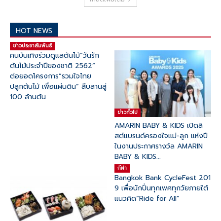
HOT NEWS
ข่าวประชาสัมพันธ์
คนบันเทิงร่วมดูแลต้นไม้“วันรัก
ต้นไม้ประจำปีของชาติ 2562”
ต่อยอดโครงการ“รวมใจไทย
ปลูกต้นไม้ เพื่อแผ่นดิน” สืบสานสู่
100 ล้านต้น
ข่าวทั่วไป
AMARIN BABY & KIDS เปิดลิ
สต์แบรนด์ครองใจแม่-ลูก แห่งปี
ในงานประกาศรางวัล AMARIN
BABY & KIDS...
กีฬา
Bangkok Bank CycleFest 201
9 เพื่อนักปั่นทุกเพศทุกวัยภายใต้
แนวคิด“Ride for All”