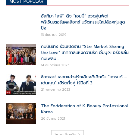
MOST POPULAR
อัลทิมา ไลฟ์” ดึง “เอมมี่” อวดหุ่นฟิต!
พรีเซ็นเตอร์แคลล็อกซ์ นวัตกรรมใหม่ล็อคหุ่นสุด
ปัง
13 กันยายน 2019
คนบันเทิง ร่วมเปิดร้าน “Star Market Sharing
the Love” เทศกาลแห่งความรัก อิ่มบุญ อร่อยลิ้น
กินเพลิน...
14 กุมภาพันธ์ 2025
ช็อกเลย! เฉลยแล้วคู่รักเสียงดีเลิกกัน “แกรนด์ –
เด่นคุณ” เฮิร์ตทั้งคู่ ไร้มือที่ 3
21 พฤษภาคม 2023
The Fedderation of K-Beauty Professional
Korea
26 มีนาคม 2021
โหลดเพิ่มเติม