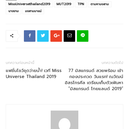
MissUniversethailand2019
MUT2019
TPN
ตามหามงสาม
นางงาม
มงสามมาแน่
บทความก่อนหน้านี้
บทความถัดไป
แฟชั่นโชว์ชุดว่ายน้ำ! เวที Miss
77 มิสแกรนด์ สวยพร้อม เข้า
Universe Thailand 2019
กองประกวด วันแรก! ณวัฒน์
อิสรไกรศีล เตรียมเก็บตัวเฟ้นหา
“มิสแกรนด์ ไทยแลนด์ 2019”