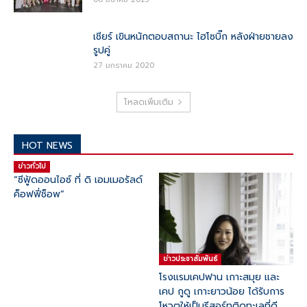
เชียร์ เขินหนักตอบสถานะ ไฮโซบิ๊ก หลังฝ่ายชายลง
รูปคู่
27 มกราคม 2020
โหลดเพิ่มเติม
HOT NEWS
ข่าวทั่วไป
“ซีฟู้ดออนไอซ์ ที่ ดิ เอมเมอรัลด์
ค็อฟฟี่ช็อพ”
ข่าวประชาสัมพันธ์
โรงแรมเคปฟาน เกาะสมุย และ
เคป กูดู เกาะยาวน้อย ได้รับการ
โหวตให้เป็นรีสอร์ทติดทะเลที่ดี