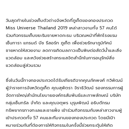
วันสุดท้ายในช่วงเก็บตัวต่างจังหวัดที่ภูเก็ตของกองประกวด
Miss Universe Thailand 2019 เหล่าสาวงามทั้ง 57 คนได้
ร่วมกิจกรรมเก็บขยะริมชายหาดกะรน บริเวณหน้าที่พักโรงแรม
เซ็นทารา แกรนด์ บีช รีสอร์ท ภูเก็ต เพื่อช่วยรักษาภูมิทัศน์
ชายหาดให้สวยงาม ลดการเกิดมลภาวะเป็นพิษต่อสัตว์น้ำและสิ่ง
แวดล้อม และหวังช่วยสร้างกระแสจิตสำนึกในการอนุรักษ์สิ่ง
แวดล้อมสู่ส่วนรวม
ซึ่งในวันนี้ทางกองประกวดได้รับเกียรติจากคุณภัคพงศ์ ทวิพัฒน์
ผู้ว่าราชการจังหวัดภูเก็ต คุณสุพัตรา จิราธิวัฒน์ รองกรรมการผู้
จัดการใหญ่สำนักนโยบายองค์กรสัมพันธ์และภาพลักษณ์ บริษัท
กลุ่มเซ็นทรัล จำกัด และคุณจตุพร บุรุษพัฒน์ อธิบดีกรม
ทรัพยากรทางทะเลและชายฝั่ง เข้าร่วมกิจกรรมกับเหล่าสาวงามผู้
เข้าประกวดทั้ง 57 คนและทีมงานของกองประกวด โดยมีเป้า
หมายร่วมกันที่ต้องการให้กิจกรรมในครั้งนี้ช่วยกระตุ้นให้เกิด