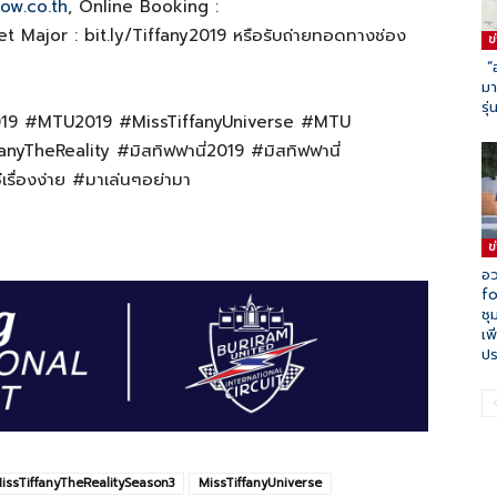
ow.co.th
, Online Booking :
et Major : bit.ly/Tiffany2019 หรือรับถ่ายทอดทางช่อง
ข
“อ
มา
รุ
2019 #MTU2019 #MissTiffanyUniverse #MTU
yTheReality #มิสทิฟฟานี่2019 #มิสทิฟฟานี่
่เรื่องง่าย #มาเล่นๆอย่ามา
ข
อ
fo
ชุ
เพ
ป
issTiffanyTheRealitySeason3
MissTiffanyUniverse