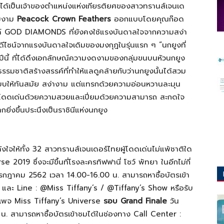
่จะได้เป็นเจ้าของตำแหน่งแห่งเกียรติยศของสาวทรานส์เจนเด
ามงาม
Peacock Crown Feathers
ออกแบบโดยคุณก๊อด
บรนด์ GOD DIAMONDS ที่ยังคงใช้แรงบันดาลใจจากความสง่า
ีไซน์จากแรงบันดาลใจเดิมของมงกุฎในรุ่นแรก ๆ “นกยูงที่
นปีนี้ ที่ได้ดึงเอกลักษณ์ความงดงามของกลุ่มขนบนหัวนกยูง
มชาติสร้างสรรค์ที่ทำให้แลดูคล้ายกับว่านกยูงนั้นได้สวม
แบบให้ทันสมัย สง่างาม แต่แทรกด้วยความอ่อนหวานละมุน
 ผู้โดดเด่นด้วยความสวยและเปี่ยมด้วยความสามารถ สะกดใจ
ิ่งขึ้นประนึงเป็นราชินีแห่งนกยูง
ังใจให้ทั้ง 32 สาวทรานส์เจนเดอร์ไทยผู้โดดเด่นไม่แพ้ชาติใด
019 ซึ่งจะมีขึ้นที่โรงละครทิฟฟานี่ โชว์ พัทยา ในอีกไม่กี่
กรกฎาคม 2562 เวลา 14.00-16.00 น. สามารถหาซื้อบัตรเข้า
และ Line : @Miss Tiffany’s / @Tiffany’s Show หรือรับ
เพจ Miss Tiffany’s Universe
รอบ Grand Finale
วัน
น. สามารถหาซื้อบัตรเข้าชมได้ในช่องทาง Call Center :