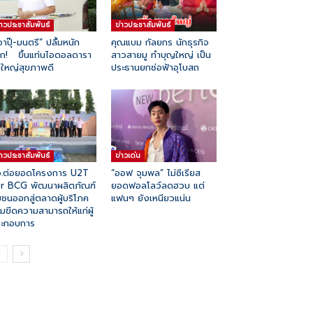
่าวประชาสัมพันธ์
ข่าวประชาสัมพันธ์
าปุ๊-มนตรี” ปลื้มหนัก
คุณแบม กัลยกร นักธุรกิจ
ก! ขึ้นแท่นไอดอลดารา
สาวสายมู ทำบุญใหญ่ เป็น
่นใหญ่สุขภาพดี
ประธานยกช่อฟ้าอุโบสถ
่าวประชาสัมพันธ์
ข่าวเด่น
ว.ต่อยอดโครงการ U2T
“ออฟ จุมพล” ไม่ซีเรียส
r BCG พัฒนาผลิตภัณฑ์
ยอดฟอลโลว์ลดฮวบ แต่
มชนออกสู่ตลาดผู้บริโภค
แฟนๆ ยังเหนียวแน่น
ิ่มขีดความสามารถให้แก่ผู้
ระกอบการ