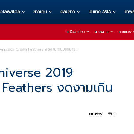
าวไลฟ์สไตล์
ข่าวเด่น
คลิปข่าว
บันเทิง ASIA
ภาพย
กิน ช๊อป เที่ยว
นานาสาระ
ออนแอร์
 Peacock Crown Feathers งดงามเกินบรรยาย!!
Universe 2019
Feathers งดงามเกิน
1565
0