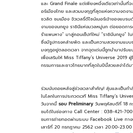
และ Grand Finale แต่เพียงหนึ่งเดียวเท่านั้นที
อร์เมืองไทย และสวมมงกุฎที่สุดแห่งความงดง
ชวลิต ชมเมือง จิวเวลรี่ดีไซน์เนอร์เจ้าของแ
งามของนกยูง ราชินีแห่งมวลหมู่นก ต่อยอดการด
รำแพนหาง” มาสู่คอนเซ็ปท์ใหม่ “ราชินีนกยูง” ใ
ซึ่งมีรูปทรงคล้ายพัด และเป็นความสวยงามแบบธรร
มงกุฎอยู่ตลอดเวลา จากจุดเด่นนี้ถูกนำมาปรับ
เพื่อเสริมให้ Miss Tiffany’s Universe 2019
กรรมการและชาวไทยมากที่สุดในปีนี้สวยสง่าได้มากย
ร่วมนับถอยหลังสู่ช่วงเวลาสำคัญ! ลุ้นและเป็นกำล
ในโลกในการประกวดเวที Miss Tiffany’s Universe 2
วันจากนี้
รอบ
Preliminary
วันพฤหัสบดีที่ 18 
ชมได้ในช่องทาง Call Center : 038-421-700 
ชมการถ่ายทอดผ่านระบบ Facebook Live ทาง
เสาร์ที่ 20 กรกฎาคม 2562 เวลา 20.00-23.00 