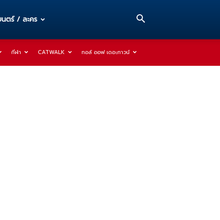
นตร์ / ละคร
กีฬา
CATWALK
ทอล์ ออฟ เดอะทาวน์