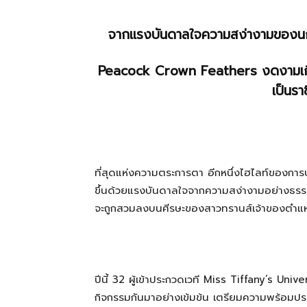
จากแรงบันดาลใจความสง่างามของน
ที่
Peacock Crown Feathers
งดงามเ
เป็นรา
เป็น
ความ
ที่สุดแห่งความตระการตา อีกหนึ่งไฮไลท์ของการป
ขึ้นด้วยแรงบันดาลใจจากความสง่างามอย่างธรร
จะถูกสวมลงบนศีรษะของสาวทรานส์เจ้าของตำแห
จริง
ปีนี้ 32 ผู้เข้าประกวดเวที Miss Tiffany’s Univ
กิจกรรมกันมาอย่างเข้มข้น เตรียมความพร้อมป