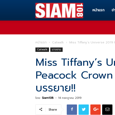
Siam108
หน้าแรก
ข่
ทุก
หน้าแรก
Catwalk
Miss Tiffany’s Universe 2019
Catwalk
นางงาม
ข่าวสาร
Miss Tiffany’s 
Peacock Crown 
ทุก
บรรยาย!!
เรื่อง
โดย
Siam108
-
14 กรกฎาคม 2019
Share
ราว