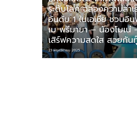
ระดับโลก ฉลองความสำเร็จ
อันดับ 1 ในเอเชีย ชวนอินฟ
ที่
เม พรีมายา – น้องโมเน่ 
เสิร์ฟความสดใส สวยกันท
เป็น
23 พฤศจิกายน 2025
ความ
จริง