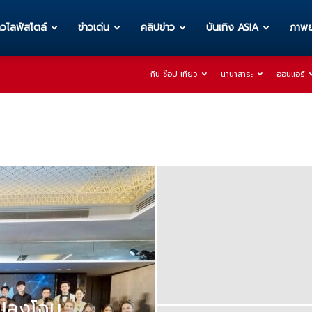
าวไลฟ์สไตล์
ข่าวเด่น
คลิปข่าว
บันเทิง ASIA
ภาพย
กิน ช๊อป เที่ยว
นานาสาระ
ออนแอร์
แปลงโฉม