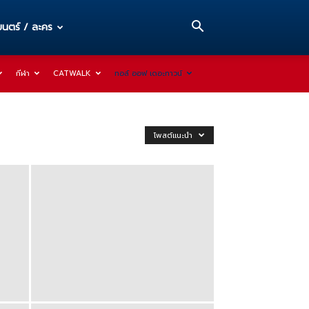
นตร์ / ละคร
กีฬา
CATWALK
ทอล์ ออฟ เดอะทาวน์
โพสต์แนะนำ