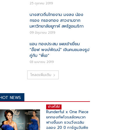
25 ตุลาคม 2019
นางสาวถิ่นไทยงาม มงลง น้อง
กรอง กรองทอง สาวงามจาก
มหาวิทยาลัยยูทาห์ สหรัฐอเมริกา
09 มิถุนายน 2019
แอน ทองประสม เผยเข้าเยี่ยม
“อ๊อฟ พงษ์พัฒน์” เขินคนชมลงรูป
คู่กับ “พี่เอ”
03 เมษายน 2019
โหลดเพิ่มเติม
HOT NEWS
ข่าวทั่วไป
Runderful x One Piece
ยกกองทัพโจรสลัดหมวก
ฟางขึ้นบก ชวนวิ่งเฉลิม
ฉลอง 20 ปี การ์ตูนวันพีซ