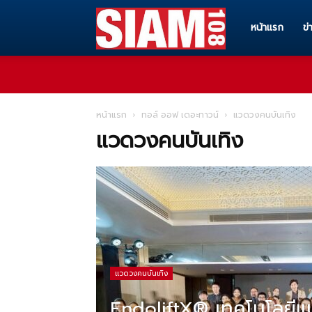
Siam108
หน้าแรก
ข่
ทุก
หน้าแรก
ทอล์ ออฟ เดอะทาวน์
แวดวงคนบันเทิง
แวดวงคนบันเทิง
ข่าวสาร
ทุก
เรื่อง
แวดวงคนบันเทิง
EndoliftX® เทคโนโลยี
ราว