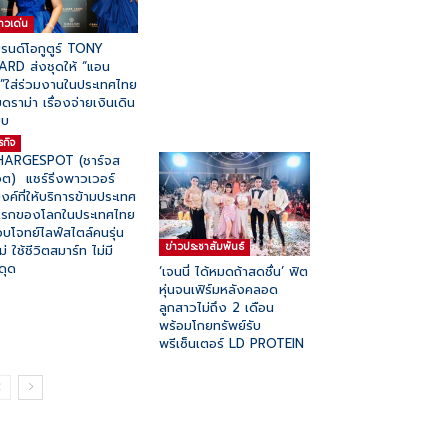
่าวเด่น
รนด์โอกูตูร์ TONY
RD ส่งชุดให้ “แอน
”ใส่ร่วมงานในประเทศไทย
ดราม่า เรื่องจ่ายเงินเดิน
บบ
รกิจ
HARGESPOT (ชาร์จส
ต) แชร์ริ่งพาวเวอร์
งค์ที่ให้บริการข้ามประเทศ
่แรกของโลกในประเทศไทย
บโจทย์ไลฟ์สไตล์คนรุ่น
ข่าวประชาสัมพันธ์
ม่ ใช้ชีวิตสมาร์ท ไม่มี
ดุด
‘เจนนี่ ได้หมดถ้าสดชื่น’ ฟิต
หุ่นจนเฟิร์มหลังคลอด
ลูกสาวไม่ถึง 2 เดือน
พร้อมโกยทรัพย์รับ
พรีเซ็นเตอร์ LD PROTEIN