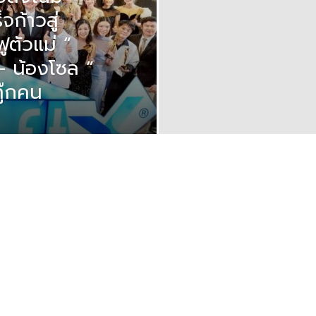
ก้าวสู่
ูตัวแม่ “
– น้องโซล ”
ู๊กคน