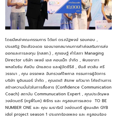
โดยมีเหล่าคณะกรรมการ ได้แก่ ดร.ณัฐพงษ์ รอบคอบ ,
ประเสริฐ ปิยะสัจจะเดช รองนายกสมาคมการค้าส่งเสริมการส่ง
ออกและการลงทุน (กสสท.) , ศุภเชษฐ์ คำโสภา Managing
Director บริษัท เพลย์ เอส คอนเน็ก จำกัด , พิมชยาภา
พหลโยธิน ศิลปิน นักแสดง และผู้จัดซีรีส์ , ยีนส์ เกวลิน ศรี
วรรณา , คุณ อรรถพล จันทรวงศ์ไพศาล กรรมการผู้จัดการ
บริษัท ยูอินเนอร์ จำกัด , คุณเตเต้ สิรภพ แก้วมาก โค้ชด้านการ
สร้างความมั่นใจในการสื่อสาร (Confidence Communication
Coach) สถาบัน Communucation Expert , คุณประจัญพล
วงษ์ดนตรี (ครูพี่ไมค) พิธีกร และ ครูสอนการแสดง TO BE
NUMBER ONE และ คุณ เมธาริณี วงษ์ดนตรี ผู้ชนะเลิศ GYB
idol project season 1 ประเภทร้องเพลง และ ครูสอนร้อง