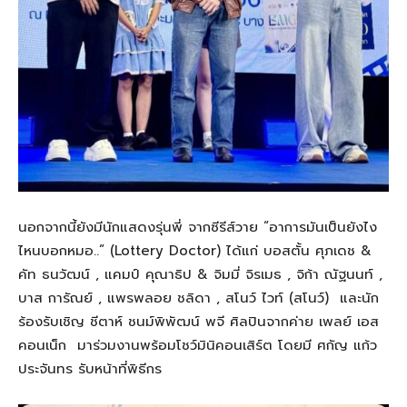
นอกจากนี้ยังมีนักแสดงรุ่นพี่ จากซีรีส์วาย “อาการมันเป็นยังไง
ไหนบอกหมอ..” (Lottery Doctor) ได้แก่ บอสตั้น ศุภเดช &
คัท ธนวัฒน์ , แคมป์ คุณาธิป & จิมมี่ จิรเมธ , จิก้า ณัฐนนท์ ,
บาส การัณย์ , แพรพลอย ชลิดา , สโนว์ ไวท์ (สโนว์) และนัก
ร้องรับเชิญ ชีตาห์ ชนม์พิพัฒน์ พจี ศิลปินจากค่าย เพลย์ เอส
คอนเน็ก มาร่วมงานพร้อมโชว์มินิคอนเสิร์ต โดยมี ศกัญ แก้ว
ประจันทร รับหน้าที่พิธีกร