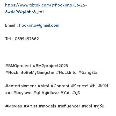
https://www.tiktok.com/@flockinto?_t=ZS-
8w4aPWqAhbr&_r=1
Email :
flockinto@gmail.com
Tel : 0899497362
#BMGproject #BMGproject2025
#FlockIntoBeMyGangstar #FlockInto #GangStar
#entertainment #Viral #Content #SeriesY #bl #ซีรีส์
วาย #boylove #gl #girllove #Yuri #ยูริ
#Movies #Artist #models #influencer #idol #คู่จิ้น