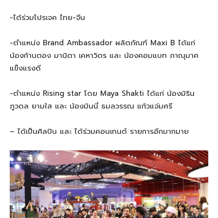
-ได้ร่วมโปรเจค ไทย-จีน
-ตำแหน่ง Brand Ambassador ผลิตภัณฑ์ Maxi B ได้แก่
น้องก้านตอง มานิตา เคหาวิตร และ น้องคอมแบท ภาณุมาศ
แข็งแรงดี
-ตำแหน่ง Rising star โดย Maya Shakti ได้แก่ น้องมิริน
ภูวดล ยามใส และ น้องมินนี่ ธมลวรรณ แก้วแจ่มศรี
– ได้เป็นศิลปิน และ ได้ร่วมคอนเทนต์ รายการอีกมากมาย