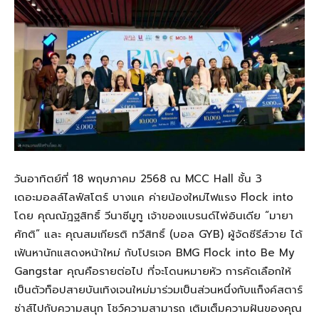
วันอาทิตย์ที่ 18 พฤษภาคม 2568 ณ MCC Hall ชั้น 3
เดอะมอลล์ไลฟ์สโตร์ บางแค ค่ายน้องใหม่ไฟแรง Flock into
โดย คุณณัฎฐสิทธิ์ วีนาซีมูทู เจ้าของแบรนด์ไพ่อินเดีย “มายา
ศักติ” และ คุณสมเกียรติ ทวีสิทธิ์ (บอล GYB) ผู้จัดซีรีส์วาย ได้
เฟ้นหานักแสดงหน้าใหม่ กับโปรเจค BMG Flock into Be My
Gangstar คุณคือรายต่อไป ที่จะโดนหมายหัว การคัดเลือกให้
เป็นตัวท็อปสายบันเทิงเจนใหม่มาร่วมเป็นส่วนหนึ่งกับแก็งค์สตาร์
ซ่าส์ไปกับความสนุก โชว์ความสามารถ เติมเต็มความฝันของคุณ