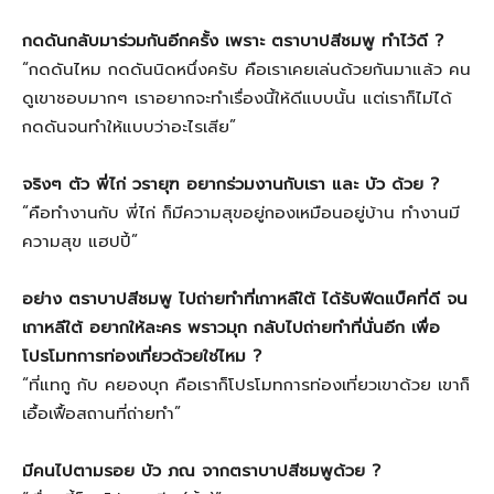
กดดันกลับมาร่วมกันอีกครั้ง เพราะ ตราบาปสีชมพู ทำไว้ดี ?
“กดดันไหม กดดันนิดหนึ่งครับ คือเราเคยเล่นด้วยกันมาแล้ว คน
ดูเขาชอบมากๆ เราอยากจะทำเรื่องนี้ให้ดีแบบนั้น แต่เราก็ไม่ได้
กดดันจนทำให้แบบว่าอะไรเสีย”
จริงๆ ตัว พี่ไก่ วรายุฑ อยากร่วมงานกับเรา และ บัว ด้วย ?
“คือทำงานกับ พี่ไก่ ก็มีความสุขอยู่กองเหมือนอยู่บ้าน ทำงานมี
ความสุข แฮปปี้”
อย่าง ตราบาปสีชมพู ไปถ่ายทำที่เกาหลีใต้ ได้รับฟีดแบ็คที่ดี จน
เกาหลีใต้ อยากให้ละคร พราวมุก กลับไปถ่ายทำที่นั่นอีก เพื่อ
โปรโมทการท่องเที่ยวด้วยใช่ไหม ?
“ที่แทกู กับ คยองบุก คือเราก็โปรโมทการท่องเที่ยวเขาด้วย เขาก็
เอื้อเฟื้อสถานที่ถ่ายทำ”
มีคนไปตามรอย บัว ภณ จากตราบาปสีชมพูด้วย ?