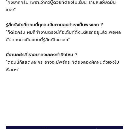
“คงยากครับ เพราะว่าคิวบู๊ด้วยที่ต้องไปเรียน รายละเอียดมัน
เยอะ”
รู้สึกยังไงที่ตอนนี้ทุกคนจับตามองว่าเราเป็นพระเอก ?
“ก็ดีใจครับ ผมก็ทำงานตรงนี้คือเต็มที่ตั้งแต่แรกอยู่แล้ว พอผล
มันออกมาเป็นแบบนี้รู้สึกดีใจมากๆ”
มีงานอะไรที่เราอยากจะลองทำอีกไหม ?
“ตอนนี้ก็แสดงละคร อาจจะมีพิธีกร ที่ต้องลองฝึกฝนตัวเองไป
เรื่อยๆ”