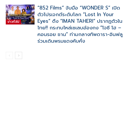
“852 Films” จับมือ “WONDER S” เปิด
ตัวโปรเจกต์ระดับโลก “Lost In Your
Eyes” ดึง “IMAN TAHERI” ปรากฏตัวใน
ข่าวทั่วไป
ไทย!! กระทบไหล่เซเลบฮ่องกง “โจซี โฮ –
คอนรอย ชาน” ท่ามกลางทัพดารา-อินฟลู
ร่วมเดินพรมแดงคับคั่ง