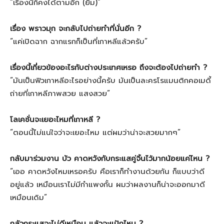
“เรื่องนี้ก็คงได้ตามอีก (ยิ้ม)”
เรื่อง พราวมุก จะกลับไปถ่ายทำที่นั่นอีก ?
“แค่เปิดฉาก ฉากแรกก็เป็นที่เกาหลีแล้วครับ”
เรื่องนี้เกี่ยวข้องอะไรกับต่างประเทศเหรอ ถึงจะต้องไปถ่ายทำ ?
“มันเป็นฟิวเกาหลีอะไรอย่างนี้ครับ มันเป็นละครโรแมนติกคอเมดี้
ถ่ายที่เกาหลีภาพสวย แสงสวย”
โลเคชั่นจะเยอะไหมที่เกาหลี ?
“ตอนนี้ไม่แน่ใจว่าจะเยอะไหม แต่ผมว่าน่าจะสวยมากๆ”
กลับมาร่วมงาน บัว คาดหวังกับกระแสคู่จิ้นไว้มากน้อยแค่ไหน ?
“เออ คาดหวังไหมเหรอครับ คือเราก็ทำงานด้วยกัน ก็แบบว่าดี
อยู่แล้ว เหมือนเราไม่มีกำแพงกั้น ผมว่าผลงานก็น่าจะออกมาดี
เหมือนเดิม”
กลัวกระแสจะไม่ดีเหมือน แล้วจะแป้กไหม ?