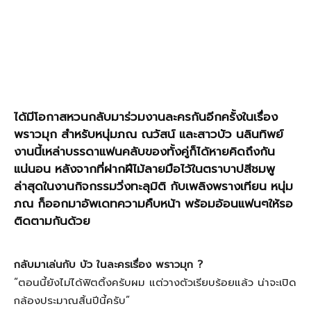
ได้มีโอกาสหวนกลับมาร่วมงานละครกันอีกครั้งในเรื่อง
พราวมุก สำหรับหนุ่มภณ ณวัสน์ และสาวบัว นลินทิพย์
งานนี้เหล่าบรรดาแฟนคลับของทั้งคู่ก็ได้หายคิดถึงกัน
แน่นอน หลังจากที่ฝากฝีไม้ลายมือไว้ในตราบาปสีชมพู
ล่าสุดในงานกิจกรรมวิ่งทะลุมิติ กับเพลิงพรางเทียน หนุ่ม
ภณ ก็ออกมาอัพเดทความคืบหน้า พร้อมอ้อนแฟนๆให้รอ
ติดตามกันด้วย
กลับมาเล่นกับ บัว ในละครเรื่อง พราวมุก ?
“ตอนนี้ยังไม่ได้ฟิตติ้งครับผม แต่วางตัวเรียบร้อยแล้ว น่าจะเปิด
กล้องประมาณสิ้นปีนี้ครับ”