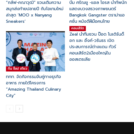
“กลัฟ-คณาวุฒิ” ชวนเติมความ
บีม ศรัณยู -แอล โอรส นำทัพนัก
สนุกส่งท้ายปลายปี กับไอเทมใหม่
แสดงบวงสรวงภาพยนตร์
ล่าสุด ‘MOO x Nanyang
Bangkok Gangster ดราม่าแอ
Sneakers’
คชั่น หนังดีฝีมือคนไทย
คอนเสิร์ต
Zeal นำทีมชวน ป๊อด โมเดิร์นด็
อก และ อิ้งค์-วรันธร เปิด
ประสบการณ์ต่างแดน ทัวร์
คอนเสิร์ต2เมืองใหญ่ใน
ออสเตรเลีย
กิน ช๊อป เที่ยว
ททท. จัดกิจกรรมจับคู่ทางธุรกิจ
อาหาร ภายใต้โครงการ
“Amazing Thailand Culinary
City”