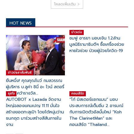
โหลดเพิ่มเติม
HOT NEWS
ข่าวเด่น
ชมพู่ อารยา มอบเงิน 1.2ล้าน
มูลนิธิรามาธิบดีฯ ซื้อเครื่องช่วย
หายใจช่วย ป่วยผู้ป่วยโควิด-19
ข่าวประชาสัมพันธ์
ยืนหนึ่ง! คุณคุณโบว์ กมลวรรณ
ผู้บริหาร บ.ลูค่า ชินี่ อะ ไวน์ สตอรี่
ภูเก็ต คว้ารางวัล...
ธุรกิจ
คอนเสิร์ต
AUTOBOT x Lazada จัดงาน
“โก้ มิสเตอร์แซกแมน” มอบ
ใหญ่ฉลองแคมเปญ 11.11 มั่นใจ
ประสบการณ์เต็มอิ่ม 2 อารมณ์
สร้างยอดทะลุเป้า โดยได้หนุ่มว่าน
กับการเปิดตัวอัลบั้มใหม่ “Koh
ธนกฤต มาร่วมสร้างสีสันภายใน
The ClarinetMan” และ
งาน
คอนเสิร์ต “Thailand...