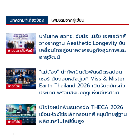
บทความที่เกี่ยวข้อง
เพิ่มเติมจากผู้เขียน
นาโนเทค สวทช. จับมือ เมิร์ซ เอสเธติกส์
วางรากฐาน Aesthetic Longevity ขับ
เคลื่อนไทยสู่อนาคตเศรษฐกิจสุขภาพและ
ข่าวประชาสัมพันธ์
อายุวัฒน์
“แม่น้อง” นำทัพเปิดตัวพันธมิตรสปอน
เซอร์ นับถอยหลังสู่เวที Miss & Mister
Earth Thailand 2026 เปิดรับสมัครทั่ว
ข่าวทั่วไป
ประเทศ พร้อมชิงมงกุฎแห่งเกียรติยศ
บีโอไอผนึกพันธมิตรจัด THECA 2026
เชื่อมห่วงโซ่อิเล็กทรอนิกส์ หนุนไทยสู่ฐาน
ผลิตเทคโนโลยีขั้นสูง
ข่าวทั่วไป