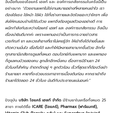
จับมือกันของไอแคร์ เฮลท์ และ องค์การเภสัชกรรมในครั้งนี้เป็น
อย่างมาก
“ด้วยงานแพทไม่ใช่งานสบายอย่างที่หลายคนเข้าใจ เรา
ต้องใช้แรง ใช้หน้า ใช้ผิว ใช้ทั้งร่างกายและจิตใจเยอะกว่าใครๆ เพื่อ
ส่งให้คนรอบข้างได้รับด้วย แพทจึงต้องดูแลตัวเองอย่างดี การ
ผนึกกำลังกันระหว่างไอแคร์ เฮลท์ และ องค์การเภสัชกรรม จึงเป็น
เรื่องน่ายินดีมากค่ะ เพราะแพทมองว่าเป็นการกระจายข่าวสาร
เวชภัณฑ์ ยา และเวชสำอางที่เราไม่เคยรู้จัก ให้เข้าถึงได้ง่ายขึ้นและ
เกิดความมั่นใจ เชื่อถือได้ และทำให้มีหลายสาขามากขึ้นด้วย อีกทั้ง
ทุกสาขามีเภสัชกรดูแลทั้งหมด ตอบโจทย์กับแพทมาก และแพทเอง
ก็ดูแลคนป่วยสองคน ลูกเล็กอีกหนึ่งคน เรื่องการมีร้านยา 24
ชั่วโมงก็สำคัญ ถ้าตกดึกอยู่ ๆ ลูกตัวร้อน เร็วที่สุดเราก็ต้องวิ่งเข้า
ร้านขายยา หายาที่จะช่วยบรรเทาอาการเบื้องต้นก่อน หากเราเข้าถึง
ร้านยาได้ตลอด 24 ชั่วโมง มันดีกับประชาชนแน่นอนค่ะ”
ปัจจุบัน
บริษัท ไอแคร์ เฮลท์ จำกัด
มีร้านยาในเครือทั้งหมด 25
สาขา ภายใต้ชื่อ
ICARE (ไอแคร์), Pharmax (ฟาร์แมกซ์),