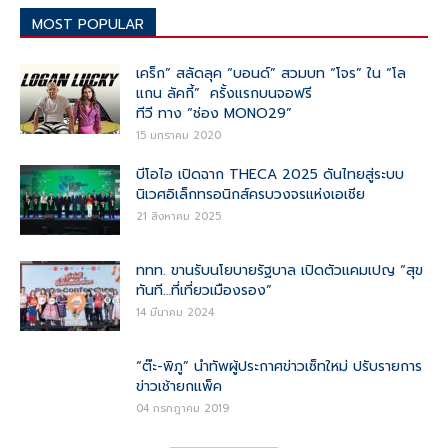
MOST POPULAR
เคร็ก” สลัดลุค “บอนด์” สวมบท “โจร” ใน “โล
แกน ลัคกี้” ครั้งแรกบนจอฟรี
ทีวี ทาง “ช่อง MONO29”
15 มกราคม 2020
บีโอไอ เปิดฉาก THECA 2025 ดันไทยสู่ระบบ
นิเวศอิเล็กทรอนิกส์ครบวงจรแห่งเอเชีย
21 สิงหาคม 2025
ททท. ขานรับนโยบายรัฐบาล เปิดตัวแคมเปญ “สุข
ทันที…ที่เที่ยวเมืองรอง”
14 มีนาคม 2024
“ต๊ะ-พิภู” นำทัพผู้ประกาศข่าวเซ็ทใหม่ ปรับรายการ
ข่าวเช้ายกแพ็ค
04 กรกฎาคม 2019