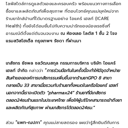
ไลฟ์สไตล์การดูแลตัวเองและครอบครัว พร้อมแนวทางการเลือก
ซื้อยาและผลิตภัณฑ์เพื่อสุขภาพ ที่ตอบโจทย์คุณแม่ยุคใหม่จาก
ร้านยาใกล้บ้านที่ได้มาตรฐานอย่าง ไอแคร์ เฮลท์ (ICARE
Health) ทั้งยังได้อมยิ้มไปกับความน่ารักของน้องเรซซิ่งที่
อารมณ์ดีตั้งแต่ต้นจนจบงาน
ณ ห้องเลอ โลตัส
1 ชั้น 2 โรง
แรมสวิสโฮเต็ล กรุงเทพฯ รัชดา ที่ผ่านมา
เภสัชกร ธัชพล ชลวัฒนสกุล
กรรมการบริหาร
บริษัท ไอแคร์
เฮลท์ จำกัด
กล่าวว่า
“
การร่วมมือกันในครั้งนี้จะทำให้มีจุดจำหน่าย
สินค้าขององค์การเภสัชกรรมเพิ่มขึ้นจากร้านยา
GPO 8
สาขา
กลายเป็น
33
สาขาเมื่อรวมกับร้านยาทั้งหมดในเครือไอแคร์ เฮลท์
นอกจากนี้
เราจะเปิดตัว
“
pharmax24
” ร้านยาที่มีเภสัชกร
ตลอด
24
ชมร้านแรกในประเทศไทย เพื่อให้ผู้บริโภคสามารถเข้าถึงยา
และผลิตภัณฑ์สุขภาพ ผ่านเภสัชกรได้ตลอด
24
ชม
.”
ส่วน
“แพท
-ณปภา”
คุณแม่สายสตรอง เผยว่ารู้สึกยินดีกับการ