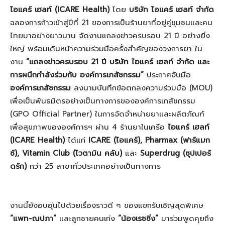
ไอแคร์ เฮลท์
(
ICARE Health)
โดย
บริษัท ไอแคร์ เฮลท์ จำกัด
ฉลองการก้าวเข้าสู่ปีที่ 21 ของการเป็นร้านยาที่อยู่คู่ชุมชนและคน
ไทยมาอย่างยาวนาน จัดงานแถลงข่าวครบรอบ 21 ปี อย่างยิ่ง
ใหญ่ พร้อมเดินหน้าความร่วมมือครั้งสำคัญของวงการยา ใน
งาน
“แถลงข่าวครบรอบ 21 ปี บริษัท ไอแคร์ เฮลท์ จำกัด และ
การผนึกกำลังร่วมกับ องค์การเภสัชกรรม”
ประกาศจับมือ
องค์การเภสัชกรรม
ลงนามบันทึกข้อตกลงความร่วมมือ (MOU)
เพื่อเป็นพันธมิตรอย่างเป็นทางการขององค์การเภสัชกรรม
(GPO Official Partner) ในการจัดจำหน่ายยาและผลิตภัณฑ์
เพื่อสุขภาพขององค์การฯ ผ่าน 4 ร้านยาในเครือ
ไอแคร์ เฮลท์
(
ICARE Health)
ได้แก่
ICARE (ไอแคร์), Pharmax (ฟาร์แมก
ซ์), Vitamin Club (ไวตามิน คลับ)
และ
Superdrug (ซุปเปอร์
ดรัก)
กว่า 25 สาขาทั่วประเทศอย่างเป็นทางการ
งานนี้ยังอบอุ่นไปด้วยเรื่องราวดี ๆ ของแขกรับเชิญสุดพิเศษ
“แพท
-ณปภา”
และลูกชายคนเก่ง
“น้องเรซซิ่ง”
มาร่วมพูดคุยถึง