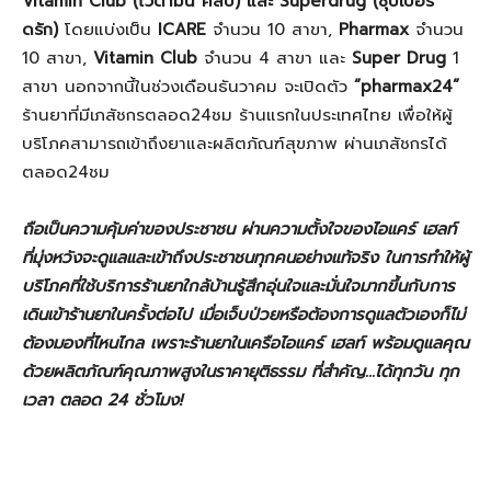
Vitamin Club (ไวตามิน คลับ) และ Superdrug (ซุปเปอร์
ดรัก)
โดยแบ่งเป็น
ICARE
จำนวน 10 สาขา,
Pharmax
จำนวน
10 สาขา,
Vitamin Club
จำนวน 4 สาขา และ
Super Drug
1
สาขา นอกจากนี้ในช่วงเดือนธันวาคม จะเปิดตัว
“
pharmax24
”
ร้านยาที่มีเภสัชกรตลอด24ชม ร้านแรกในประเทศไทย เพื่อให้ผู้
บริโภคสามารถเข้าถึงยาและผลิตภัณฑ์สุขภาพ ผ่านเภสัชกรได้
ตลอด24ชม
ถือเป็นความคุ้มค่าของประชาชน ผ่านความตั้งใจของไอแคร์ เฮลท์
ที่มุ่งหวังจะดูแลและเข้าถึงประชาชนทุกคนอย่างแท้จริง ในการทำให้ผู้
บริโภคที่ใช้บริการร้านยาใกล้บ้านรู้สึกอุ่นใจและมั่นใจมากขึ้นกับการ
เดินเข้าร้านยาในครั้งต่อไป เมื่อเจ็บป่วยหรือต้องการดูแลตัวเองก็ไม่
ต้องมองที่ไหนไกล เพราะร้านยาในเครือไอแคร์ เฮลท์ พร้อมดูแลคุณ
ด้วยผลิตภัณฑ์คุณภาพสูงในราคายุติธรรม ที่สำคัญ
…ได้ทุกวัน ทุก
เวลา ตลอด 24 ชั่วโมง!