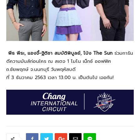
พีธ พีระ, แองจี้
-ฐิติชา สมบัติพิบูลย์, โป่ง The Sun
ร่วมการัน
ตีความมันส์ก่อนใคร ณ สเตจ 1 โมโน เน็กซ์ ออฟฟิศ
ถ.ชัยพฤกษ์ จ.นนทบุรี วันพฤหัสบดี
ที่ 3 ธันวาคม 2563 เวลา 13.00 น. เป็นต้นไป เจอกัน!