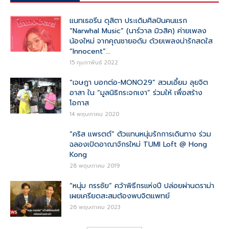
แนทเธอรีน ดุสิตา ประเดิมศิลปินคนแรก
“Narwhal Music” (นาร์วาล มิวสิค) ค่ายเพลง
น้องใหม่ จากคุณชายอดัม ด้วยเพลงน่ารักสดใส
“Innocent”...
15 กุมภาพันธ์ 2022
“เจษฎา บอกต่อ-MONO29” สวมเอี้ยม ลุยจิต
อาสา ใน “มูลนิธิกระจกเงา” ร่วมให้ เพื่อสร้าง
โอกาส
14 พฤษภาคม 2020
“คริส แพรตต์” ตัวแทนหนุ่มรักการเดินทาง ร่วม
ฉลองเปิดอาณาจักรใหม่ TUMI Loft @ Hong
Kong
28 พฤษภาคม 2019
“หนุ่ม กรรชัย” คว้าพิธีกรแห่งปี ปล่อยผ่านดราม่า
เผยเครียดสะสมต้องพบจิตแพทย์
26 พฤษภาคม 2023