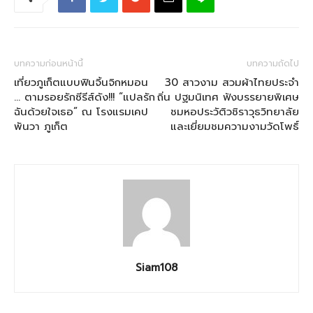
บทความก่อนหน้านี้
บทความถัดไป
เที่ยวภูเก็ตแบบฟินจิ้นจิกหมอน
30 สาวงาม สวมผ้าไทยประจำ
… ตามรอยรักซีรีส์ดัง!!! “แปลรัก
ถิ่น ปฐมนิเทศ ฟังบรรยายพิเศษ
ฉันด้วยใจเธอ” ณ โรงแรมเคป
ชมหอประวัติวชิราวุธวิทยาลัย
พันวา ภูเก็ต
และเยี่ยมชมความงามวัดโพธิ์
Siam108