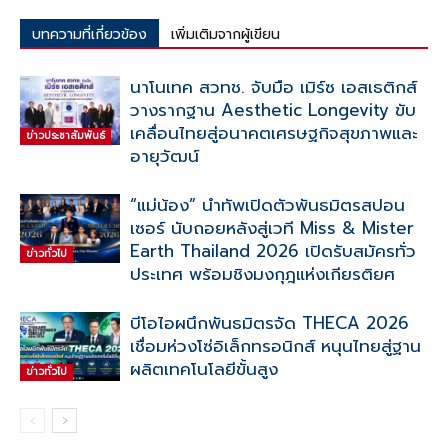
บทความที่เกี่ยวข้อง
เพิ่มเติมจากผู้เขียน
นาโนเทค สวทช. จับมือ เมิร์ซ เอสเธติกส์
วางรากฐาน Aesthetic Longevity ขับ
เคลื่อนไทยสู่อนาคตเศรษฐกิจสุขภาพและ
ข่าวประชาสัมพันธ์
อายุวัฒน์
“แม่น้อง” นำทัพเปิดตัวพันธมิตรสปอน
เซอร์ นับถอยหลังสู่เวที Miss & Mister
Earth Thailand 2026 เปิดรับสมัครทั่ว
ข่าวทั่วไป
ประเทศ พร้อมชิงมงกุฎแห่งเกียรติยศ
บีโอไอผนึกพันธมิตรจัด THECA 2026
เชื่อมห่วงโซ่อิเล็กทรอนิกส์ หนุนไทยสู่ฐาน
ผลิตเทคโนโลยีขั้นสูง
ข่าวทั่วไป