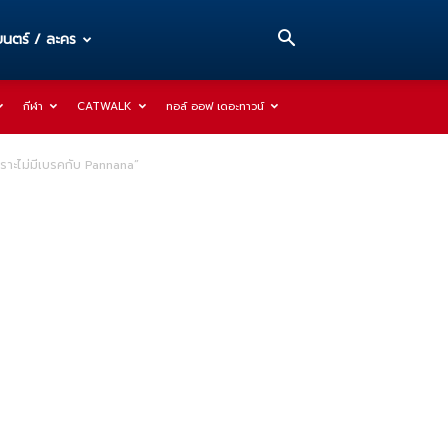
นตร์ / ละคร
กีฬา
CATWALK
ทอล์ ออฟ เดอะทาวน์
วเราะไม่มีเบรคกับ Pannana”