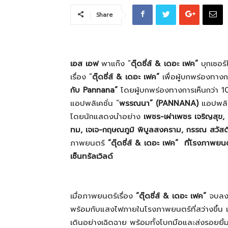
Share
ที่
เอส เอฟ
พาแก๊ง “
ตุ๊ดซี่ส์
& เดอะ เฟค”
บุกเซอร
เป็น
เรื่อง “
ตุ๊ดซี่ส์
& เดอะ เฟค”
เพื่อผู้บกพร่องทาง
กับ Pannana”
โดยผู้บกพร่องทางการเห็นกว่า 1
แอปพลิเคชั่น “
พรรณนา” (
PANNANA)
แอปพลิเ
โดยนักแสดงนำอย่าง
เพชร-เผ่าเพชร เจริญสุข
,
ความ
ทม, เจเจ-กฤษณภูมิ พิบูลสงคราม, กรรณ สวัส
ภาพยนตร์
“ตุ๊ดซี่ส์
& เดอะ เฟค” ที่โรงภาพยนตร์ 
เซ็นทรัลเวิลด์
จริง
เมื่อภาพยนตร์เรื่อง
“ตุ๊ดซี่ส์
& เดอะ เฟค”
จบลง 
พร้อมกับแสงไฟภายในโรงภาพยนตร์ที่สว่างขึ้น เ
เดินอย่างเฉิดฉาย พร้อมทั้งโบกมือและส่งรอยยิ้มท