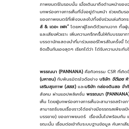
ภาพยนตร์ในรอบนั้น เมื่อเดินมาถึงด้านหน้าของ
บกพร่องทางการเห็นที่นั่งอยู่ด้านหน้า ช่วยเต
ของภาพยนตร์ที่เพิ่งจบลงไปทั้งยังร่วมเล่นกิ
ส์
& เดอะ เฟค”
โดยหาผู้โชคดีตัวแทนจาก ทั้งผู
และเสียงหัวเราะ เพิ่มความครึกครื้นให้กับบรรยา
บรรดานักแสดงนำที่มาร่วมเซอร์ไพรส์ในครั้งนี้ ไ
ชิดเป็นกันเองสุดๆ เรียกได้ว่า ได้รับความประทับ
พรรณนา (
PANNANA)
คือกิจกรรม CSR ที่เกิ
(มหาชน)
กับพันธมิตรใจดีอย่าง
บริษัท
จีดีเอช
ห้า
เสริมสุขภาพ (
สสส
.)
และ
บริษัท กล่องดินสอ จำก
สังคม ผ่านแอปพลิเคชั่น
พรรณนา (PANNANA
เห็น โดยผู้บกพร่องทางการเห็นจะสามารถสร้าง
สามารถรับชมเรื่องราวได้อย่างมีอรรถรสเพียงเ
บรรยาย) ของภาพยนตร์ เรื่องนั้นไปพร้อมกัน แ
ขณะนั้น เชื่อมต่อเข้ากับระบบฐานข้อมูล ค้นหาเ