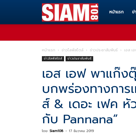
Siam108
หน้าแรก
ข่
ทุก
หน้าแรก
ข่าวไลฟ์สไตล์
ข่าวประชาสัมพันธ์
เอส เอฟ
ข่าวไลฟ์สไตล์
ข่าวประชาสัมพันธ์
ข่าวสาร
เอส เอฟ พาแก๊งตุ๊ด
บกพร่องทางการเห็
ทุก
ส์ & เดอะ เฟค หัว
เรื่อง
กับ Pannana”
โดย
Siam108
-
17 ธันวาคม 2019
ราว