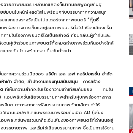
จอฉายภาพยนตร์ เหล่านักแสดงก็เม้าท์มอยพูดคุยกับผู้
ิมรอยยิ้มบนใบหน้าให้สดใสไปพร้อมๆกับบรรยากาศความสนุก
จกรรมแจกของรางวัลเป็นโปสเตอร์จากภาพยนตร์
“ตุ๊ดซี่
้บกพร่องทางการเห็นและผู้ชมภาพยนตร์ทั่วไป เรียกเสียงกรี๊ด
กาศภายในโรงภาพยนตร์ได้เป็นอย่างดี ก่อนกลับ..ผู้กำกับและ
ด้ชวนผู้เข้าร่วมชมภาพยนตร์ทั้งหมดถ่ายภาพร่วมกันอย่างใกล้
ใจและกลับบ้านพร้อมรอยยิ้มกันทั่วหน้า
ดขึ้นจากความร่วมมือของ
บริษัท เอส เอฟ คอร์ปอเรชั่น จำกัด
ห้าเก้า จำกั
ด
,
สำนักงานกองทุนสนับสนุน
การสร้าง
ัด
ที่เห็นความสำคัญในเรื่องความเท่าเทียมกันของ คนใน
)
แอปพลิเคชั่นเสียงบรรยายภาพสำหรับผู้บกพร่องทางการ
ภาพจินตนาการจากการฟังบรรยายภาพด้วยเสียง ทำให้
ปิดใช้งานแอปพลิเคชั่นพรรณนาพร้อมกับเปิด AD (เสียง
อปพลิเคชั่นพรรณนาก็จะจับเสียงของภาพยนตร์ที่ดำเนินอยู่
สียงบรรยายภาพ และเริ่มใช้เสียงบรรยายภาพ ซึ่งเป็นการใช้งาน
ข