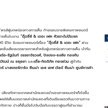
์ไพรส์ผู้บกพร่องทางการเห็น ท้ายรอบฉายพิเศษภาพยนตร์
การเห็นในงาน
“ตุ๊ดซี่ส์
& เดอะ เฟค หัวเราะไม่มีเบรค
00 ชีวิต รับชมภาพยนตร์เรื่อง
“ตุ๊ดซี่ส์
& เดอะ เฟค”
ผ่าน
คชั่นเสียงบรรยายภาพสำหรับผู้บกพร่องทางการเห็น
นำทีม
 เต๋อ-รัฐนันท์ จรรยาจิรวงศ์, ปิงปอง-ธงชัย ทองกัน
ดิวัฒน์ ณ อยุธยา
และ
เติ้ล-กิตติภัค ทองอ่วม
ผู้กำกับ
มาสเตอร์การ์ด ซีเนม่า เอส เอฟ เวิลด์ ซีเนม่า ศูนย์การค้า
เสียงทักทายจากเหล่านักแสดงนำของภาพยนตร์ฯก็ดังขึ้น
ผยให้เห็นบรรดาเหล่านักแสดงที่เดินเรียงแถวกันมาตามทาง
ักทาย บ้างก็ยื่นมือไปจับมือกับบรรดาผู้ชมที่เข้ามาชม