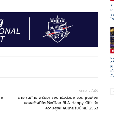
สู
เค
ธุ
ได
ข
มง
คว
P
เป
สั
บทความถัดไป
ย์
นาย ณภัทร พร้อมครอบครัวตัวออ ชวนคุณเลือก
ย
ของขวัญปีใหม่รักษ์โลก BLA Happy Gift ส่ง
ความสุขให้คนไทยรับปีใหม่ 2563