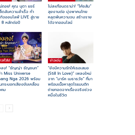
้ไม่ถอย! คุณ นุตา แชร์
ไม่สะเทือนดราม่า! “โค้ชส้ม”
ล็ดลับความสำเร็จ ทำ
ลุยงานต่อ มุ่งพาคนไทย
รกิจออนไลฟ์ LIVE สู่ราย
หลุดพ้นความจน สร้างราย
้ 8 หลักต่อปี
ได้จากออนไลน์
่าวทั่วไป
ข่าวเด่น
ลง! “ธัญญ่า ธัญชนก”
“ยังมีความรักให้เธอเสมอ
้า Miss Universe
(Still In Love)” เพลงใหม่
hang Nga 2026 พร้อม
จาก “มาร์ค เมธาธวัช” ที่มา
็นกระบอกเสียงขับเคลื่อน
พร้อมเนื้อหาสุดโรแมนติก
งคม
ถ่ายทอดจากเรื่องจริงช่วง
หนึ่งในชีวิต