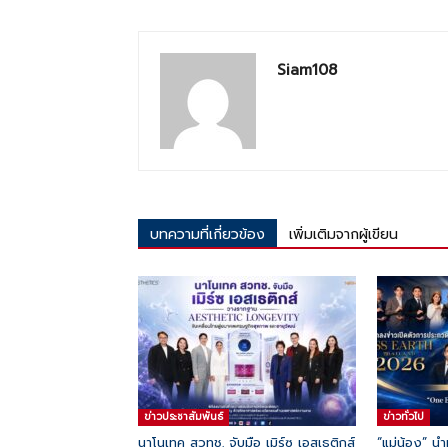
Siam108
บทความที่เกี่ยวข้อง
เพิ่มเติมจากผู้เขียน
ข่าวประชาสัมพันธ์
ข่าวทั่วไป
นาโนเทค สวทช. จับมือ เมิร์ซ เอสเธติกส์
“แม่น้อง” น