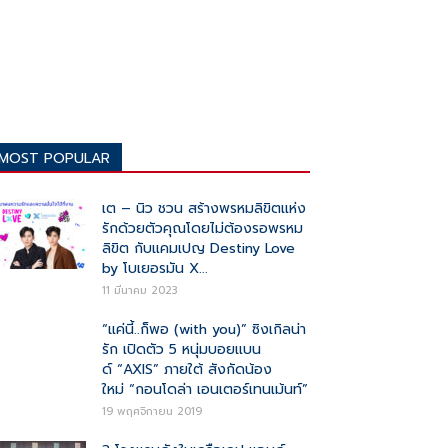
MOST POPULAR
เต – นิว ชวน สร้างพรหมลิขิตแห่ง
รักด้วยตัวคุณโดยไม่ต้องรอพรหม
ลิขิต กับแคมเปญ Destiny Love
by โบเยอรมัน X...
11 มีนาคม 2023
“แค่นี้..ก็พอ (with you)” ซิงเกิลน่า
รัก เปิดตัว 5 หนุ่มบอยแบน
ด์ “AXIS” ภายใต้ สังกัดน้อง
ใหม่ “กอนโดล่า เอนเตอร์เทนเม้นท์”
19 พฤศจิกายน 2019