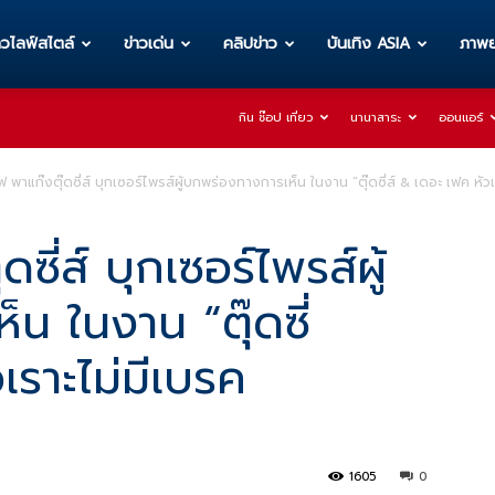
าวไลฟ์สไตล์
ข่าวเด่น
คลิปข่าว
บันเทิง ASIA
ภาพย
กิน ช๊อป เที่ยว
นานาสาระ
ออนแอร์
 พาแก๊งตุ๊ดซี่ส์ บุกเซอร์ไพรส์ผู้บกพร่องทางการเห็น ในงาน “ตุ๊ดซี่ส์ & เดอะ เฟค หั
ซี่ส์ บุกเซอร์ไพรส์ผู้
น ในงาน “ตุ๊ดซี่
เราะไม่มีเบรค
1605
0