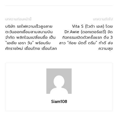
บทความก่อนหน้านี้
บทความถัดไป
บริษัท รถไฟความเร็วสูงสาย
Vita S (ไวต้า เอส) โดย
ตะวันออกเชื่อมสามสนามบิน
Dr.Awie (ดอกเตอร์เอวี่) จัด
จำกัด พลิกโฉมเปลี่ยนชื่อ เป็น
กิจกรรมเปิดตัวครั้งแรก ดึง 3
“เอเชีย เอรา วัน” พร้อมรับ
สาว “ก้อย นัตตี้ ดรีม” ทำดี ส่ง
ศักราชใหม่ เชื่อมไทย เชื่อมโลก
ความสุข
Siam108