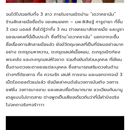
จนได้ไปเจอกับทั้ง 3 สาว ภายในงานเปิดบ้าน “เดวาคชานัม”
ร้านสักลายมือชื่อดัง ของหมอเกท – นพ.พิสิษฐ์ การูปายา ที่ชั้น
3 เจเจ มอลล์ ถึงได้รู้ว่าทั้ง 3 คน ต่างเคยมาสักลายมือ และบูชา
ของมงคลที่นี่เป็นประจำ ซึ่งที่ร้าน”เดวาคชานัม” นอกจากจะขึ้น
ชื่อเรื่องการสักลายมือแล้ว ยังมีวัตถุมงคลที่เป็นที่นิยมอย่างมาก
อย่าง ตะกรุดมหาหวาน, ตะกรุดเสน่ห์เนื้อหอม, ตะกรุดเปิดท้อง
พระคลัง และตะกรุดเสน่ห์ใจขาด รวมถึงยันต์ส่วนบุคคล ที่เขียน
ขึ้นตามดวงชะตาของแต่ละบุคคล ซึ่งสามารถเสริมดวงในด้าน
ต่างๆที่ต้องการ ทั้ง ความรัก เสน่ห์ การงาน และนอกจากจะมี 3
เน็ตไอดอลตัวแม่แล้ว ยังมีเหล่าคนดังในวงการบันเทิง วงการ
แฟชั่น วงการนางงาม และเซเลบชื่อดังมากมาย แวะเวียนกันมามู
เตลูแบบไม่ขาดสาย ต่างพูดเป็นเสียงเดียวกันว่าที่นี่เค้าปังจริง
ไม่จกตาจริงๆจร้าาาา