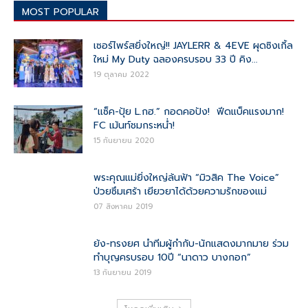
MOST POPULAR
เซอร์ไพร์สยิ่งใหญ่!! JAYLERR & 4EVE ผุดซิงเกิ้ล
ใหม่ My Duty ฉลองครบรอบ 33 ปี คิง...
19 ตุลาคม 2022
“แซ็ค-ปุ้ย L.กฮ.” กอดคอปัง! ฟีดแบ็คแรงมาก!
FC เม้นท์ชมกระหน่ำ!
15 กันยายน 2020
พระคุณแม่ยิ่งใหญ่ล้นฟ้า “มิวสิค The Voice”
ป่วยซึมเศร้า เยียวยาได้ด้วยความรักของแม่
07 สิงหาคม 2019
ย้ง-ทรงยศ นำทีมผู้กำกับ-นักแสดงมากมาย ร่วม
ทำบุญครบรอบ 10ปี “นาดาว บางกอก”
13 กันยายน 2019