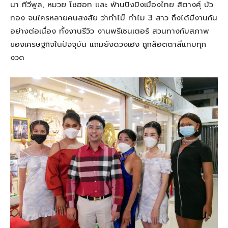
นา ทีวีพูล, หมวย โซฮอท และ ฟ่านปิงปิงเมืองไทย สิตางศุ์ บัว
ทอง จนใครหลายคนสงสัย ว่าทำไม๊ ทำไม 3 สาว ถึงได้มีงานกัน
อย่างต่อเนื่อง ทั้งงานรีวิว งานพรีเซนเตอร์ สวนทางกับสภาพ
ของเศรษฐกิจในปัจจุบัน แถมยังดวงเฮง ถูกล็อตตาลี่แทบทุก
งวด