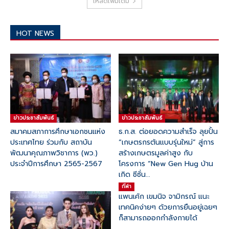
โหลดเพิ่มเติม
HOT NEWS
ข่าวประชาสัมพันธ์
ข่าวประชาสัมพันธ์
สมาคมสภาการศึกษาเอกชนแห่ง
ธ.ก.ส. ต่อยอดความสำเร็จ ลุยปั้น
ประเทศไทย ร่วมกับ สถาบัน
“เกษตรกรต้นแบบรุ่นใหม่” สู่การ
พัฒนาคุณภาพวิชาการ (พว.)
สร้างเกษตรมูลค่าสูง กับ
ประจำปีการศึกษา 2565-2567
โครงการ “New Gen Hug บ้าน
เกิด ซีซั่น...
กีฬา
แพนเค้ก เขมนิจ จามิกรณ์ แนะ
เทคนิคง่ายๆ ด้วยการยืนอยู่เฉยๆ
ก็สามารถออกกำลังกายได้