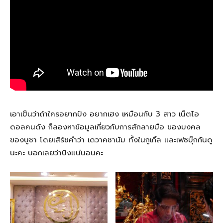
เอาเป็นว่าถ้าใครอยากปัง อยากเฮง เหมือนกับ 3 สาว เน็ตไอ
ดอลคนดัง ก็ลองหาข้อมูลเกี่ยวกับการสักลายมือ ของมงคล
ของบูชา โดยเสิร์ชคำว่า เดวาคชานัม ทั้งในกูเกิ้ล และเฟซบุ๊กกันดู
นะคะ บอกเลยว่าปังแน่นอนคะ