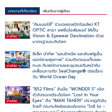
บทความที่เกี่ยวข้อง
เพิ่มเติมจากผู้เขียน
“คิมเบอร์ลี่” ร่วมฉลองเปิดโฉมใหม่ KT
OPTIC สาขา แฟชั่นไอส์แลนด์ ให้เป็น
Vision & Eyewear Destination ด้วย
ข่าวทั่วไป
มาตรฐานระดับโลก
ซีเล็ค นำทัพ “แอนโทเนีย และอินฟลูเอ็น
เซอร์สายสุขภาพ“ ร่วมกิจกรรมเก็บขยะ
ทะเล กับพนักงานและชุมชนเดินหน้าขับ
ข่าวทั่วไป
เคลื่อนภารกิจ SeaChange® ต่อเนื่อง
วัน World Ocean Day
“852 Films” จับมือ “WONDER S” เปิด
ตัวโปรเจกต์ระดับโลก “Lost In Your
Eyes” ดึง “IMAN TAHERI” ปรากฏตัวใน
ข่าวทั่วไป
ไทย!! กระทบไหล่เซเลบฮ่องกง “โจซี โฮ –