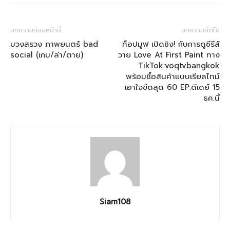
บทความก่อนหน้านี้
บทความถัดไป
บวงสรวง ภาพยนตร์ bad
ท็อปมูฟ เปิดซิง! กับการดูซีรีส์
social (เกม/ล่า/ตาย)
วาย Love At First Paint ทาง
TikTok:voqtvbangkok
พร้อมซื้อสินค้าแบบเรียลไทม์
เอาใจขีดสุด 60 EP.ดีเดย์ 15
ธค.นี้
Siam108