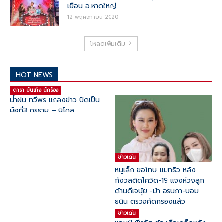
เยือน อ.หาดใหญ่
12 พฤศจิกายน 2020
โหลดเพิ่มเติม
HOT NEWS
ดารา บันเทิง นักร้อง
น้ำฝน ทวีพร แถลงข่าว ปัดเป็น
มือที่3 ศรราม – นิโคล
ข่าวเด่น
หนูเล็ก ขอโทษ แมทธิว หลัง
กังวลติดโควิด-19 แจงห่วงลูก
ด้านดีเจนุ้ย -ม้า อรนภา-บอม
ธนิน ตรวจคัดกรองแล้ว
ข่าวเด่น