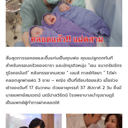
สิ้นสุดการรอคอยและขึ้นแท่นเป็นคุณพ่อ คุณแม่ลูกดกทันที
สำหรับครอบครัวของดารา และนักธุรกิจหนุ่ม “เชน ธนาตรัยฉัตร
ภูโชคอนันต์” หลังภรรยาคนสวย “ เจมส์ กาลย์กัลยา “ ได้ผ่า
คลอดลูกฝาแฝด 3 ชาย – หญิง เป็นที่เรียบร้อยแล้ว เมื่อช่วง
เช้าของวันที่ 17 ธันวาคม ด้วยอายุครรภ์ 37 สัปดาห์ 2 วัน ซึ่งมี
นายแพทย์สมเจตน์ มณีปาลวิรัตน์ โรงพยาบาลบำรุงราษฏร์
เป็นแพทย์ผู้ทำการผ่าคลอดให้