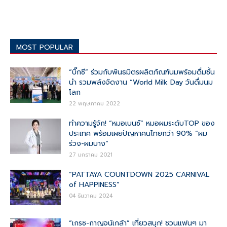
MOST POPULAR
“บิ๊กซี” ร่วมกับพันธมิตรผลิตภัณฑ์นมพร้อมดื่มชั้น
นำ รวมพลังจัดงาน “World Milk Day วันดื่มนม
โลก
22 พฤษภาคม 2022
ทำความรู้จัก! “หมอเบนซ์” หมอผมระดับTOP ของ
ประเทศ พร้อมเผยปัญหาคนไทยกว่า 90% “ผม
ร่วง-ผมบาง”
27 มกราคม 2021
“PATTAYA COUNTDOWN 2025 CARNIVAL
of HAPPINESS”
04 ธันวาคม 2024
“เกรซ-กาญจน์เกล้า” เที่ยวสนุก! ชวนแฟนๆ มา