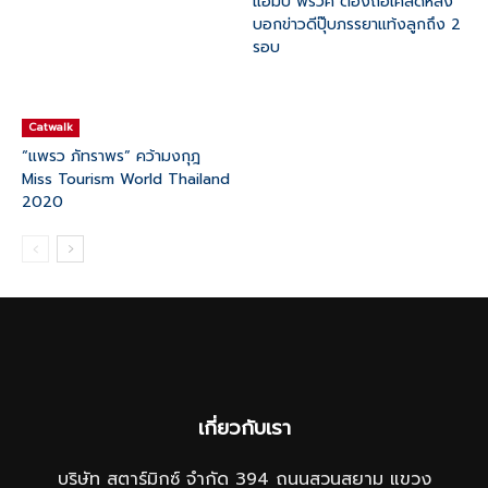
แอมป์ พีรวัศ ต้องถือเคล็ดหลัง
บอกข่าวดีปุ๊บภรรยาแท้งลูกถึง 2
รอบ
Catwalk
“แพรว ภัทราพร” คว้ามงกุฎ
Miss Tourism World Thailand
2020
เกี่ยวกับเรา
บริษัท สตาร์มิกซ์ จำกัด 394 ถนนสวนสยาม แขวง