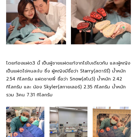
โดยท้องแฝด3 นี้ เป็นผู้ชายแฝดแท้จากไข่ใบเดียวกัน และผู้หญิง
เป็นแฝดไข่คนละใบ ซึ่ง ผู้หญิงมีชื่อว่า Starry(สตาร์รี่) น้ำหนัก
2.54 กิโลกรัม แฝดชายพี่ ชื่อว่า Snow(สโนว์) น้ำหนัก 2.42
กิโลกรัม และ น้อง Skyler(สกายเลอร์) 2.35 กิโลกรัม น้ำหนัก
รวม 3คน 7.31 กิโลกรัม