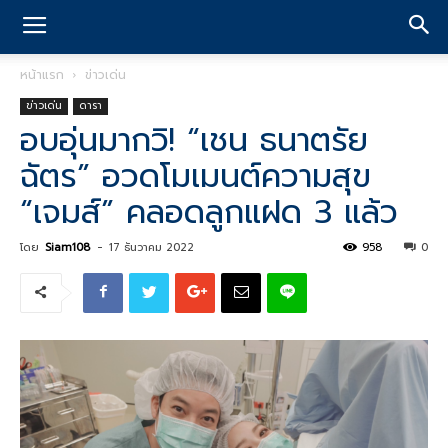
หน้าแรก
ข่าวเด่น
ข่าวเด่น
ดารา
อบอุ่นมากวิ! “เชน ธนาตรัย
ฉัตร” อวดโมเมนต์ความสุข
“เจมส์” คลอดลูกแฝด 3 แล้ว
โดย
Siam108
-
17 ธันวาคม 2022
958
0