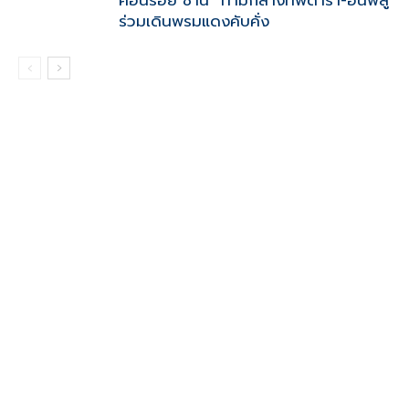
คอนรอย ชาน” ท่ามกลางทัพดารา-อินฟลู
ร่วมเดินพรมแดงคับคั่ง