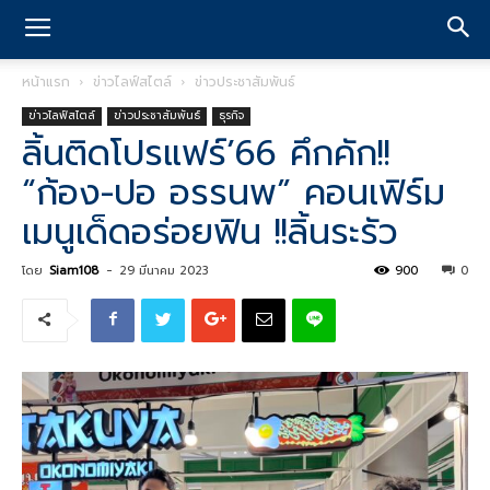
หน้าแรก
ข่าวไลฟ์สไตล์
ข่าวประชาสัมพันธ์
ข่าวไลฟ์สไตล์
ข่าวประชาสัมพันธ์
ธุรกิจ
ลิ้นติดโปรแฟร์’66 คึกคัก!!
“ก้อง-ปอ อรรนพ” คอนเฟิร์ม
เมนูเด็ดอร่อยฟิน !!ลิ้นระรัว
โดย
Siam108
-
29 มีนาคม 2023
900
0