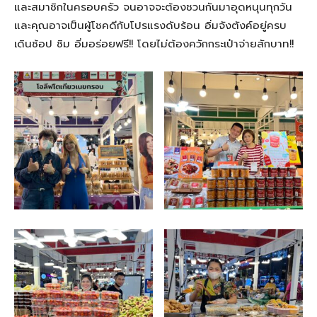
และสมาชิกในครอบครัว จนอาจจะต้องชวนกันมาอุดหนุนทุกวัน
และคุณอาจเป็นผู้โชคดีกับโปรแรงดับร้อน อิ่มจังตังค์อยู่ครบ
เดินช้อป ชิม อิ่มอร่อยฟรี!! โดยไม่ต้องควักกระเป๋าจ่ายสักบาท!!