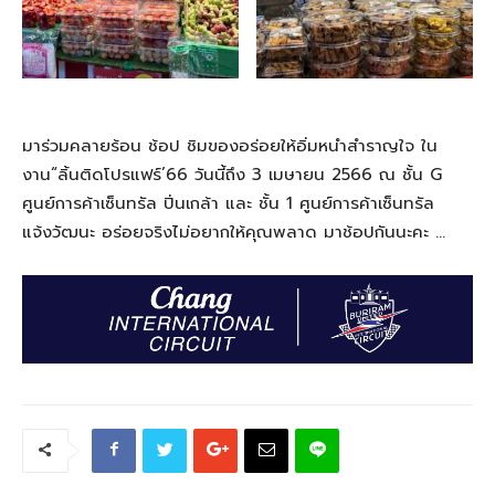
มาร่วมคลายร้อน ช้อป ชิมของอร่อยให้อิ่มหนำสำราญใจ ใน
งาน“ลิ้นติดโปรแฟร์’66 วันนี้ถึง 3 เมษายน 2566 ณ ชั้น G
ศูนย์การค้าเซ็นทรัล ปิ่นเกล้า และ ชั้น 1 ศูนย์การค้าเซ็นทรัล
แจ้งวัฒนะ อร่อยจริงไม่อยากให้คุณพลาด มาช้อปกันนะคะ …