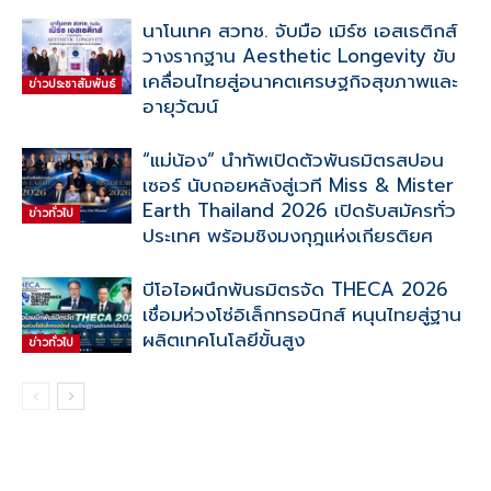
นาโนเทค สวทช. จับมือ เมิร์ซ เอสเธติกส์
วางรากฐาน Aesthetic Longevity ขับ
เคลื่อนไทยสู่อนาคตเศรษฐกิจสุขภาพและ
ข่าวประชาสัมพันธ์
อายุวัฒน์
“แม่น้อง” นำทัพเปิดตัวพันธมิตรสปอน
เซอร์ นับถอยหลังสู่เวที Miss & Mister
Earth Thailand 2026 เปิดรับสมัครทั่ว
ข่าวทั่วไป
ประเทศ พร้อมชิงมงกุฎแห่งเกียรติยศ
บีโอไอผนึกพันธมิตรจัด THECA 2026
เชื่อมห่วงโซ่อิเล็กทรอนิกส์ หนุนไทยสู่ฐาน
ผลิตเทคโนโลยีขั้นสูง
ข่าวทั่วไป