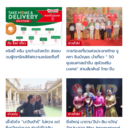
กิน ช๊อป เที่ยว
ข่าวทั่วไป
คริสปี้ ครีม รุกต่างจังหวัด ส่งขบ
การท่องเที่ยวแห่งประเทศไทย ชู
วนฟู้ดทรัคเสิร์ฟความอร่อยถึงที่
คฑา ชินบัญชร นำเที่ยว ” 50
ชุมชนศาลเจ้าจีน สุขใจเสริม
มงคล” สานสัมพันธ์ ไทย-จีน
ข่าวเด่น
ข่าวทั่วไป
เอ๊ะยังไง ”นาวินต้าร์” ไม่หวง แต่
ยิ่งใหญ่ มาดาม‘จิน่า-ลิน-ขวัญ’
หึงเมียเก่งมาก ห่างได้ไม่เกิน
จัดประกวด Miss International