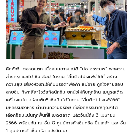
คึกคัก!! ตลาดแตก เมื่อหนุ่มอารมณ์ดี “ปอ อรรณพ” พกความ
สำราญ แวะไป ชิม ช้อป ในงาน “ลิ้นติดโปรแฟร์’66” สร้าง
ความสุข เสียงหัวเราะให้กับบรรดาพ่อค้า แม่ขาย ถูกใจสายช้อป
สายชิม ที่พกลีลาโชว์สกิลนักชิม ยกนิ้วให้กับทุกร้าน เมนูรสเด็ด
เครื่องแน่น อร่อยฟิน!! เช็คอินได้ในงาน “ลิ้นติดโปรแฟร์’66”
มหกรรมอาหาร ตำนานความอร่อย ที่เลือกสรรมาให้คุณๆได้
เลือกช็อปแน่นทุกพื้นที่!! เปิดตลาด แล้ววันนี้ถึง 3 เมษายน
2566 พร้อมกัน ณ ชั้น G ศูนย์การค้าเซ็นทรัล ปิ่นเกล้า และ ชั้น
1 ศูนย์การค้าเซ็นทรัล แจ้งวัฒนะ