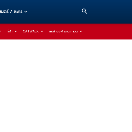
นตร์ / ละคร
กีฬา
CATWALK
ทอล์ ออฟ เดอะทาวน์