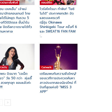
่าวประชาสัมพันธ์
คอนเสิร์ต
อน เจเคเอ็น” เจ้าแม่
ไวรัสโคโรนา ทำพิษ! “โยชิ
ณาจักรคอนเทนต์ โกย
โมโต้” ประกาศยกเลิก จัด
ยได้ไม่หยุด กินรวบ 5
แสดงละครเวที
องทีวีดิจิตอล ชั้นนำใน
ญี่ปุ่น Okinawa
ย ปิดดีลกวาดรายได้ทั่ว
Shinkigeki Tour ครั้งที่ 6
ลกมหาศาล
และ SWEAT16 FAN FAM
:...
่าวเด่น
Catwalk
่นพระ ปังมาก “เจเน็ต
เตรียมพบกับความยิ่งใหญ่!
ียว” วัย 50 กว่า หุ่นเซี๊
ของเวทีการประกวดค้นหา
 สวยทุกลุก ยอมแล้วค่ะ
สาวประเภทสองน้องใหม่ ที่
!!!
ปังที่สุดแห่งปี “MISS 3
APP”