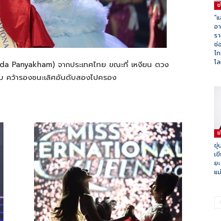
ข
“แ
อา
รา
ช่
ไท
โ
uda
Panyakham
)
จาก
ประเทศไทย
ขณะที่
เหงียน
ตวง
ม
คว้า
รองชนะเลิศอันดับสอง
ไปครอง
ข
ขุ
เข
ยะ
แม่