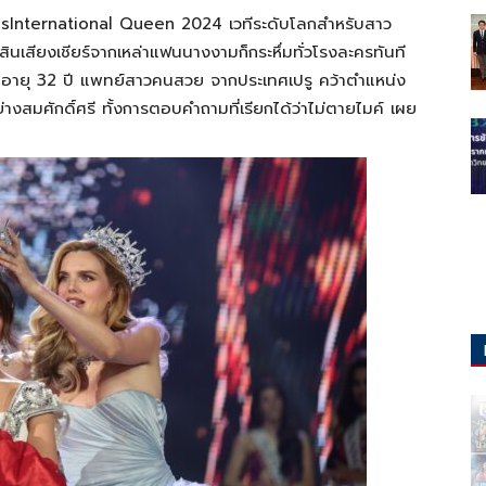
ss
International
Queen
2024
เวทีระดับโลกสำหรับสาว
สิน
เสียงเชียร์จากเหล่าแฟนนางงามก็กระหึ่มทั่วโรงละครทันที
)
อายุ
32
ปี
แพทย
์สาวคนสวย
จาก
ประเทศเปรู
คว้าตำแหน่ง
างสมศักดิ์ศรี
ทั้งการตอบคำถามที่เรียกได้ว่าไม่ตายไมค์
เผย