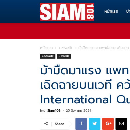
Siam108
หน้าแรก
ข่
ทุก
หน้าแรก
Catwalk
ม้ามืดมาแรง แพทย์สาวละตินจาก 
Catwalk
นางงาม
ข่าวสาร
ม้ามืดมาแรง แพทย
เฉิดฉายบนเวที ค
ทุก
International 
เรื่อง
โดย
Siam108
-
25 สิงหาคม 2024
Share
ราว