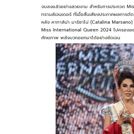
จบลง
แล้ว
อย่างสวยงาม
สำหรับการประกวด
Mi
ทรานส์เจนเดอร์
ที่เมื่อสิ้นเสียงประกาศผล
การตัด
หลัง
คาทาลิน่า มาร์ซาโน่
(Catalina
Marsano
Miss
International
Queen
2024
ไปครองอย่
ศักยภาพ
พลังบวกออกมาได้อย่างชัดเจน