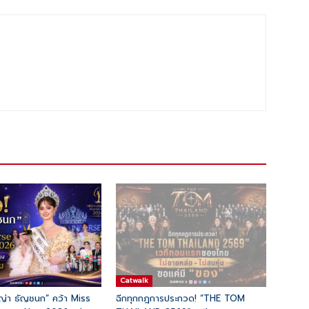
Catwalk
ญ่า ธัญชนก” คว้า Miss
ฉีกทุกกฎการประกวด! “THE TOM