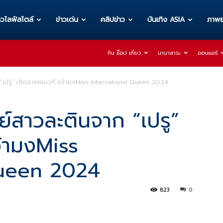
าวไลฟ์สไตล์
ข่าวเด่น
คลิปข่าว
บันเทิง ASIA
ภาพย
กิน ช๊อป เที่ยว
นานาสาระ
ออนแอร์
“เปรู” เฉิดฉายบนเวที คว้ามงMiss International Queen 2024
์สาวละตินจาก “เปรู”
ว้ามงMiss
Queen 2024
823
0