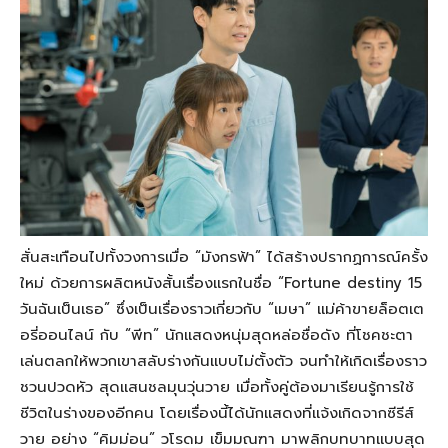
ใหม่ ด้วยการผลิตหนังสั้นเรื่องเเรกในชื่อ “Fortune destiny 15
วันฉันเป็นเธอ” ซึ่งเป็นเรื่องราวเกี่ยวกับ “เมษา” เเม่ค้าขายล็อตเต
อรี่ออนไลน์ กับ “พีท” นักเเสดงหนุ่มสุดหล่อชื่อดัง ที่โชคชะตา
เล่นตลกให้พวกเขาสลับร่างกันเเบบไม่ตั้งตัว จนทำให้เกิดเรื่องราว
ชวนปวดหัว สุดเเสนชลมุนวุ่นวาย เมื่อทั้งคู่ต้องมาเรียนรู้การใช้
ชีวิตในร่างของอีกคน โดยเรื่องนี้ได้นักเเสดงที่เเจ้งเกิดจากซีรีส์
วาย อย่าง “คิมม่อน” วโรดม เข็มมณฑา มาพลิกบทบาทเเบบสุด