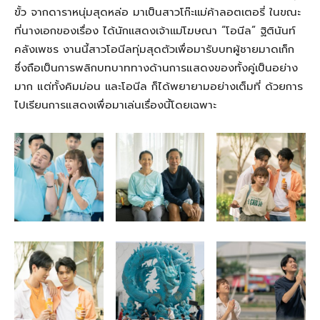
ขั้ว จากดาราหนุ่มสุดหล่อ มาเป็นสาวโก๊ะเเม่ค้าลอตเตอรี่ ในขณะ
ที่นางเอกของเรื่อง ได้นักเเสดงเจ้าเเม่โฆษณา “โอนีล” ฐิตินันท์
คลังเพชร งานนี้สาวโอนีลทุ่มสุดตัวเพื่อมารับบทผู้ชายมาดเก็ก
ซึ่งถือเป็นการพลิกบทบาททางด้านการแสดงของทั้งคู่เป็นอย่าง
มาก แต่ทั้งคิมม่อน เเละโอนีล ก็ได้พยายามอย่างเต็มที่ ด้วยการ
ไปเรียนการแสดงเพื่อมาเล่นเรื่องนี้โดยเฉพาะ