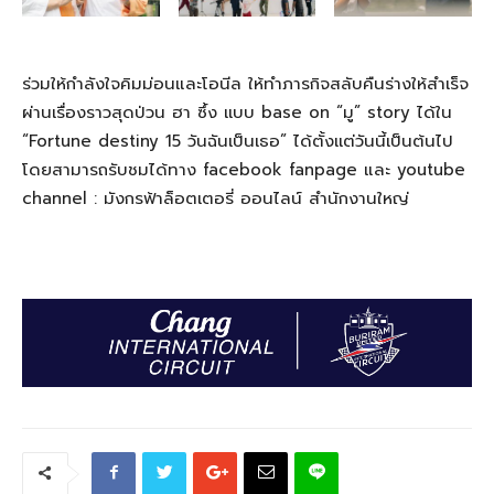
ร่วมให้กำลังใจคิมม่อนและโอนีล ให้ทำภารกิจสลับคืนร่างให้สำเร็จ
ผ่านเรื่องราวสุดป่วน ฮา ซึ้ง เเบบ base on “มู” story ได้ใน
“Fortune destiny 15 วันฉันเป็นเธอ” ได้ตั้งเเต่วันนี้เป็นต้นไป
โดยสามารถรับชมได้ทาง facebook fanpage และ youtube
channel : มังกรฟ้าล็อตเตอรี่ ออนไลน์ สำนักงานใหญ่