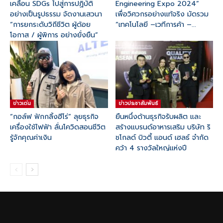
เคลื่อน SDGs ไปสู่การปฏิบัติ
Engineering Expo 2024”
อย่างเป็นรูปธรรม จัดงานเสวนา
เพื่อวิศวกรอย่างแท้จริง มัดรวม
“การยกระดับวิถีชีวิต ผู้ด้อย
“เทคโนโลยี –เวทีการค้า –...
โอกาส / ผู้พิการ อย่างยั่งยืน”
ข่าวเด่น
ข่าวประชาสัมพันธ์
“กอล์ฟ ฟักกลิ้งฮีโร่” ลุยธุรกิจ
ยืนหนึ่งด้านธุรกิจรับผลิต และ
เครื่องใช้ไฟฟ้า ลั่นโควิดสอนชีวิต
สร้างแบรนด์อาหารเสริม บริษัท ริ
รู้จักคุณค่าเงิน
ชโกลด์ บิวตี้ แอนด์ เฮลธ์ จำกัด
คว้า 4 รางวัลใหญ่แห่งปี