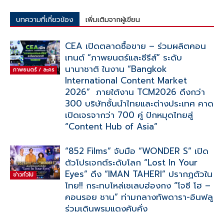
บทความที่เกี่ยวข้อง
เพิ่มเติมจากผู้เขียน
CEA เปิดตลาดซื้อขาย – ร่วมผลิตคอน
เทนต์ “ภาพยนตร์และซีรีส์” ระดับ
นานาชาติ ในงาน “Bangkok
ภาพยนตร์ / ละคร
International Content Market
2026” ภายใต้งาน TCM2026 ดึงกว่า
300 บริษัทชั้นนำไทยและต่างประเทศ คาด
เปิดเจรจากว่า 700 คู่ ปักหมุดไทยสู่
“Content Hub of Asia”
“852 Films” จับมือ “WONDER S” เปิด
ตัวโปรเจกต์ระดับโลก “Lost In Your
Eyes” ดึง “IMAN TAHERI” ปรากฏตัวใน
ข่าวทั่วไป
ไทย!! กระทบไหล่เซเลบฮ่องกง “โจซี โฮ –
คอนรอย ชาน” ท่ามกลางทัพดารา-อินฟลู
ร่วมเดินพรมแดงคับคั่ง